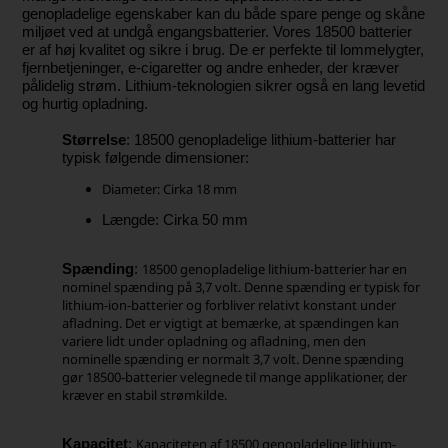
genopladelige egenskaber kan du både spare penge og skåne
miljøet ved at undgå engangsbatterier. Vores 18500 batterier
er af høj kvalitet og sikre i brug. De er perfekte til lommelygter,
fjernbetjeninger, e-cigaretter og andre enheder, der kræver
pålidelig strøm. Lithium-teknologien sikrer også en lang levetid
og hurtig opladning.
Størrelse
: 18500 genopladelige lithium-batterier har
typisk følgende dimensioner:
Diameter: Cirka 18 mm
Længde: Cirka 50 mm
18500 genopladelige lithium-batterier har en
Spænding
:
nominel spænding på 3,7 volt. Denne spænding er typisk for
lithium-ion-batterier og forbliver relativt konstant under
afladning. Det er vigtigt at bemærke, at spændingen kan
variere lidt under opladning og afladning, men den
nominelle spænding er normalt 3,7 volt. Denne spænding
gør 18500-batterier velegnede til mange applikationer, der
kræver en stabil strømkilde.
Kapaciteten af 18500 genopladelige lithium-
Kapacitet
: