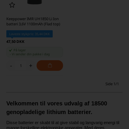
Keeppower IMR UH1850 Li Ion
batteri 3,6V 1100mAh (Flad top)
Laveste stykpris: 35,44 DKK
47,50 DKK
På lager
-
Vi sender din pakke
i dag
-
+
Side 1/1
Velkommen til vores udvalg af 18500
genopladelige lithium batterier.
Disse batterier er skabt til at give stabil og langvarig energi til
mange forskellige elektroniske apparater. Med deres