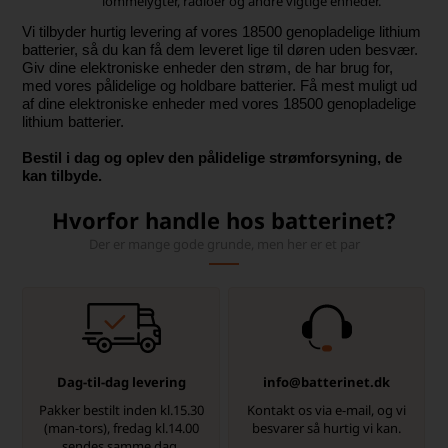
lommelygter, radioer og andre vigtige enheder.
Vi tilbyder hurtig levering af vores 18500 genopladelige lithium
batterier, så du kan få dem leveret lige til døren uden besvær.
Giv dine elektroniske enheder den strøm, de har brug for,
med vores pålidelige og holdbare batterier. Få mest muligt ud
af dine elektroniske enheder med vores 18500 genopladelige
lithium batterier.
Bestil i dag og oplev den pålidelige strømforsyning, de
kan tilbyde.
Hvorfor handle hos batterinet?
Der er mange gode grunde, men her er et par
Dag-til-dag levering
info@batterinet.dk
Pakker bestilt inden kl.15.30
Kontakt os via e-mail, og vi
(man-tors), fredag kl.14.00
besvarer så hurtig vi kan.
sendes samme dag.