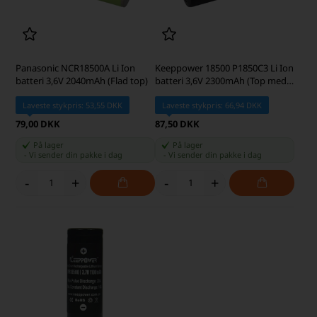
Panasonic NCR18500A Li Ion
Keeppower 18500 P1850C3 Li Ion
batteri 3,6V 2040mAh (Flad top)
batteri 3,6V 2300mAh (Top med
knap)
Laveste stykpris: 53,55 DKK
Laveste stykpris: 66,94 DKK
79,00 DKK
87,50 DKK
På lager
På lager
-
Vi sender din pakke
i dag
-
Vi sender din pakke
i dag
-
+
-
+