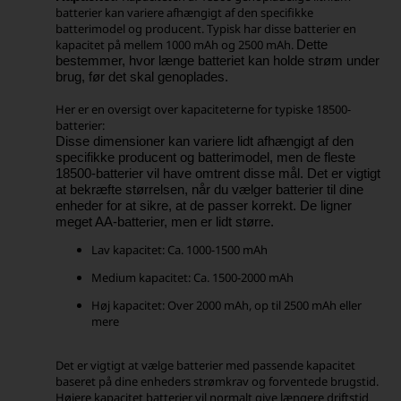
batterier kan variere afhængigt af den specifikke
batterimodel og producent. Typisk har disse batterier en
kapacitet på mellem 1000 mAh og 2500 mAh.
Dette
bestemmer, hvor længe batteriet kan holde strøm under
brug, før det skal genoplades.
Her er en oversigt over kapaciteterne for typiske 18500-
batterier:
Disse dimensioner kan variere lidt afhængigt af den
specifikke producent og batterimodel, men de fleste
18500-batterier vil have omtrent disse mål. Det er vigtigt
at bekræfte størrelsen, når du vælger batterier til dine
enheder for at sikre, at de passer korrekt. D
e ligner
meget AA-batterier, men er lidt større.
Lav kapacitet: Ca. 1000-1500 mAh
Medium kapacitet: Ca. 1500-2000 mAh
Høj kapacitet: Over 2000 mAh, op til 2500 mAh eller
mere
Det er vigtigt at vælge batterier med passende kapacitet
baseret på dine enheders strømkrav og forventede brugstid.
Højere kapacitet batterier vil normalt give længere driftstid