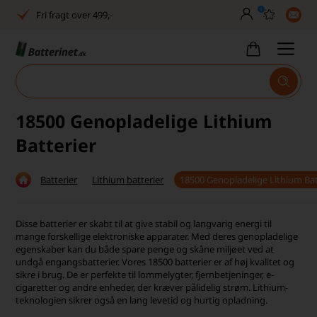
0
Fri fragt over 499,-
Dansk lager
30 dages returret
Man–fre kl. 10–14
18500 Genopladelige Lithium
Høj kundetilfredshed
Batterier
Dag-til-dag levering
Batterier
Lithium batterier
18500 Genopladelige Lithium Bat
Fri fragt over 499,-
Dansk lager
Disse batterier er skabt til at give stabil og langvarig energi til
mange forskellige elektroniske apparater. Med deres genopladelige
egenskaber kan du både spare penge og skåne miljøet ved at
30 dages returret
undgå engangsbatterier. Vores 18500 batterier er af høj kvalitet og
sikre i brug. De er perfekte til lommelygter, fjernbetjeninger, e-
Man–fre kl. 10–14
cigaretter og andre enheder, der kræver pålidelig strøm. Lithium-
teknologien sikrer også en lang levetid og hurtig opladning.
Høj kundetilfredshed