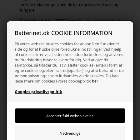
mellem opladninger, men de kan også være større og
tungere.
Genopladning
: 18500 batterier kan genoplades mange
gange, hvilket gør dem økonomiske og miljøvenlige i
Batterinet.dk COOKIE INFORMATION
forhold til engangsbatterier.
18500 genopladelige lithium-batterier kan genoplades ved
hjælp af en passende oplader, der er designet til lithium-ion-
På vores website bruges cookies for at opnå en funktionel
side og for at huske dine foretrukne indstillinger. Ved hjælp
batterier.
af cookies sikrer vi, at siden hele tiden forbedres, og at vores
Brug en kompatibel oplader: Sørg for at bruge en
markedsføring bliver relevant for dig. Ved at give dit
oplader, der er designet til genopladning af lithium-
samtykke, så tillader du, at vi sætter cookies (enten i form af
ion-batterier, og som er kompatibel med 18500-
egne cookies og/eller fra tredjeparter), og at vi behandler de
personoplysninger, som indsamles via de cookies. Du kan
batterier. En passende oplader vil have indstillinger og
læse mere om cookies i vores cookiepolitik
her.
funktioner, der er egnet til disse batterier og sikrer en
sikker og effektiv opladningsproces.
Googles privatlivspolitik
Overvåg opladningen: Hold øje med
opladningsprocessen og afbryd opladningen, når
batterierne er fuldt opladet. Overopladning af lithium-
ion-batterier kan være farligt og kan reducere
batteriets levetid.
Undgå ekstreme forhold: Undgå at oplade batterierne
ved ekstreme temperaturer, da dette kan påvirke