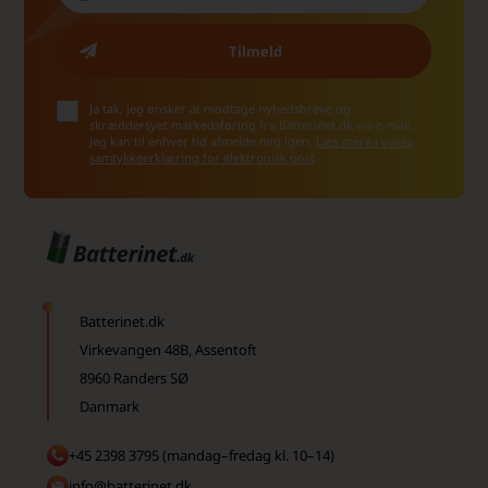
Ja tak, jeg ønsker at modtage nyhedsbreve og
skræddersyet markedsføring fra Batterinet.dk via e-mail.
Jeg kan til enhver tid afmelde mig igen.
Læs mere i vores
samtykkeerklæring for elektronisk post
Batterinet.dk
Virkevangen 48B, Assentoft
8960 Randers SØ
Danmark
+45 2398 3795 (mandag–fredag kl. 10–14)
info@batterinet.dk