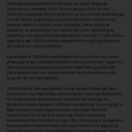
18500 genopladelige lithium-batterier har typisk følgende
dimensioner: Diameter: Cirka 18 mm Længde: Cirka 50 mm
18500 genopladelige lithium-batterier har en nominel spænding på
3,7 volt. Denne spænding er typisk for lithium-ion-batterier og
forbliver relativt konstant under afladning. Det er vigtigt at
bemærke, at spændingen kan variere lidt under opladning og
afladning, men den nominelle spænding er normalt 3,7 volt. Denne
spænding gør 18500-batterier velegnede til mange applikationer,
der kræver en stabil strømkilde.
Kapaciteten af 18500 genopladelige lithium-batterier kan variere
afhængigt af den specifikke batterimodel og producent. Typisk har
disse batterier en kapacitet på mellem 1000 mAh og 2500 mAh.
Dette bestemmer, hvor længe batteriet kan holde strøm under
brug, før det skal genoplades.
18500 batterier kan genoplades mange gange, hvilket gør dem
økonomiske og miljøvenlige sammenlignet med engangsbatterier.
For at genoplade disse batterier anbefales det at bruge en
passende oplader designet til lithium-ion-batterier. Det er vigtigt at
følge korrekte opladningsprocedurer og undgå ekstreme
temperaturer for at sikre en sikker og effektiv opladning.
Anvendelser: Disse batterier bruges ofte i lommelygter, e-cigaretter,
bærbare elektroniske enheder, LED-lygter, elektronisk legetøj og
mere. De er kendt for deres pålidelighed og høje ydeevne. De kan