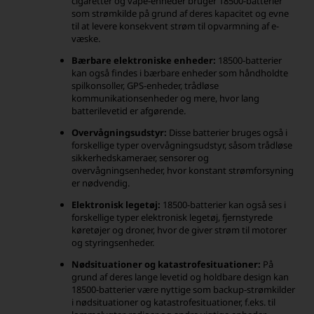
cigaretter og vape-enheder bruger 18500-batterier
som strømkilde på grund af deres kapacitet og evne
til at levere konsekvent strøm til opvarmning af e-
væske.
Bærbare elektroniske enheder:
18500-batterier
kan også findes i bærbare enheder som håndholdte
spilkonsoller, GPS-enheder, trådløse
kommunikationsenheder og mere, hvor lang
batterilevetid er afgørende.
Overvågningsudstyr:
Disse batterier bruges også i
forskellige typer overvågningsudstyr, såsom trådløse
sikkerhedskameraer, sensorer og
overvågningsenheder, hvor konstant strømforsyning
er nødvendig.
Elektronisk legetøj:
18500-batterier kan også ses i
forskellige typer elektronisk legetøj, fjernstyrede
køretøjer og droner, hvor de giver strøm til motorer
og styringsenheder.
Nødsituationer og katastrofesituationer:
På
grund af deres lange levetid og holdbare design kan
18500-batterier være nyttige som backup-strømkilder
i nødsituationer og katastrofesituationer, f.eks. til