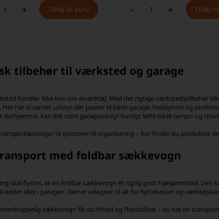
+
-
+
sk tilbehør til værksted og garage
ksted handler ikke kun om elværktøj. Med det rigtige værkstedstilbehør bli
. Her har vi samlet udstyr, der passer til både garage, hobbyrum og professio
r derhjemme, kan det rette garageudstyr hurtigt løfte både tempo og result
ransportløsninger til systemer til organisering – her finder du produkter, de
ransport med foldbar sækkevogn
ing skal flyttes, er en foldbar sækkevogn et rigtig godt hjælpemiddel. De
ærkstedet eller i garagen. Den er velegnet til alt fra flyttekasser og værktøjs
enklappelig sækkevogn får du frihed og fleksibilitet – du har en transpor