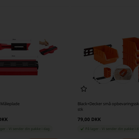
Måleplade
Black+Decker små opbevaringssku
stk
 DKK
79,00 DKK
ager
-
Vi sender din pakke
i dag
På lager
-
Vi sender din pakke
i 