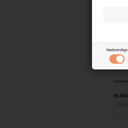
Nødvendige
Kabels
59,00
På l
-