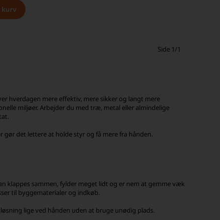
Side 1/1
ver hverdagen mere effektiv, mere sikker og langt mere
nelle miljøer. Arbejder du med træ, metal eller almindelige
at.
r gør det lettere at holde styr og få mere fra hånden.
n kan klappes sammen, fylder meget lidt og er nem at gemme væk
kasser til byggematerialer og indkøb.
tløsning lige ved hånden uden at bruge unødig plads.