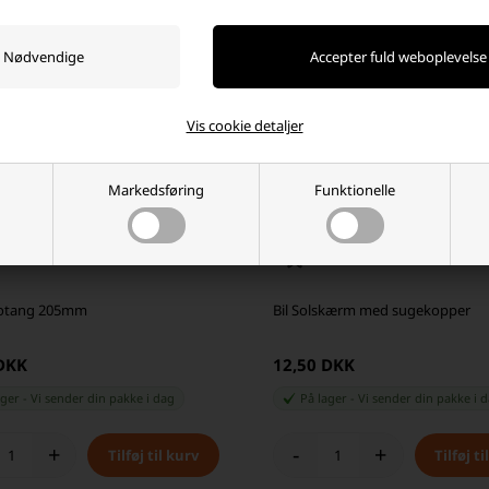
Vis cookie detaljer
Markedsføring
Funktionelle
kotang 205mm
Bil Solskærm med sugekopper
 DKK
12,50 DKK
ager
-
Vi sender din pakke
i dag
På lager
-
Vi sender din pakke
i 
+
-
+