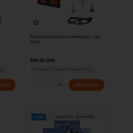
Black+Decker Foldbar Sækkevogn - max
65KG
289,00 DKK
dag
På lager
-
Vi sender din pakke
i dag
-
+
- 29%
SKARP PRIS · SKARP PRIS