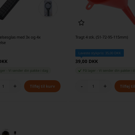
elsesglas med 3x og 4x
Tragt 4 stk. (51-72-95-115mm)
else
Laveste stykpris: 35,00 DKK
 DKK
39,00 DKK
ager
-
Vi sender din pakke
i dag
På lager
-
Vi sender din pakke
i 
+
-
+