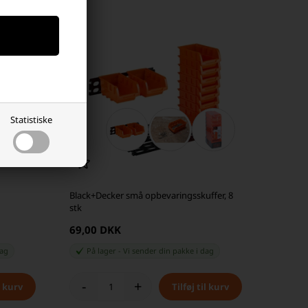
Statistiske
Black+Decker små opbevaringsskuffer, 8
stk
69,00 DKK
dag
På lager
-
Vi sender din pakke
i dag
-
+