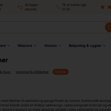
sk
30 dages
Tlf. er lukket uge
r
returret
27-32
ere
Nitecore
Victron
Belysning & Lygter
hør
 & Have
Værksted & biltilbehør
Tilbehør
n med tilbehør til værksted og garage finder du smarte, funktionelle løsninge
mmer blandt andet en foldbar sækkevogn, opbevaringssæt til skruer og søm,
, lettere transport og mere nøjagtigt arbejde i både værkstedet og garagen