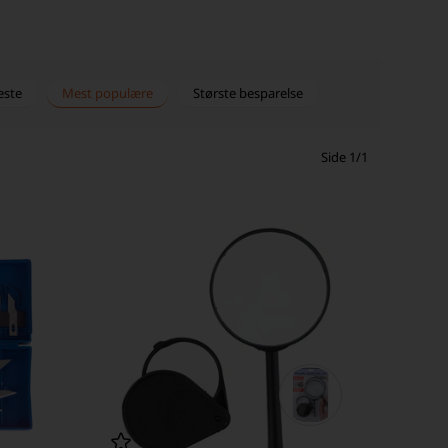
este
Mest populære
Største besparelse
Side 1/1