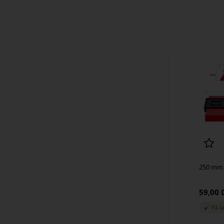
250 mm 
59,00
På l