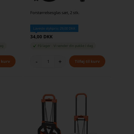
Forstørrelsesglas sæt, 2 stk.
Laveste stykpris: 29,00 DKK
34,00 DKK
dag
På lager
-
Vi sender din pakke
i dag
-
+