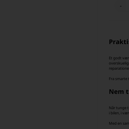
-
Prakti
Et godt vær
overskuelig
reparatione
Fra smarte t
Nem t
Når tunge t
i bilen, i v
Med en samm