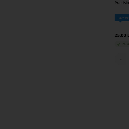
Præcisio
Laveste
25,00
På l
-