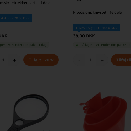
nsskruetrækker-sæt - 11 dele
Præcisions knivsæt - 16 dele
 stykpris: 20,00 DKK
Laveste stykpris: 34,00 DKK
 DKK
39,00 DKK
ager
-
Vi sender din pakke
i dag
På lager
-
Vi sender din pakke
i 
+
-
+