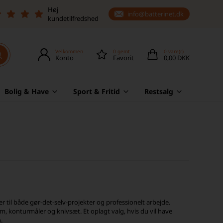
Høj
info@batterinet.dk
kundetilfredshed
Velkommen
0
gemt
0
vare(r)
Konto
Favorit
0,00 DKK
Bolig & Have
Sport & Fritid
Restsalg
r til både gør-det-selv-projekter og professionelt arbejde.
 konturmåler og knivsæt. Et oplagt valg, hvis du vil have
.