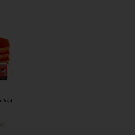
ffer, 4
dag