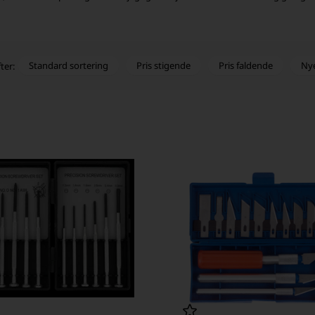
Standard sortering
Pris stigende
Pris faldende
Ny
ter: