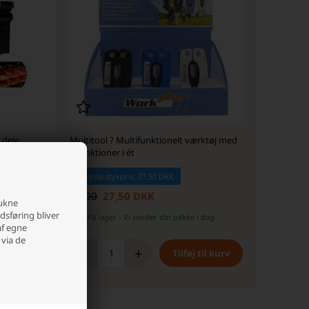
 dele
Multitool ? Multifunktionelt værktøj med
9 funktioner i ét
Laveste stykpris: 27,50 DKK
39,00
27,50 DKK
rukne
edsføring bliver
dag
På lager
-
Vi sender din pakke
i dag
af egne
 via de
-
+