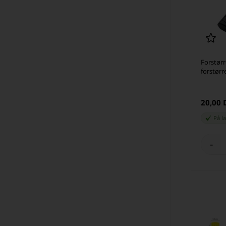
Forstørr
forstørr
20,00
På l
-