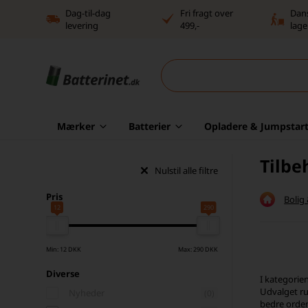
Dag-til-dag
Fri fragt over
Dan
levering
499,-
lage
Mærker
Batterier
Opladere & Jumpstart
Tilbe
Nulstil alle filtre
Pris
Bolig
12
290
Min: 12 DKK
Max: 290 DKK
Diverse
I kategorie
Udvalget ru
Nyheder
(0)
bedre orden