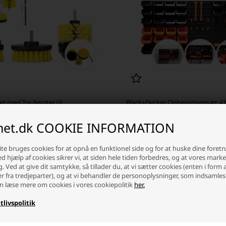
t med Tre Børster til
Black+Decker Opbevaringssæt 43
kine
inet.dk COOKIE INFORMATION
 stykpris: 44,00 DKK
 DKK
190,00 DKK
te bruges cookies for at opnå en funktionel side og for at huske dine foret
Ved hjælp af cookies sikrer vi, at siden hele tiden forbedres, og at vores mark
ager
-
Vi sender din pakke
i dag
På lager
-
Vi sender din pakke
i 
g. Ved at give dit samtykke, så tillader du, at vi sætter cookies (enten i form 
er fra tredjeparter), og at vi behandler de personoplysninger, som indsamles
+
-
+
n læse mere om cookies i vores cookiepolitik
her.
tlivspolitik