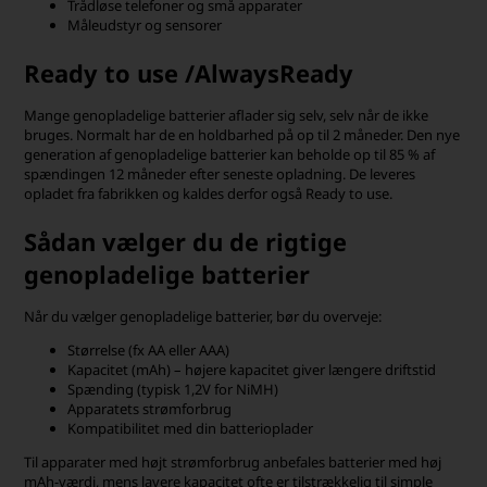
Trådløse telefoner og små apparater
Måleudstyr og sensorer
Ready to use /AlwaysReady
Mange genopladelige batterier aflader sig selv, selv når de ikke
bruges. Normalt har de en holdbarhed på op til 2 måneder. Den nye
generation af genopladelige batterier kan beholde op til 85 % af
spændingen 12 måneder efter seneste opladning. De leveres
opladet fra fabrikken og kaldes derfor også Ready to use.
Sådan vælger du de rigtige
genopladelige batterier
Når du vælger genopladelige batterier, bør du overveje:
Størrelse (fx AA eller AAA)
Kapacitet (mAh) – højere kapacitet giver længere driftstid
Spænding (typisk 1,2V for NiMH)
Apparatets strømforbrug
Kompatibilitet med din batterioplader
Til apparater med højt strømforbrug anbefales batterier med høj
mAh-værdi, mens lavere kapacitet ofte er tilstrækkelig til simple