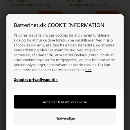
På lager
På lager
-
Vi sender din pakke
i dag
-
Vi sender din pakke
i dag
-
+
-
+
Batterinet.dk COOKIE INFORMATION
På vores website bruges cookies for at opnå en funktionel
side og for at huske dine foretrukne indstillinger. Ved hjælp
af cookies sikrer vi, at siden hele tiden forbedres, og at vores
markedsføring bliver relevant for dig. Ved at give dit
samtykke, så tillader du, at vi sætter cookies (enten i form af
egne cookies og/eller fra tredjeparter), og at vi behandler de
personoplysninger, som indsamles via de cookies. Du kan
læse mere om cookies i vores cookiepolitik
her.
Googles privatlivspolitik
Camelion Genopladelige
Panasonic Eneloop batterier 8
Batterier D 7000mAh
AA + 8 AAA
Laveste stykpris: 129,00 DKK
159,00 DKK
469,00 DKK
På lager
På lager
-
Vi sender din pakke
i dag
-
Vi sender din pakke
i dag