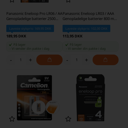
Panasonic Eneloop Pro LR06 / AA
Panasonic Eneloop LR03 / AAA
Genopladelige batterier 2500
Genopladelige batterier 800 mAh
mAh BK-3HCDE/4BE
BK-4MCDE/4BE
Laveste stykpris: 169,95 DKK
Laveste stykpris: 102,00 DKK
189,95 DKK
113,95 DKK
På lager
På lager
-
Vi sender din pakke
i dag
-
Vi sender din pakke
i dag
-
+
-
+