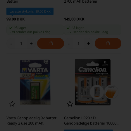
Batteri
2700 mAh batterier
Laveste stykpris: 89,00 DKK
99,00 DKK
149,00 DKK
På lager
På lager
-
Vi sender din pakke
i dag
-
Vi sender din pakke
i dag
-
+
-
+
Varta Genopladelig 9v batteri
Camelion LR20 / D
Ready 2 use 200 mAh.
Genopladelige batterier 10000
mAh