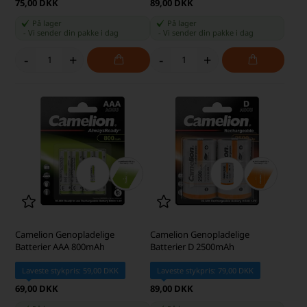
75,00 DKK
89,00 DKK
På lager
På lager
-
Vi sender din pakke
i dag
-
Vi sender din pakke
i dag
-
+
-
+
Camelion Genopladelige
Camelion Genopladelige
Batterier AAA 800mAh
Batterier D 2500mAh
Laveste stykpris: 59,00 DKK
Laveste stykpris: 79,00 DKK
69,00 DKK
89,00 DKK