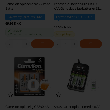
Camelion opladelig 9V 250mAh
Panasonic Eneloop Pro LR03 /
Batteri
AAA Genopladelige batterier 930
mAh BK-4HCDE/2BE
Laveste stykpris: 59,95 DKK
Laveste stykpris: 158,79 DKK
69,95 DKK
177,45 DKK
På lager
-
Vi sender din pakke
i dag
Ikke på lager
-
+
-
+
Camelion opladelig C 3500mAh
Arcas batterioplader med 4 x AA