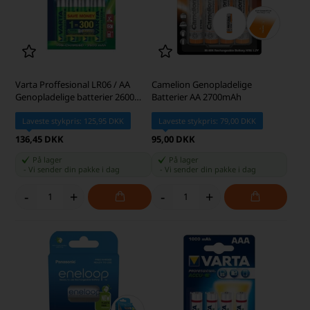
Varta Proffesional LR06 / AA
Camelion Genopladelige
Genopladelige batterier 2600
Batterier AA 2700mAh
mAh
Laveste stykpris: 125,95 DKK
Laveste stykpris: 79,00 DKK
136,45 DKK
95,00 DKK
På lager
På lager
-
Vi sender din pakke
i dag
-
Vi sender din pakke
i dag
-
+
-
+