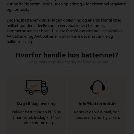
kunne holde strøm længe uden opladning – for eksempel røgalarm
og nødudstyr.
Engangsbatterier kræver ingen opladning og er altid klar til brug,
hvilket gør dem ideelle som reservebatterier i hjemmet,
sommerhuset eller bilen. Til disse formål kan almindelige alkaliske
AA batterier
og
AAA batterier
, derfor være det mest enkle og
pålidelige valg.
Hvorfor handle hos batterinet?
Der er mange gode grunde, men her er et par
Dag-til-dag levering
info@batterinet.dk
Pakker bestilt inden kl.15.30
Kontakt os via e-mail, og vi
(man-tors), fredag kl.14.00
besvarer så hurtig vi kan.
sendes samme dag.