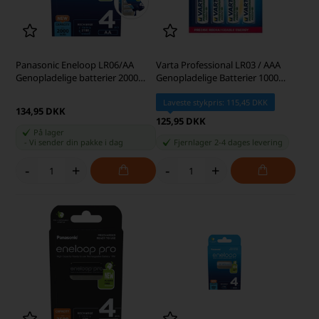
Panasonic Eneloop LR06/AA
Varta Professional LR03 / AAA
Genopladelige batterier 2000
Genopladelige Batterier 1000
mAh BK-3MCDE/4BE
mAh
Laveste stykpris: 115,45 DKK
134,95 DKK
125,95 DKK
På lager
-
Vi sender din pakke
i dag
Fjernlager 2-4 dages levering
-
+
-
+