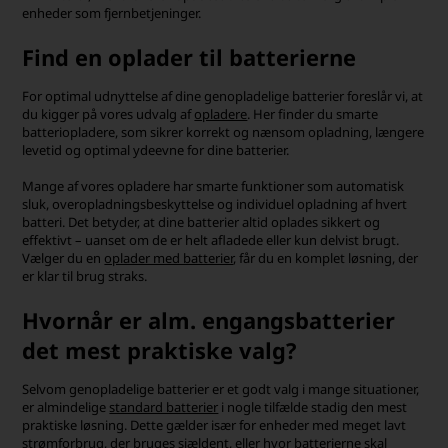
enheder som fjernbetjeninger.
Find en oplader til batterierne
For optimal udnyttelse af dine genopladelige batterier foreslår vi, at
du kigger på vores udvalg af
opladere
. Her finder du smarte
batteriopladere, som sikrer korrekt og nænsom opladning, længere
levetid og optimal ydeevne for dine batterier.
Mange af vores opladere har smarte funktioner som automatisk
sluk, overopladningsbeskyttelse og individuel opladning af hvert
batteri. Det betyder, at dine batterier altid oplades sikkert og
effektivt – uanset om de er helt afladede eller kun delvist brugt.
Vælger du en
oplader med batterier
, får du en komplet løsning, der
er klar til brug straks.
Hvornår er alm. engangsbatterier
det mest praktiske valg?
Selvom genopladelige batterier er et godt valg i mange situationer,
er almindelige
standard batterier
i nogle tilfælde stadig den mest
praktiske løsning. Dette gælder især for enheder med meget lavt
strømforbrug, der bruges sjældent, eller hvor batterierne skal