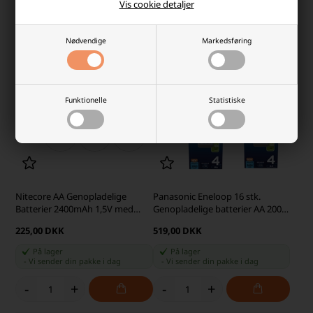
Vis cookie detaljer
-
+
-
+
Nødvendige
Markedsføring
Funktionelle
Statistiske
Nitecore AA Genopladelige
Panasonic Eneloop 16 stk.
Batterier 2400mAh 1,5V med
Genopladelige batterier AA 2000
USB-C
mAh
225,00 DKK
519,00 DKK
På lager
På lager
-
Vi sender din pakke
i dag
-
Vi sender din pakke
i dag
-
+
-
+