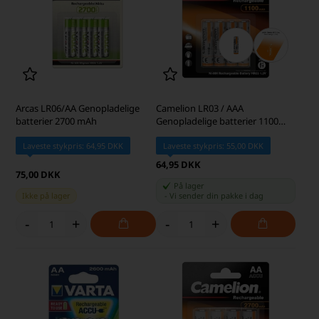
Arcas LR06/AA Genopladelige
Camelion LR03 / AAA
batterier 2700 mAh
Genopladelige batterier 1100
mAh
Laveste stykpris: 64,95 DKK
Laveste stykpris: 55,00 DKK
64,95 DKK
75,00 DKK
På lager
Ikke på lager
-
Vi sender din pakke
i dag
-
+
-
+