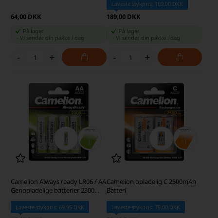
Laveste stykpris: 169,00 DKK
64,00 DKK
189,00 DKK
På lager
På lager
-
Vi sender din pakke
i dag
-
Vi sender din pakke
i dag
-
+
-
+
Camelion Always ready LR06 / AA
Camelion opladelig C 2500mAh
Genopladelige batterier 2300
Batteri
mAh
Laveste stykpris: 69,95 DKK
Laveste stykpris: 79,00 DKK