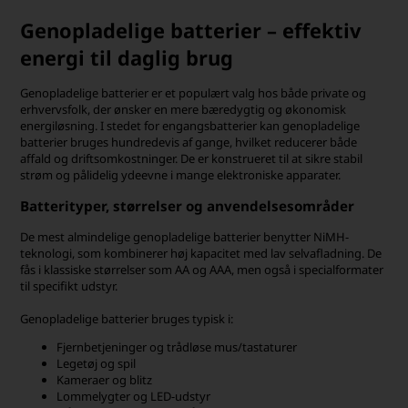
Genopladelige batterier – effektiv
energi til daglig brug
Genopladelige batterier er et populært valg hos både private og
erhvervsfolk, der ønsker en mere bæredygtig og økonomisk
energiløsning. I stedet for engangsbatterier kan genopladelige
batterier bruges hundredevis af gange, hvilket reducerer både
affald og driftsomkostninger. De er konstrueret til at sikre stabil
strøm og pålidelig ydeevne i mange elektroniske apparater.
Batterityper, størrelser og anvendelsesområder
De mest almindelige genopladelige batterier benytter NiMH-
teknologi, som kombinerer høj kapacitet med lav selvafladning. De
fås i klassiske størrelser som AA og AAA, men også i specialformater
til specifikt udstyr.
Genopladelige batterier bruges typisk i:
Fjernbetjeninger og trådløse mus/tastaturer
Legetøj og spil
Kameraer og blitz
Lommelygter og LED-udstyr