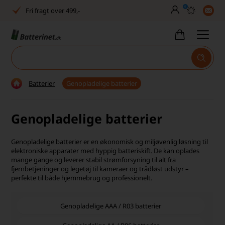
0
Dansk lager
30 dages returret
Tlf. er lukket uge 27-32
Høj kundetilfredshed
Batterier
Genopladelige batterier
Dag-til-dag levering
Genopladelige batterier
Fri fragt over 499,-
Genopladelige batterier er en økonomisk og miljøvenlig løsning til
Dansk lager
elektroniske apparater med hyppig batteriskift. De kan oplades
mange gange og leverer stabil strømforsyning til alt fra
30 dages returret
fjernbetjeninger og legetøj til kameraer og trådløst udstyr –
perfekte til både hjemmebrug og professionelt.
Tlf. er lukket uge 27-32
Høj kundetilfredshed
Genopladelige AAA / R03 batterier