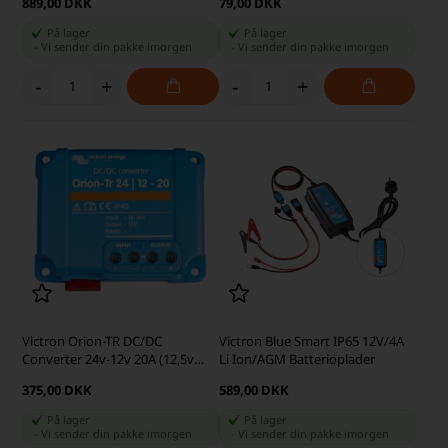
889,00 DKK
79,00 DKK
På lager
På lager
-
Vi sender din pakke
imorgen
-
Vi sender din pakke
imorgen
-
+
-
+
Victron Orion-TR DC/DC
Victron Blue Smart IP65 12V/4A
Converter 24v-12v 20A (12,5v
Li Ion/AGM Batterioplader
output)
375,00 DKK
589,00 DKK
På lager
På lager
-
Vi sender din pakke
imorgen
-
Vi sender din pakke
imorgen