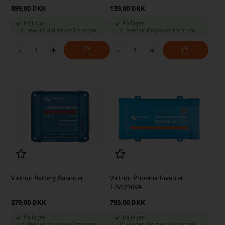
899,00 DKK
139,00 DKK
På lager
På lager
-
Vi sender din pakke
imorgen
-
Vi sender din pakke
imorgen
-
+
-
+
Victron Battery Balancer
Victron Phoenix Inverter
12V/250VA
379,00 DKK
795,00 DKK
På lager
På lager
-
Vi sender din pakke
imorgen
-
Vi sender din pakke
imorgen