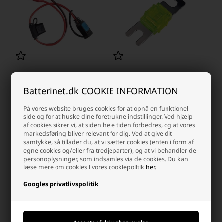
Victron ladekabel med 8mm
Victron MIDI-Fuse 40A/58V-M6 (1
eyelet & sikring 30Ah
stk)
Batterinet.dk COOKIE INFORMATION
79,00 DKK
20,00 DKK
På vores website bruges cookies for at opnå en funktionel
side og for at huske dine foretrukne indstillinger. Ved hjælp
På lager
På lager
af cookies sikrer vi, at siden hele tiden forbedres, og at vores
-
Vi sender din pakke
imorgen
-
Vi sender din pakke
imorgen
markedsføring bliver relevant for dig. Ved at give dit
samtykke, så tillader du, at vi sætter cookies (enten i form af
-
+
-
+
egne cookies og/eller fra tredjeparter), og at vi behandler de
personoplysninger, som indsamles via de cookies. Du kan
læse mere om cookies i vores cookiepolitik
her.
Googles privatlivspolitik