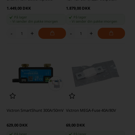
(Bluetooth) DC/DC-oplader
1.449,00 DKK
1.879,00 DKK
På lager
På lager
-
Vi sender din pakke
imorgen
-
Vi sender din pakke
imorgen
-
+
-
+
Victron SmartShunt 300A/50mV
Victron MEGA-Fuse 40A/80V
629,00 DKK
69,00 DKK
På lager
På lager