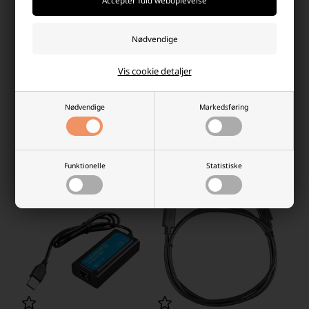
Victron Blue Smart IP65 6/12V
Victron BMV-712 Smart
Vis cookie detaljer
1,1A Batterioplader
Batterimonitor
439,00 DKK
1.135,00 DKK
Nødvendige
Markedsføring
På lager
På lager
-
Vi sender din pakke
imorgen
-
Vi sender din pakke
imorgen
-
+
-
+
Funktionelle
Statistiske