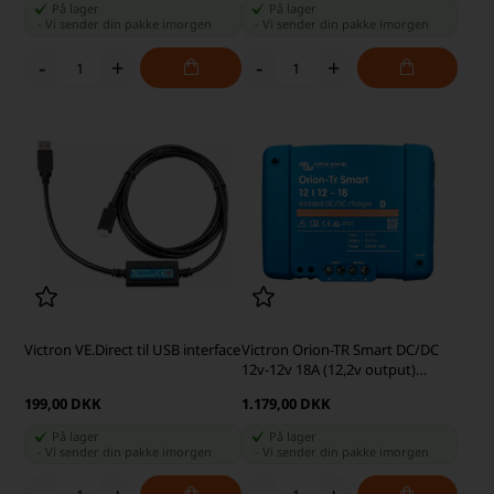
På lager
På lager
-
Vi sender din pakke
imorgen
-
Vi sender din pakke
imorgen
-
+
-
+
Victron VE.Direct til USB interface
Victron Orion-TR Smart DC/DC
12v-12v 18A (12,2v output)
(Bluetooth) DC/DC-oplader
199,00 DKK
1.179,00 DKK
På lager
På lager
-
Vi sender din pakke
imorgen
-
Vi sender din pakke
imorgen