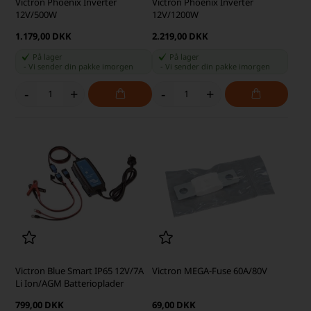
Victron Phoenix Inverter
Victron Phoenix Inverter
12V/500W
12V/1200W
1.179,00 DKK
2.219,00 DKK
På lager
På lager
-
Vi sender din pakke
imorgen
-
Vi sender din pakke
imorgen
-
+
-
+
Victron Blue Smart IP65 12V/7A
Victron MEGA-Fuse 60A/80V
Li Ion/AGM Batterioplader
799,00 DKK
69,00 DKK