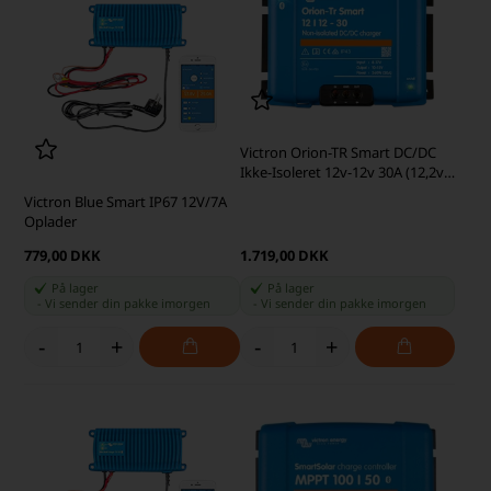
Victron Orion-TR Smart DC/DC
Ikke-Isoleret 12v-12v 30A (12,2v
output) DC/DC-oplader
Victron Blue Smart IP67 12V/7A
Oplader
779,00 DKK
1.719,00 DKK
På lager
På lager
-
Vi sender din pakke
imorgen
-
Vi sender din pakke
imorgen
-
+
-
+