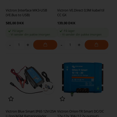
Victron Interface MK3-USB
Victron VE.Direct 0,9M kabel til
(VE.Bus to USB)
CC GX
585,00 DKK
139,00 DKK
På lager
På lager
-
Vi sender din pakke
imorgen
-
Vi sender din pakke
imorgen
-
+
-
+
Victron Blue Smart IP65 12V/25A
Victron Orion-TR Smart DC/DC
Li Ion/AGM Batterioplader
12v-12v 30A (12,2v output)