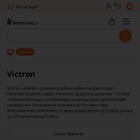
0
Dansk lager
30 dages returret
Tlf. er lukket uge 27-32
Høj kundetilfredshed
Victron
Dag-til-dag levering
Victron
Fri fragt over 499,-
Dansk lager
Victron udvikler og leverer professionelle energiløsninger –
herunder batterier, ladere, invertere og styringssystemer – til både
30 dages returret
maritime løsninger, solcelleanlæg, campingvogne og industrielle
installationer. Produkterne er anerkendt for deres høje
driftssikkerhed, effektivitet og avancerede teknologi til både private
Tlf. er lukket uge 27-32
og erhvervsmæssige behov.
Høj kundetilfredshed
Victron Batterier