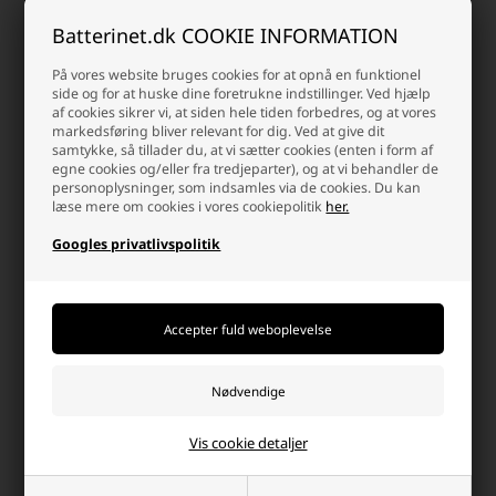
Batterinet.dk COOKIE INFORMATION
På vores website bruges cookies for at opnå en funktionel
Hvorfor handle hos batterinet?
side og for at huske dine foretrukne indstillinger. Ved hjælp
Der er mange gode grunde, men her er et par
af cookies sikrer vi, at siden hele tiden forbedres, og at vores
markedsføring bliver relevant for dig. Ved at give dit
samtykke, så tillader du, at vi sætter cookies (enten i form af
egne cookies og/eller fra tredjeparter), og at vi behandler de
personoplysninger, som indsamles via de cookies. Du kan
læse mere om cookies i vores cookiepolitik
her.
Googles privatlivspolitik
Dag-til-dag levering
info@batterinet.dk
Pakker bestilt inden kl.15.30
Kontakt os via e-mail, og vi
(man-tors), fredag kl.14.00
besvarer så hurtig vi kan.
sendes samme dag.
Vis cookie detaljer
Høj kundetilfredshed
Fri fragt over 499,-