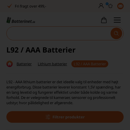
0
Fri fragt over 499,-
Dansk lager
30 dages returret
Tlf. er lukket uge 27-32
L92 / AAA Batterier
Høj kundetilfredshed
Batterier
Lithium batterier
L92 / AAA Batterier
Dag-til-dag levering
Fri fragt over 499,-
L92 - AAA lithium batterier er det ideelle valg til enheder med højt
energiforbrug. Disse batterier leverer konstant 1,5V spænding, har
Dansk lager
en lang levetid og fungerer effektivt under både kolde og varme
forhold. De er velegnede til kameraer, sensorer og professionelt
udstyr, hvor pålidelighed er afgørende.
30 dages returret
Tlf. er lukket uge 27-32
Filtrer produkter
Høj kundetilfredshed