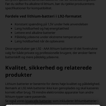
Før du skifter fra alkaline til lithium, bør du tjekke producentens
specifikationer for kompatibilitet.
Fordele ved lithium-batteri i L92-formatet
Konstant spænding på 1,5V under hele anvendelsen
Lang holdbarhed og høj energitæthed
Lettere end alkaline batterier
Pålidelig ydeevne under ekstreme temperaturer
Lang holdbarhed når de opbevares
Disse egenskaber gør L92 - AAA lithium batterier til det foretrukne
valg for både private og professionelle brugere, der ønsker færre
batteriskift og mere pålidelig ydeevne.
Kvalitet, sikkerhed og relaterede
produkter
Lithium batterier er berømte for deres høje kvalitet og pålidelighed.
Bemærk at L92 AAA batterier ikke kan genoplades og skal kasseres
korrekt efter brug. Til mindre elektroniske apparater kan andre
lithium-typer være passende.
Se også vores
knapcelle batterier
, som inkluderer lithiumbatterier i
små formater til ure, fjernbetjeninger og små elektroniske enheder.