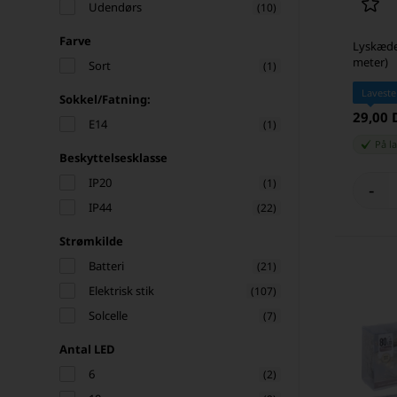
Udendørs
(10)
Farve
Lyskæde
meter)
Sort
(1)
Laveste
Sokkel/Fatning:
29,00
E14
(1)
På l
Beskyttelsesklasse
IP20
(1)
-
IP44
(22)
Strømkilde
Batteri
(21)
Elektrisk stik
(107)
Solcelle
(7)
Antal LED
6
(2)