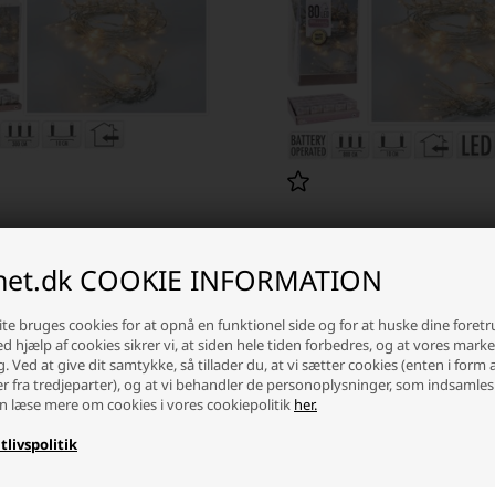
kæde 30 LED Varm hvid (3 meter)
LED lyskæde 80 LED Varm hvid (8
inet.dk COOKIE INFORMATION
 stykpris: 15,00 DKK
Laveste stykpris: 22,50 DKK
 DKK
29,00 DKK
te bruges cookies for at opnå en funktionel side og for at huske dine foret
Ved hjælp af cookies sikrer vi, at siden hele tiden forbedres, og at vores mark
ager
-
Vi sender din pakke
i dag
På lager
-
Vi sender din pakke
i 
g. Ved at give dit samtykke, så tillader du, at vi sætter cookies (enten i form 
er fra tredjeparter), og at vi behandler de personoplysninger, som indsamles
n læse mere om cookies i vores cookiepolitik
her.
+
-
+
tlivspolitik