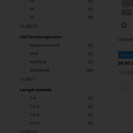
10
(2)
16
(1)
20
(9)
Vis alle 50
LED Farvetemperatur
LED lys
Ekstra varm hvid
(1)
Hvid
(1)
Laveste
Kold hvid
(7)
39,00
Multifarvet
(34)
På l
Vis alle 6
-
Længde lyskæde
1 m
(1)
1,2 m
(1)
1,5 m
(1)
1,7 m
(1)
Vis alle 62