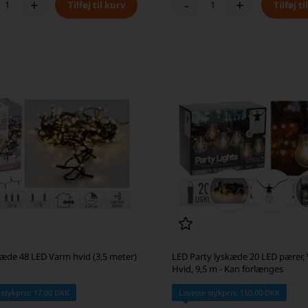
+
-
+
kæde 48 LED Varm hvid (3,5 meter)
LED Party lyskæde 20 LED pærer,
Hvid, 9,5 m - Kan forlænges
 stykpris: 17,00 DKK
Laveste stykpris: 150,00 DKK