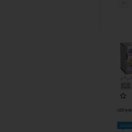
-
LED lys
Laveste