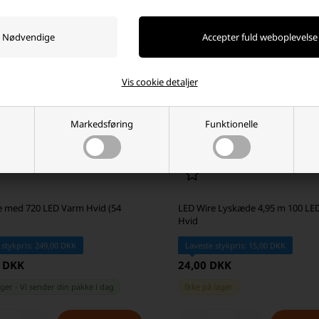
Vis cookie detaljer
Markedsføring
Funktionelle
 med 720 LED Varm Hvid (54
LED Wire Lyskæde 4,95 m 100 LE
Hvid
 stykpris: 249,00 DKK
Laveste stykpris: 15,00 DKK
0 DKK
24,00 DKK
ager
-
Vi sender din pakke
i dag
Ikke på lager