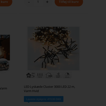
-
+
LED Lyskæde Cluster 3000 LED 22 m,
 Varm
Varm Hvid
Laveste stykpris: 419,00 DKK