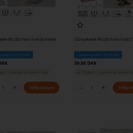
kæde 80 LED Varm hvid (8 meter)
LED lyskæde 96 LED Varm hvid (7
 stykpris: 27,50 DKK
Laveste stykpris: 31,50 DKK
 DKK
39,00 DKK
ager
-
Vi sender din pakke
i dag
På lager
-
Vi sender din pakke
i 
+
-
+