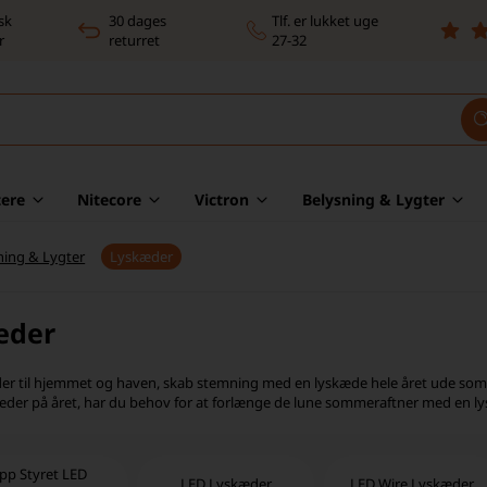
sk
30 dages
Tlf. er lukket uge
r
returret
27-32
ere
Nitecore
Victron
Belysning & Lygter
ning & Lygter
Lyskæder
æder
r til hjemmet og haven, skab stemning med en lyskæde hele året ude som 
er på året, har du behov for at forlænge de lune sommeraftner med en lys
pp Styret LED
LED Lyskæder
LED Wire Lyskæder