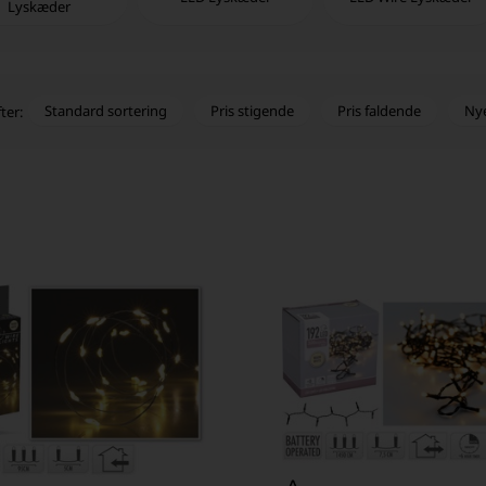
Lyskæder
Standard sortering
Pris stigende
Pris faldende
Ny
ter: