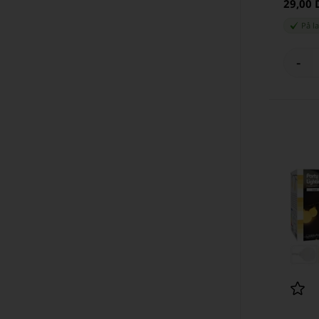
29,00
På l
-