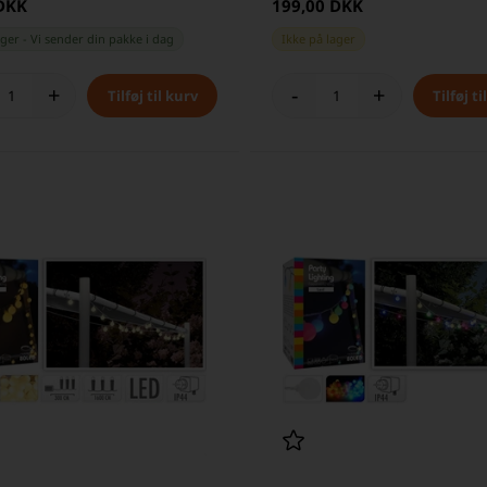
 DKK
199,00 DKK
ager
-
Vi sender din pakke
i dag
Ikke på lager
+
-
+