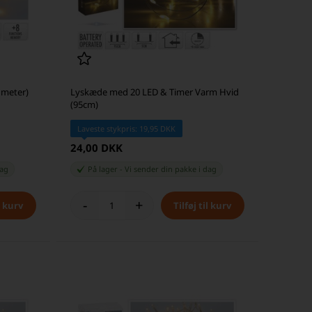
 meter)
Lyskæde med 20 LED & Timer Varm Hvid
(95cm)
Laveste stykpris: 19,95 DKK
24,00 DKK
dag
På lager
-
Vi sender din pakke
i dag
-
+