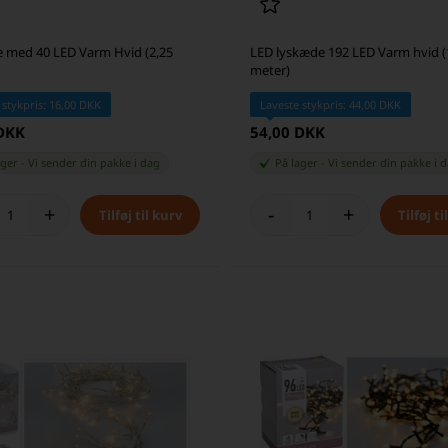
 med 40 LED Varm Hvid (2,25
LED lyskæde 192 LED Varm hvid (
meter)
 stykpris: 16,00 DKK
Laveste stykpris: 44,00 DKK
 DKK
54,00 DKK
ager
-
Vi sender din pakke
i dag
På lager
-
Vi sender din pakke
i 
+
-
+