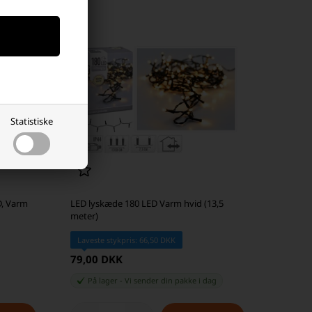
Statistiske
D, Varm
LED lyskæde 180 LED Varm hvid (13,5
meter)
Laveste stykpris: 66,50 DKK
79,00 DKK
På lager
-
Vi sender din pakke
i dag