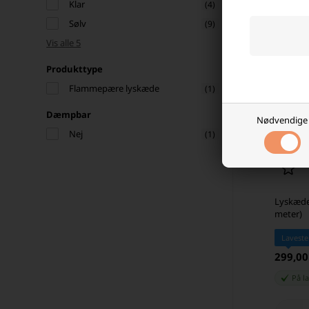
Klar
(4)
Sølv
(9)
Vis alle 5
Produkttype
Flammepære lyskæde
(1)
Dæmpbar
Nødvendige
Nej
(1)
Lyskæde
meter)
Laveste
299,0
På l