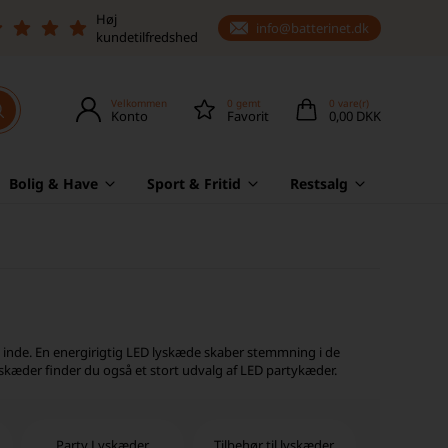
Høj
info@batterinet.dk
kundetilfredshed
Velkommen
0
gemt
0
vare(r)
Konto
Favorit
0,00 DKK
Bolig & Have
Sport & Fritid
Restsalg
inde. En energirigtig LED lyskæde skaber stemmning i de
kæder finder du også et stort udvalg af LED partykæder.
Party Lyskæder
Tilbehør til lyskæder