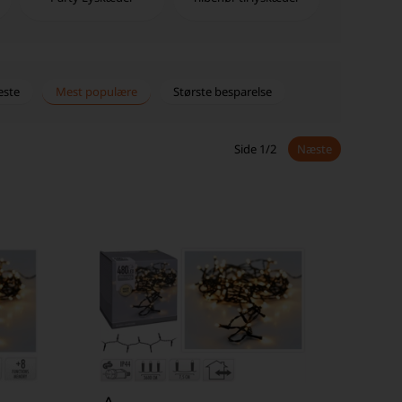
este
Mest populære
Største besparelse
Side 1/2
Næste