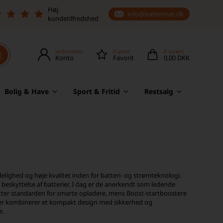
Høj
info@batterinet.dk
kundetilfredshed
Velkommen
0
gemt
0
vare(r)
Konto
Favorit
0,00 DKK
Bolig & Have
Sport & Fritid
Restsalg
elighed og høje kvalitet inden for batteri- og strømteknologi.
 beskyttelse af batterier. I dag er de anerkendt som ledende
sætter standarden for smarte opladere, mens Boost-startboostere
ukter kombinerer et kompakt design med sikkerhed og
e.