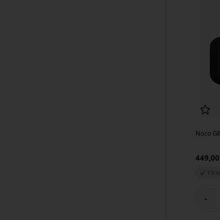
Noco GB
449,0
På l
-