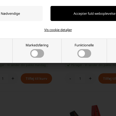
Vis cookie detaljer
X55 Boost X Jumpstarter 1750A
Noco GBC013 beskyttelses etui fo
Markedsføring
Funktionelle
GB40
00 DKK
249,00 DKK
ager
-
Vi sender din pakke
mandag
På lager
-
Vi sender din pakke
m
+
-
+