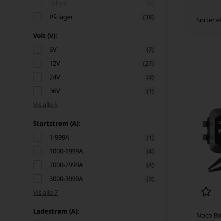
Tilbud
(0)
På lager
(38)
Sorter ef
Volt (V):
6V
(7)
12V
(27)
24V
(4)
36V
(1)
Vis alle 5
Startstrøm (A):
1-999A
(1)
1000-1999A
(4)
2000-2999A
(4)
3000-3999A
(3)
Vis alle 7
Ladestrøm (A):
Noco Bo