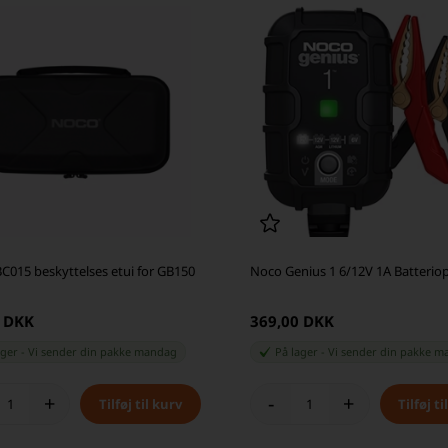
C015 beskyttelses etui for GB150
Noco Genius 1 6/12V 1A Batterio
0 DKK
369,00 DKK
ager
-
Vi sender din pakke
mandag
På lager
-
Vi sender din pakke
m
+
-
+