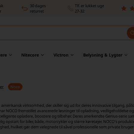
sk
30 dages
Tlf. er lukket uge
r
returret
27-32
ere
Nitecore
Victron
Belysning & Lygter
er
Noco
amerikansk virksomhed, der skiller sig ud for deres innovative tilgang, pålid
har NOCO fremstillet avancerede løsninger til opladning, vedligeholdelse og
ntelligente opladere, boostere og tilbehør. Deres anerkendte Genius-serie 
delig opstart for biler, både, motorcykler og større køretøjer. NOCO's prod
ghed, hvilket gør dem velegnede til såvel professionelle som private bruger