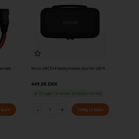
llenæb
Noco GBC014 beskyttelses etui for GB70
449,00 DKK
På lager
-
Vi sender din pakke
mandag
-
+