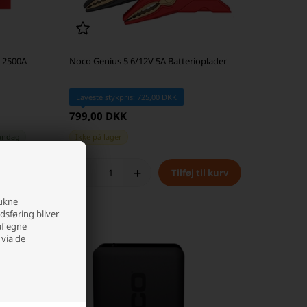
 2500A
Noco Genius 5 6/12V 5A Batterioplader
Laveste stykpris: 725,00 DKK
799,00 DKK
andag
Ikke på lager
-
+
rukne
edsføring bliver
af egne
 via de