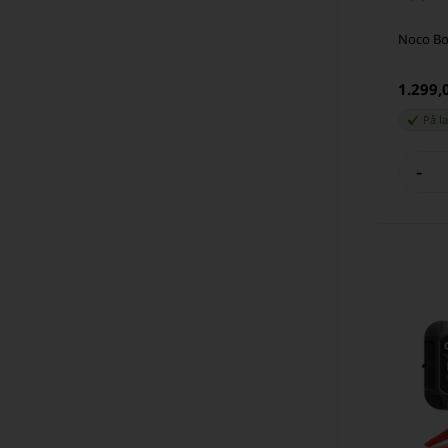
Noco Bo
1.299,
På l
-