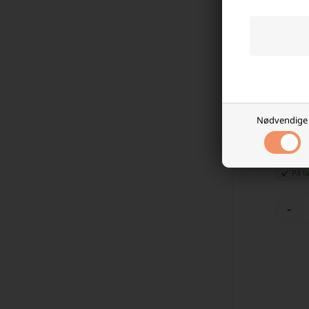
Noco GB
Nødvendige
1.564,
På l
-