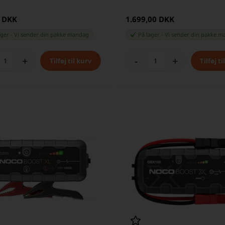
0 DKK
1.699,00 DKK
ager
-
Vi sender din pakke
mandag
På lager
-
Vi sender din pakke
m
+
-
+