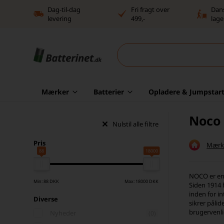
Dag-til-dag
Fri fragt over
Dan
levering
499,-
lage
Mærker
Batterier
Opladere & Jumpstart
Noco
Nulstil alle filtre
Pris
Mærk
88
18000
NOCO er en 
Min: 88 DKK
Max: 18000 DKK
Siden 1914 
inden for i
Diverse
sikrer påli
brugervenli
Nyheder
(0)