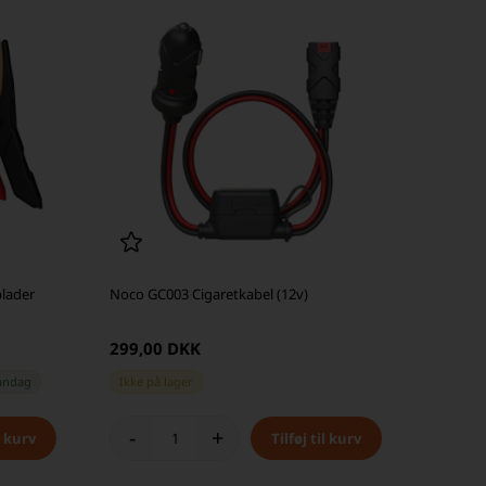
plader
Noco GC003 Cigaretkabel (12v)
299,00 DKK
andag
Ikke på lager
-
+