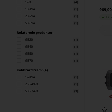
1-9A
(4)
10-19A
(1)
969,0
20-29A
(1)
På l
50-59A
(1)
-
Relaterede produkter:
GB20
(1)
GB40
(1)
GB50
(1)
GB70
(1)
Koldstartstrøm: (A)
1-249A
(1)
250-499A
(1)
500-749A
(3)