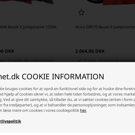
X45 Boost X Jumpstarter 1250A
Noco GBX75 Boost X Jumpstarter
00 DKK
2.064,00 DKK
ager
-
Vi sender din pakke
mandag
På lager
-
Vi sender din pakke
m
inet.dk COOKIE INFORMATION
+
-
+
te bruges cookies for at opnå en funktionel side og for at huske dine foret
Ved hjælp af cookies sikrer vi, at siden hele tiden forbedres, og at vores mark
g. Ved at give dit samtykke, så tillader du, at vi sætter cookies (enten i form 
er fra tredjeparter), og at vi behandler de personoplysninger, som indsamles
n læse mere om cookies i vores cookiepolitik
her.
tlivspolitik