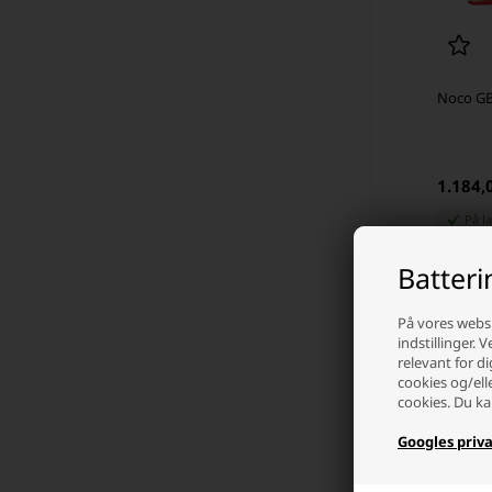
Noco GB
1.184,
På l
Batter
-
På vores websi
indstillinger. 
relevant for di
cookies og/ell
cookies. Du ka
Googles priva