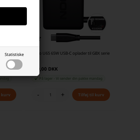
r GB20 /
Noco U65 65W USB-C oplader til GBX serie
Statistiske
749,00 DKK
andag
På lager
-
Vi sender din pakke
mandag
-
+