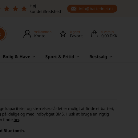
Høj
info@batterinet.dk
kundetilfredshed
Velkommen
0
gemt
0
vare(r)
Konto
Favorit
0,00 DKK
Bolig & Have
Sport & Fritid
Restsalg
 kapaciteter og størrelser, så det er muligt at finde et batteri,
e og pålidelige og med indbybget BMS. Husk at bruge en rigtig
an finde
her
.
ed Bluetooth.