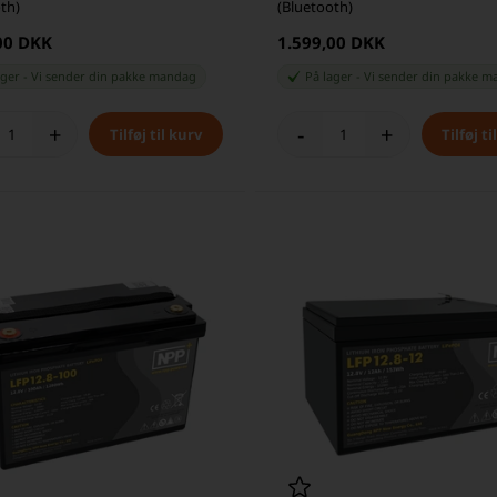
th)
(Bluetooth)
00 DKK
1.599,00 DKK
ager
-
Vi sender din pakke
mandag
På lager
-
Vi sender din pakke
m
+
-
+