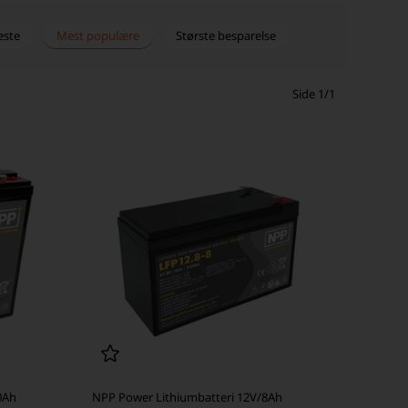
este
Mest populære
Største besparelse
Side 1/1
0Ah
NPP Power Lithiumbatteri 12V/8Ah