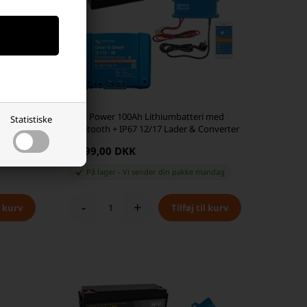
0Ah
NPP Power 100Ah Lithiumbatteri med
Statistiske
Bluetooth + IP67 12/17 Lader & Converter
5.399,00 DKK
På lager
-
Vi sender din pakke
mandag
-
+