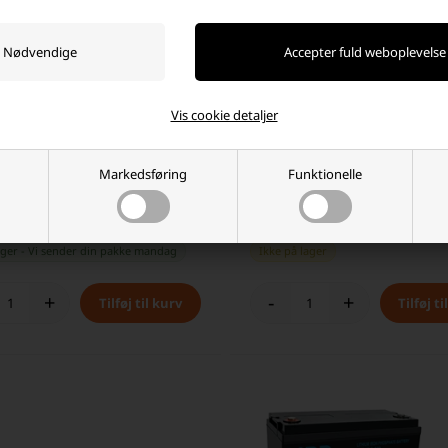
Vis cookie detaljer
er 100Ah Lithium pakkeløsning
NPP Power Lithiumbatteri 12V/7
Markedsføring
Funktionelle
tooth + IP65 12/15 lader
(Bluetooth)
00 DKK
2.999,00 DKK
ager
-
Vi sender din pakke
mandag
Ikke på lager
+
-
+