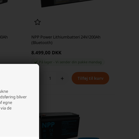
80Ah
NPP Power Lithiumbatteri 24V/200Ah
(Bluetooth)
8.499,00 DKK
På lager
-
Vi sender din pakke
mandag
-
+
rukne
edsføring bliver
af egne
 via de