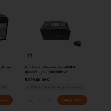
00Ah med
NPP Power lithiumbatteri 24V/80Ah
(parallel- og serieforbindelse)
5.099,00 DKK
andag
På lager
-
Vi sender din pakke
mandag
-
+