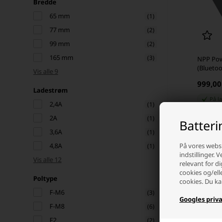
Bredde
65 mm
(1)
77 mm
(2)
99 mm
(2)
165 mm
(3)
NPP Pow
(Bluetoo
Vis alle 9
999,0
Ladestrøm
På l
2,4A
(1)
2A
(1)
Batter
-
3,6A
(1)
På vores websi
4,8A
(1)
indstillinger. 
Vis alle 12
relevant for di
cookies og/ell
Poltype
cookies. Du ka
F-M6
(3)
Googles priva
F-M8
(6)
F2
(2)