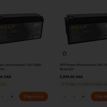
er Lithiumbatteri 12V/150Ah
NPP Power lithiumbatteri 24V/1
th)
Bluetooth
00 DKK
5.999,00 DKK
 lager
På lager
-
Vi sender din pakke
m
+
-
+