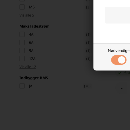
M5
(3)
Vis alle 5
Maks ladestrøm
4A
(1)
6A
(1)
NPP Pow
Nødvendige
9A
(1)
med Blue
12A
(1)
4.199,
Vis alle 12
På l
Indbygget BMS
Ja
(20)
-