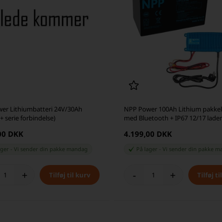
er Lithiumbatteri 24V/30Ah
NPP Power 100Ah Lithium pakke
 + serie forbindelse)
med Bluetooth + IP67 12/17 lader
00 DKK
4.199,00 DKK
ager
-
Vi sender din pakke
mandag
På lager
-
Vi sender din pakke
m
+
-
+