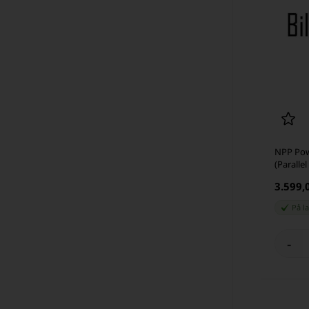
NPP Pow
(Parallel
3.599,
På l
-