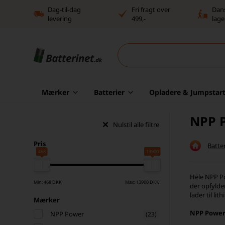
Dag-til-dag
Fri fragt over
Dan
levering
499,-
lage
Mærker
Batterier
Opladere & Jumpstart
NPP P
Nulstil alle filtre
Pris
Batter
468
13900
Hele NPP Pow
Min: 468 DKK
Max: 13900 DKK
der opfylde
lader til li
Mærker
NPP Power 
NPP Power
(23)