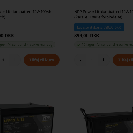
er Lithiumbatteri 12V/100Ah
NPP Power Lithiumbatteri 12V/1
th)
(Parallel + serie forbindelse)
Laveste stykpris: 799,00 DKK
00 DKK
899,00 DKK
ager
-
Vi sender din pakke
mandag
På lager
-
Vi sender din pakke
m
+
-
+