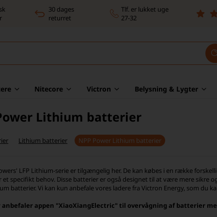
sk
30 dages
Tlf. er lukket uge
r
returret
27-32
ere
Nitecore
Victron
Belysning & Lygter
ower Lithium batterier
ier
Lithium batterier
NPP Power Lithium batterier
ers' LFP Lithium-serie er tilgængelig her. De kan købes i en række forskellige
r et specifikt behov. Disse batterier er også designet til at være mere sikr
thium batterier. Vi kan kun anbefale vores ladere fra Victron Energy, som du k
anbefaler appen "XiaoXiangElectric" til overvågning af batterier m