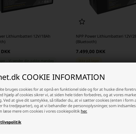
er Lithiumbatteri 12V/18Ah
NPP Power Lithiumbatteri 12V/2
th)
(Bluetooth)
0 DKK
7.499,00 DKK
ager
-
Vi sender din pakke
mandag
Ikke på lager
inet.dk COOKIE INFORMATION
+
-
+
te bruges cookies for at opnå en funktionel side og for at huske dine foret
Ved hjælp af cookies sikrer vi, at siden hele tiden forbedres, og at vores mark
g. Ved at give dit samtykke, så tillader du, at vi sætter cookies (enten i form 
er fra tredjeparter), og at vi behandler de personoplysninger, som indsamles
n læse mere om cookies i vores cookiepolitik
her.
tlivspolitik