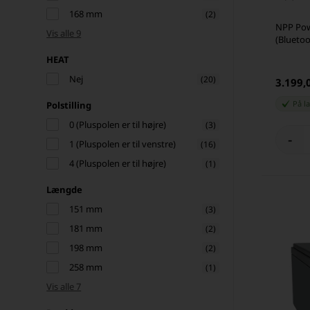
168 mm
(2)
NPP Pow
Vis alle 9
(Bluetoo
HEAT
Nej
(20)
3.199,
På l
Polstilling
0 (Pluspolen er til højre)
(3)
-
1 (Pluspolen er til venstre)
(16)
4 (Pluspolen er til højre)
(1)
Længde
151 mm
(3)
181 mm
(2)
198 mm
(2)
258 mm
(1)
Vis alle 7