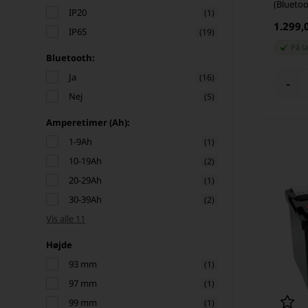
(Bluetoo
IP20
(1)
1.299,
IP65
(19)
På l
Bluetooth:
Ja
(16)
-
Nej
(5)
Amperetimer (Ah):
1-9Ah
(1)
10-19Ah
(2)
20-29Ah
(1)
30-39Ah
(2)
Vis alle 11
Højde
93 mm
(1)
97 mm
(1)
99 mm
(1)