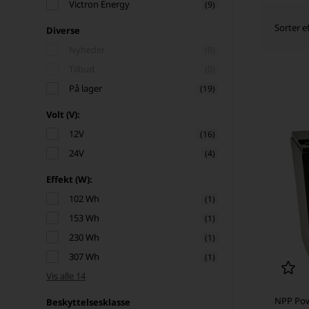
Victron Energy
(9)
Sorter ef
Diverse
Nyheder
(0)
Tilbud
(0)
På lager
(19)
Volt (V):
12V
(16)
24V
(4)
Effekt (W):
102 Wh
(1)
153 Wh
(1)
230 Wh
(1)
307 Wh
(1)
Vis alle 14
NPP Pow
Beskyttelsesklasse