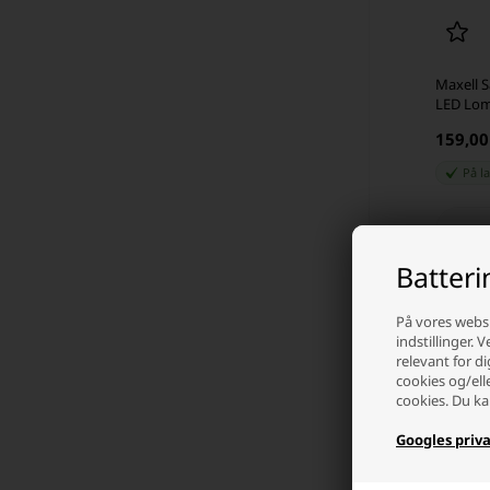
Maxell S
LED Lo
159,0
På l
-
Batter
På vores websi
indstillinger. 
relevant for di
cookies og/ell
cookies. Du ka
Googles priva