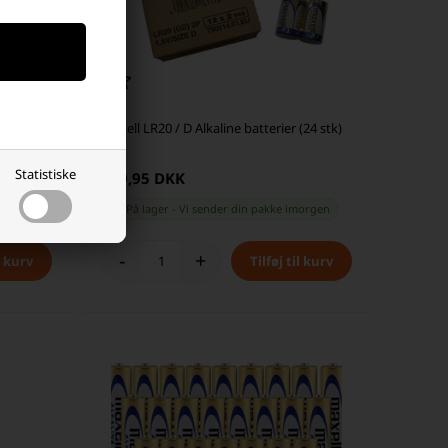
(24 stk)
Maxell LR20 / D Alkaline batterier (24 stk)
Statistiske
249,95 DKK
orgen
På lager
-
Vi sender din pakke
imorgen
-
+