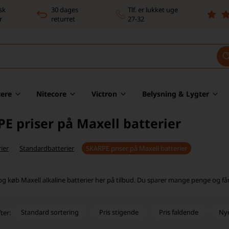
sk
30 dages
Tlf. er lukket uge
r
returret
27-32
ere
Nitecore
Victron
Belysning & Lygter
E priser på Maxell batterier
ier
Standardbatterier
SKARPE priser på Maxell batterier
og køb Maxell alkaline batterier her på tilbud. Du sparer mange penge og får 
Standard sortering
Pris stigende
Pris faldende
Ny
ter: