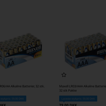
R06/AA Alkaline Batterier, 32 stk.
Maxell LR03/AAA Alkaline Batterier
32 stk Pakke
 stykpris: 59,00 DKK
Laveste stykpris: 59,00 DKK
 DKK
79,00 DKK