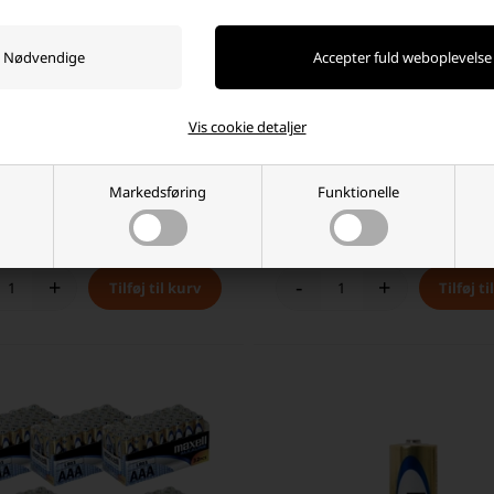
Vis cookie detaljer
R06/AA Alkaline Batterier, 256 stk.
Maxell LR14 / C Alkaline batterier 
Markedsføring
Funktionelle
0 DKK
199,00 DKK
ager
-
Vi sender din pakke
imorgen
På lager
-
Vi sender din pakke
im
+
-
+