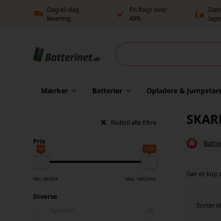
Dag-til-dag
Fri fragt over
Dan
levering
499,-
lage
Mærker
Batterier
Opladere & Jumpstart
SKARP
Nulstil alle filtre
Pris
Batter
58
1400
Gør et kup 
Min: 58 DKK
Max: 1400 DKK
Diverse
Sorter ef
Nyheder
(0)