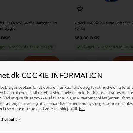
æt LR03/AAA 64 stk. Batterier + 9
Maxell LR6/AA Alkaline Batterier, 
mmelygte
Pakke
0 DKK
369,00 DKK
ager
-
Vi sender din pakke
imorgen
På lager
-
Vi sender din pakke
im
+
-
+
inet.dk COOKIE INFORMATION
te bruges cookies for at opnå en funktionel side og for at huske dine foret
Ved hjælp af cookies sikrer vi, at siden hele tiden forbedres, og at vores mark
g. Ved at give dit samtykke, så tillader du, at vi sætter cookies (enten i form 
er fra tredjeparter), og at vi behandler de personoplysninger, som indsamles
n læse mere om cookies i vores cookiepolitik
her.
tlivspolitik