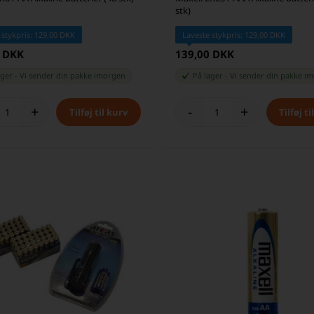
stk)
 stykpris: 129,00 DKK
Laveste stykpris: 129,00 DKK
0 DKK
139,00 DKK
ager
-
Vi sender din pakke
imorgen
På lager
-
Vi sender din pakke
im
+
-
+