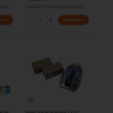
orgen
På lager
-
Vi sender din pakke
imorgen
-
+
er (48
Maxell LR06/AA 64 Batterier + 9 LED