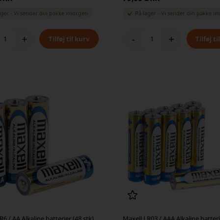
ager
-
Vi sender din pakke
imorgen
På lager
-
Vi sender din pakke
im
+
-
+
R6 / AA Alkaline batterier (48 stk)
Maxell LR03 / AAA Alkaline batteri