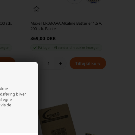
200 stk.
Maxell LR03/AAA Alkaline Batterier 1,5 V,
200 stk. Pakke
369,00 DKK
orgen
På lager
-
Vi sender din pakke
imorgen
-
+
rukne
edsføring bliver
af egne
 via de