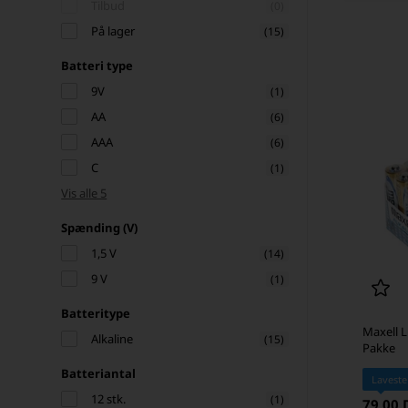
Tilbud
(0)
På lager
(15)
Batteri type
9V
(1)
AA
(6)
AAA
(6)
C
(1)
Vis alle 5
Spænding (V)
1,5 V
(14)
9 V
(1)
Batteritype
Maxell L
Alkaline
(15)
Pakke
Batteriantal
Laveste
12 stk.
(1)
79,00