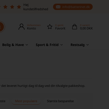
Høj
info@batterinet.dk
kundetilfredshed
Velkommen
0
gemt
0
vare(r)
Konto
Favorit
0,00 DKK
Bolig & Have
Sport & Fritid
Restsalg
det leveret hurtigt dag til dag ved din tilvalgte pakkeshop.
este
Mest populære
Største besparelse