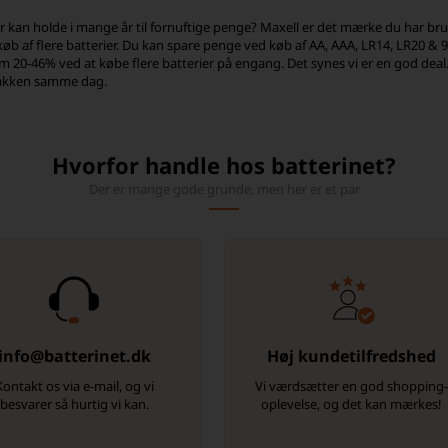
er kan holde i mange år til fornuftige penge? Maxell er det mærke du har brug
øb af flere batterier. Du kan spare penge ved køb af AA, AAA, LR14, LR20 & 
m 20-46% ved at købe flere batterier på engang. Det synes vi er en god deal
pakken samme dag.
Hvorfor handle hos batterinet?
Der er mange gode grunde, men her er et par
info@batterinet.dk
Høj kundetilfredshed
Kontakt os via e-mail, og vi
Vi værdsætter en god shopping
besvarer så hurtig vi kan.
oplevelse, og det kan mærkes!