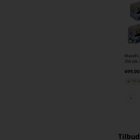
Maxell L
256 stk.
499,0
På l
-
Tilbud