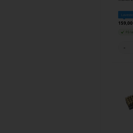
Laveste
159,0
På l
-