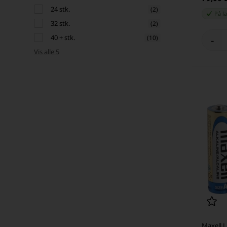
24 stk.
(2)
På l
32 stk.
(2)
40 + stk.
(10)
-
Vis alle 5
Maxell L