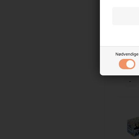
Maxell L
Pakke
Nødvendige
499,0
På l
-