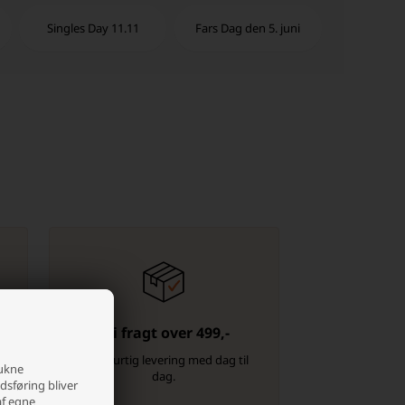
Singles Day 11.11
Fars Dag den 5. juni
Fri fragt over 499,-
-
Altid hurtig levering med dag til
rukne
dag.
edsføring bliver
af egne