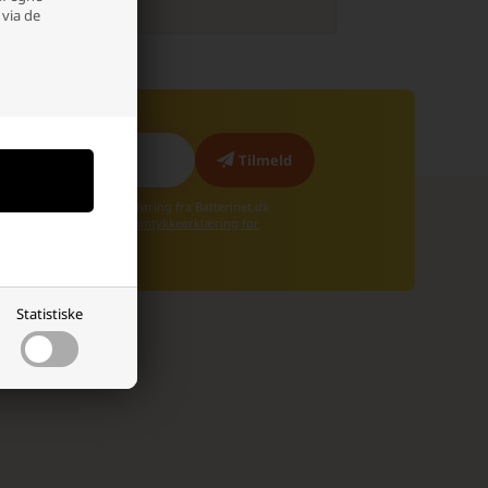
 via de
g skræddersyet markedsføring fra Batterinet.dk
 igen.
Læs mere i vores samtykkeerklæring for
Statistiske