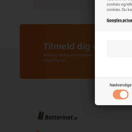
cookies og/ell
cookies. Du ka
Googles priva
Tilmeld dig vores ny
Modtag eksklusive nyheder, unikke rabatkoder, insp
tilbud fra os!
Nødvendige