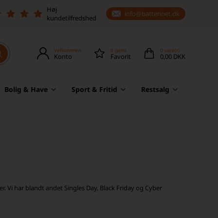
Høj
info@batterinet.dk
kundetilfredshed
Velkommen
0
gemt
0
vare(r)
Konto
Favorit
0,00 DKK
Bolig & Have
Sport & Fritid
Restsalg
. Vi har blandt andet Singles Day, Black Friday og Cyber