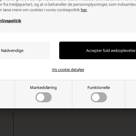
er fra tredjeparter), og at vi behandler de personoplysninger, som indsamles
n læse mere om cookies i vores cookiepolitik
her.
tlivspolitik
hedsbrev!
iration og de vildeste
Ja tak, jeg ønsker at modtage nyhedsbreve o
via e-mail. Jeg kan til enhver tid afmelde mig
elektronisk post
Vis cookie detaljer
Markedsføring
Funktionelle