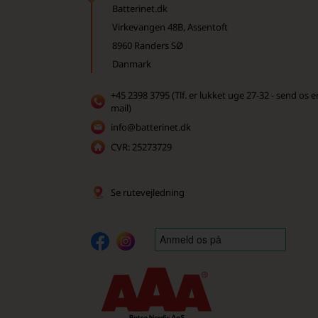
Batterinet.dk
Virkevangen 48B, Assentoft
8960 Randers SØ
Danmark
+45 2398 3795 (Tlf. er lukket uge 27-32 - send os e
mail)
info@batterinet.dk
CVR: 25273729
Se rutevejledning