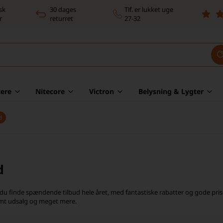
sk
30 dages
Tlf. er lukket uge
r
returret
27-32
ere
Nitecore
Victron
Belysning & Lygter
d
d
du finde spændende tilbud hele året, med fantastiske rabatter og gode priser
t udsalg og meget mere.