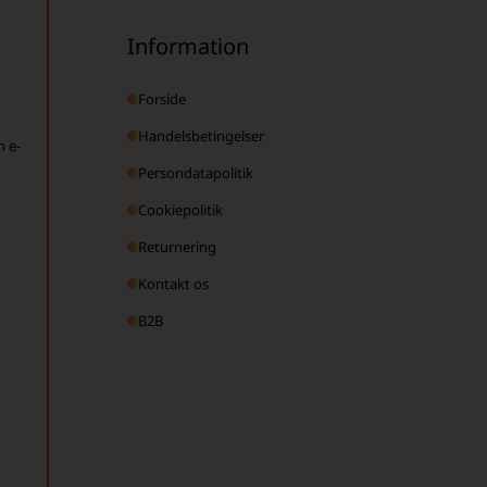
Information
Forside
Handelsbetingelser
n e-
Persondatapolitik
Cookiepolitik
Returnering
Kontakt os
B2B