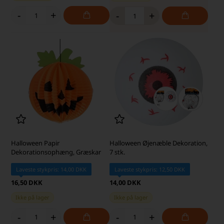
-
+
-
+
Halloween Papir
Halloween Øjenæble Dekoration,
Dekorationsophæng, Græskar
7 stk.
Laveste stykpris: 14,00 DKK
Laveste stykpris: 12,50 DKK
16,50 DKK
14,00 DKK
Ikke på lager
Ikke på lager
-
+
-
+