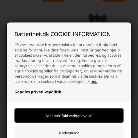
Batterinet.dk COOKIE INFORMATION
På vores website bruges cookies for at opnå en funktionel
side og for at huske dine foretrukne indstillinger. Ved hjælp
af cookies sikrer vi, at siden hele tiden forbedres, og at vores
markedsføring bliver relevant for dig. Ved at give dit
samtykke, så tillader du, at vi sætter cookies (enten i form af
egne cookies og/eller fra tredjeparter), og at vi behandler de
Halloween Papir
Halloween Rekvisitter i Plastik
personoplysninger, som indsamles via de cookies. Du kan
Dekorationsophæng, Flagermus
115 cm, Økse
læse mere om cookies i vores cookiepolitik
her.
Laveste stykpris: 14,00 DKK
Laveste stykpris: 25,00 DKK
Googles privatlivspolitik
16,50 DKK
26,50 DKK
Ikke på lager
Ikke på lager
-
+
-
+