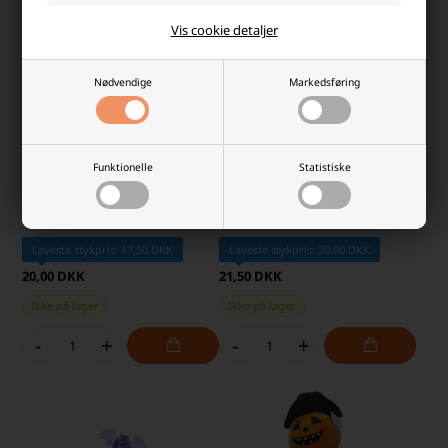
Vis cookie detaljer
Nødvendige
Markedsføring
Funktionelle
Statistiske
Halloween Folieballoner Sæt
Halloween Folieballon "Happy
med 3 stk. Flagermus
Halloween" H: 40 cm,
Sort/Orange
Laveste stykpris: 17,50 DKK
Laveste stykpris: 20,00 DKK
20,00 DKK
21,50 DKK
Ikke på lager
Ikke på lager
-
+
-
+