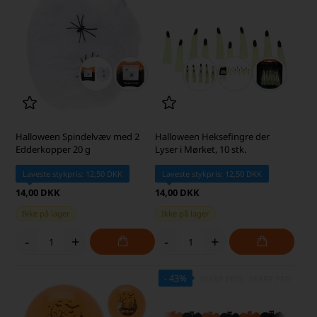
Halloween Spindelvæv med 2
Halloween Heksefingre der
Edderkopper 20 g
Lyser i Mørket, 10 stk.
Laveste stykpris: 12,50 DKK
Laveste stykpris: 12,50 DKK
14,00 DKK
14,00 DKK
Ikke på lager
Ikke på lager
-
+
-
+
- 43%