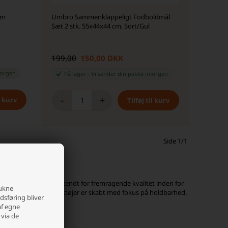
cm
Umbro Sammenklappeligt Fodboldmål
Sæt 2 stk. 55x44x44 cm, Sort/Gul
199,00
150,00 DKK
orgen
På lager
-
Vi sender din pakke
imorgen
-
+
Side 1/1
. Mærket er særligt kendt for fremragende kvalitet inden for
rukne
ro-mål og træningsværktøjer er skabt med fokus på holdbarhed,
edsføring bliver
af egne
 via de