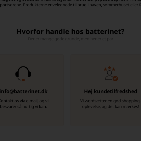
 sportsgrene. Produkterne er velegnede til brug i haven, sommerhuset eller f
Hvorfor handle hos batterinet?
Der er mange gode grunde, men her er et par
info@batterinet.dk
Høj kundetilfredshed
Kontakt os via e-mail, og vi
Vi værdsætter en god shopping
besvarer så hurtig vi kan.
oplevelse, og det kan mærkes!