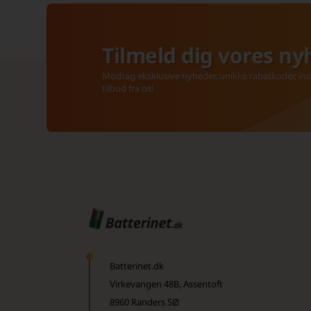
Tilmeld dig vores ny
Modtag eksklusive nyheder, unikke rabatkoder, insp
tilbud fra os!
Batterinet.dk
Virkevangen 48B, Assentoft
8960 Randers SØ