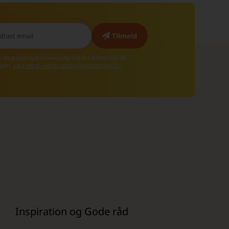
g skræddersyet markedsføring fra Batterinet.dk
 igen.
Læs mere i vores samtykkeerklæring for
Inspiration og Gode råd