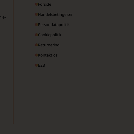
Forside
Handelsbetingelser
n e-
Persondatapolitik
Cookiepolitik
Returnering
Kontakt os
B2B