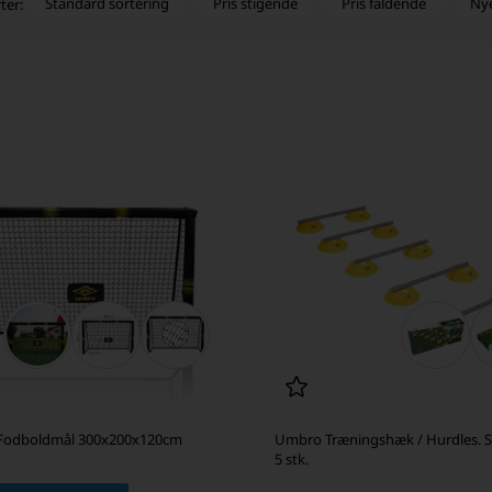
Standard sortering
Pris stigende
Pris faldende
Ny
ter:
Fodboldmål 300x200x120cm
Umbro Træningshæk / Hurdles. 
5 stk.