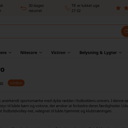
sk
30 dages
Tlf. er lukket uge
r
returret
27-32
ere
Nitecore
Victron
Belysning & Lygter
o
er
Umbro
 anerkendt sportsmærke med dybe rødder i fodboldens univers. I denne se
tyr til både børn og voksne, der ønsker at forbedre deres færdigheder. Udv
t fodboldvolley-net, velegnet til både hjemmet og klubtræningen.