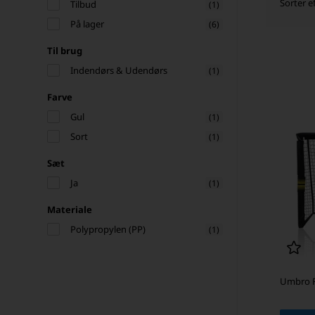
Sorter ef
Tilbud
(1)
På lager
(6)
Til brug
Indendørs & Udendørs
(1)
Farve
Gul
(1)
Sort
(1)
Sæt
Ja
(1)
Materiale
Polypropylen (PP)
(1)
Umbro 