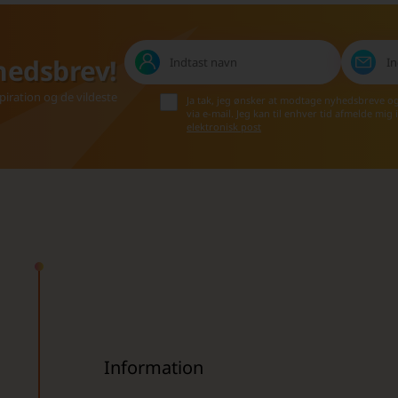
hedsbrev!
iration og de vildeste
Ja tak, jeg ønsker at modtage nyhedsbreve o
via e-mail. Jeg kan til enhver tid afmelde mig
elektronisk post
Information