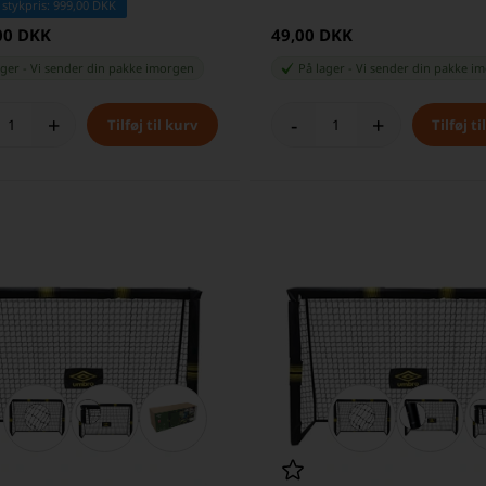
 stykpris: 999,00 DKK
00 DKK
49,00 DKK
ager
-
Vi sender din pakke
imorgen
På lager
-
Vi sender din pakke
im
+
-
+