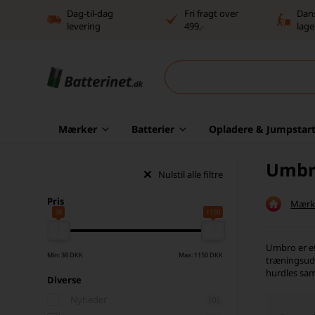
Dag-til-dag
Fri fragt over
Dan
levering
499,-
lage
Mærker
Batterier
Opladere & Jumpstart
Umbr
Nulstil alle filtre
Pris
Mærk
38
1150
Umbro er et
Min: 38 DKK
Max: 1150 DKK
træningsuds
hurdles sam
Diverse
Nyheder
(0)