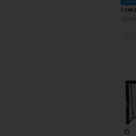
Laveste
1.149,
På l
-