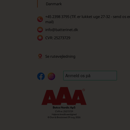
Danmark
+45 2398 3795 (Tlf. er lukket uge 27-32 - send os e
mail)
info@batterinet.dk
CVR: 25273729
Se rutevejledning