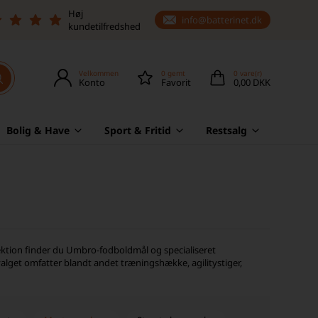
Høj
info@batterinet.dk
kundetilfredshed
Velkommen
0
gemt
0
vare(r)
Konto
Favorit
0,00 DKK
Bolig & Have
Sport & Fritid
Restsalg
ktion finder du Umbro-fodboldmål og specialiseret
alget omfatter blandt andet træningshække, agilitystiger,