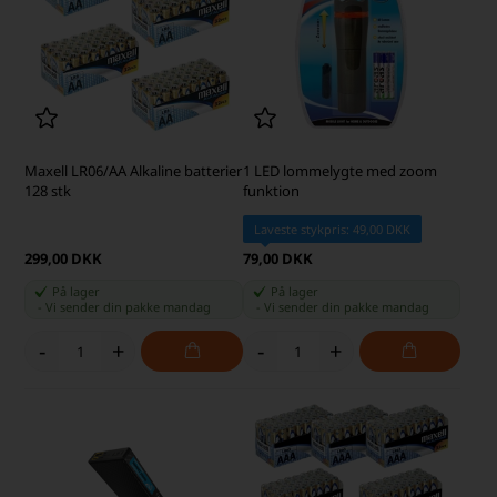
Maxell LR06/AA Alkaline batterier
1 LED lommelygte med zoom
128 stk
funktion
Laveste stykpris: 49,00 DKK
299,00 DKK
79,00 DKK
På lager
På lager
-
Vi sender din pakke
mandag
-
Vi sender din pakke
mandag
-
+
-
+