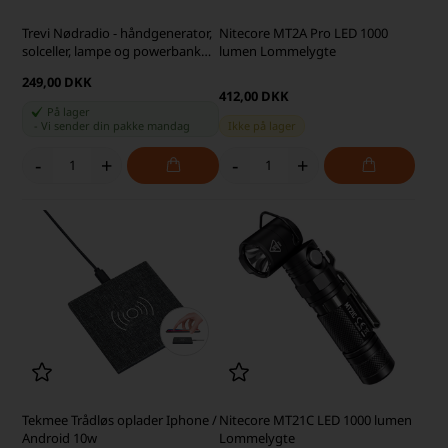
Trevi Nødradio - håndgenerator,
Nitecore MT2A Pro LED 1000
solceller, lampe og powerbank
lumen Lommelygte
500 mAh, grå
249,00 DKK
412,00 DKK
På lager
-
Vi sender din pakke
mandag
Ikke på lager
-
+
-
+
Tekmee Trådløs oplader Iphone /
Nitecore MT21C LED 1000 lumen
Android 10w
Lommelygte