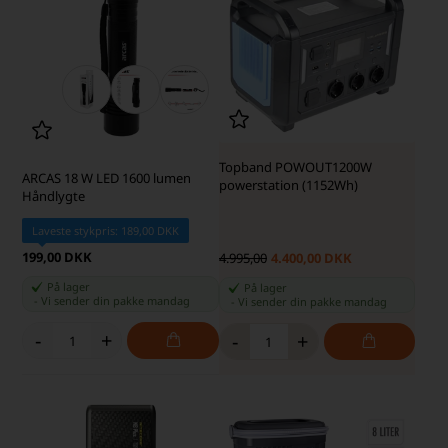
Topband POWOUT1200W
ARCAS 18 W LED 1600 lumen
powerstation (1152Wh)
Håndlygte
Laveste stykpris: 189,00 DKK
199,00 DKK
4.995,00
4.400,00 DKK
På lager
På lager
-
Vi sender din pakke
mandag
-
Vi sender din pakke
mandag
-
+
-
+