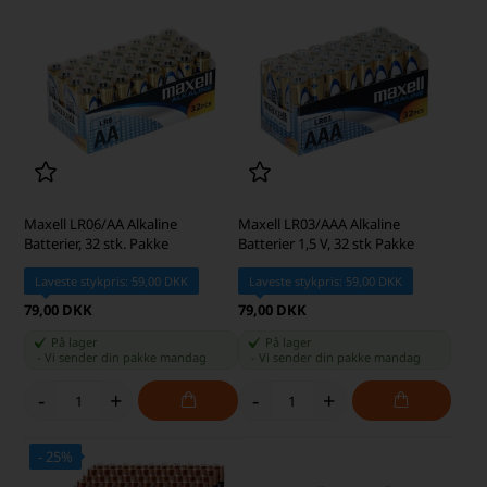
Maxell LR06/AA Alkaline
Maxell LR03/AAA Alkaline
Batterier, 32 stk. Pakke
Batterier 1,5 V, 32 stk Pakke
Laveste stykpris: 59,00 DKK
Laveste stykpris: 59,00 DKK
79,00 DKK
79,00 DKK
På lager
På lager
-
Vi sender din pakke
mandag
-
Vi sender din pakke
mandag
-
+
-
+
- 25%
SKARP PRIS · SKARP PRIS