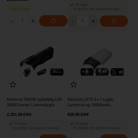
På lager
Ikke på lager
-
Vi sender din pakke
mandag
-
+
-
+
Nitecore TM20K opladelig LED
Nitecore LR70 3-i-1 Lygte,
20000 lumen Lommelygte
Lanterne og 10000mAh
Powerbank - Hvid
2.251,00 DKK
629,00 DKK
På lager
På lager
-
Vi sender din pakke
mandag
-
Vi sender din pakke
mandag