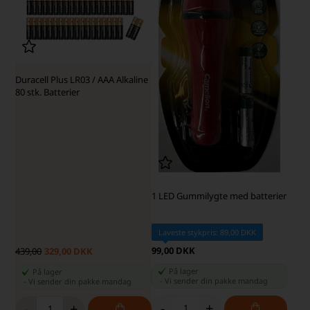
Duracell Plus LR03 / AAA Alkaline
80 stk. Batterier
1 LED Gummilygte med batterier
Laveste stykpris: 89,00 DKK
99,00 DKK
439,00
329,00 DKK
På lager
På lager
-
Vi sender din pakke
mandag
-
Vi sender din pakke
mandag
-
+
-
+