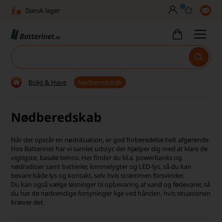
0
Dansk lager
30 dages returret
Tlf. er lukket uge 27-32
Høj kundetilfredshed
Bolig & Have
Nødberedskab
Dag-til-dag levering
Nødberedskab
Fri fragt over 499,-
Dansk lager
Når der opstår en nødsituation, er god forberedelse helt afgørende.
Hos Batterinet har vi samlet udstyr, der hjælper dig med at klare de
30 dages returret
vigtigste, basale behov. Her finder du bl.a. powerbanks og
nødradioer samt batterier, lommelygter og LED-lys, så du kan
bevare både lys og kontakt, selv hvis strømmen forsvinder.
Tlf. er lukket uge 27-32
Du kan også vælge løsninger til opbevaring af vand og fødevarer, så
du har de nødvendige forsyninger lige ved hånden, hvis situationen
Høj kundetilfredshed
kræver det.