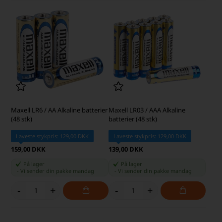
Maxell LR6 / AA Alkaline batterier
Maxell LR03 / AAA Alkaline
(48 stk)
batterier (48 stk)
Laveste stykpris: 129,00 DKK
Laveste stykpris: 129,00 DKK
159,00 DKK
139,00 DKK
På lager
På lager
-
Vi sender din pakke
mandag
-
Vi sender din pakke
mandag
-
+
-
+