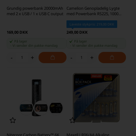
Grundig powerbank 20000mAh
Camelion Genopladelig Lygte
med 2 x USB / 1 x USB C output
med Powerbank RS225, 1000
Lumen
Laveste stykpris: 219,00 DKK
169,00 DKK
249,00 DKK
På lager
På lager
-
Vi sender din pakke
mandag
-
Vi sender din pakke
mandag
-
+
-
+
Nitecore Carbon Battery™ 6K
Maxell LR06/AA Alkaline