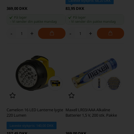
Laveste stykpris: 68,20 DKK
369,00 DKK
83,95 DKK
På lager
På lager
-
Vi sender din pakke
mandag
-
Vi sender din pakke
mandag
-
+
-
+
Camelion 16 LED Lanterne lygte
Maxell LR03/AAA Alkaline
220 Lumen
Batterier 1,5 V, 200 stk. Pakke
Laveste stykpris: 140,00 DKK
157,45 DKK
369,00 DKK