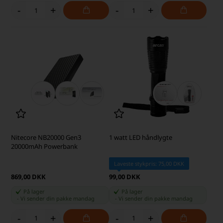
-
+
-
+
Nitecore NB20000 Gen3
1 watt LED håndlygte
20000mAh Powerbank
Laveste stykpris: 75,00 DKK
869,00 DKK
99,00 DKK
På lager
På lager
-
Vi sender din pakke
mandag
-
Vi sender din pakke
mandag
-
+
-
+