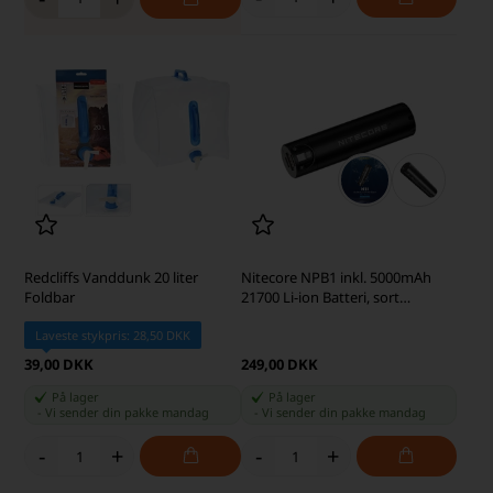
Redcliffs Vanddunk 20 liter
Nitecore NPB1 inkl. 5000mAh
Foldbar
21700 Li-ion Batteri, sort
Powerbank
Laveste stykpris: 28,50 DKK
39,00 DKK
249,00 DKK
På lager
På lager
-
Vi sender din pakke
mandag
-
Vi sender din pakke
mandag
-
+
-
+