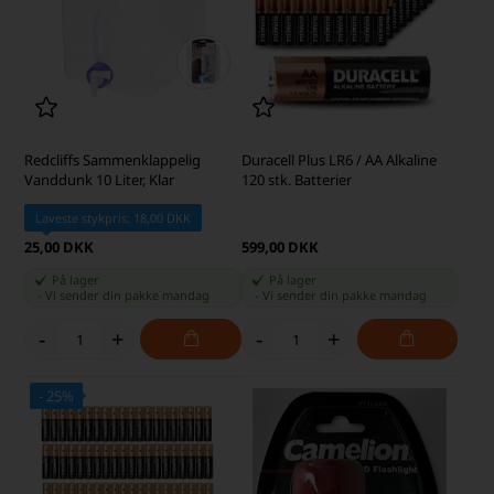
Redcliffs Sammenklappelig
Duracell Plus LR6 / AA Alkaline
Vanddunk 10 Liter, Klar
120 stk. Batterier
Laveste stykpris: 18,00 DKK
25,00 DKK
599,00 DKK
På lager
På lager
-
Vi sender din pakke
mandag
-
Vi sender din pakke
mandag
-
+
-
+
- 25%
SKARP PRIS · SKARP PRIS