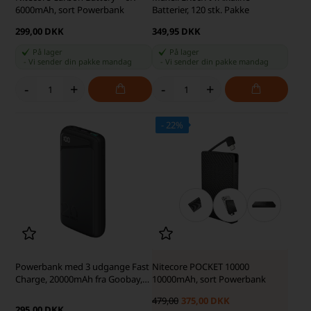
6000mAh, sort Powerbank
Batterier, 120 stk. Pakke
299,00 DKK
349,95 DKK
På lager
På lager
-
Vi sender din pakke
mandag
-
Vi sender din pakke
mandag
-
+
-
+
- 22%
SKARP PRIS · SKARP PRIS
Powerbank med 3 udgange Fast
Nitecore POCKET 10000
Charge, 20000mAh fra Goobay,
10000mAh, sort Powerbank
sort
479,00
375,00 DKK
295,00 DKK