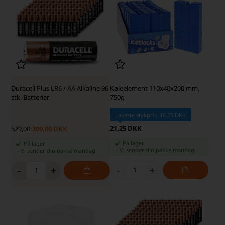
Duracell Plus LR6 / AA Alkaline 96
Køleelement 110x40x200 mm,
stk. Batterier
750g
Laveste stykpris: 16,25 DKK
21,25 DKK
529,00
399,00 DKK
På lager
På lager
-
Vi sender din pakke
mandag
-
Vi sender din pakke
mandag
-
+
-
+