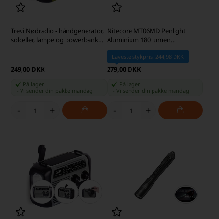
Trevi Nødradio - håndgenerator,
Nitecore MT06MD Penlight
solceller, lampe og powerbank
Aluminium 180 lumen
500 mAh, grøn
Lommelygte
Laveste stykpris: 244,98 DKK
249,00 DKK
279,00 DKK
På lager
På lager
-
Vi sender din pakke
mandag
-
Vi sender din pakke
mandag
-
+
-
+