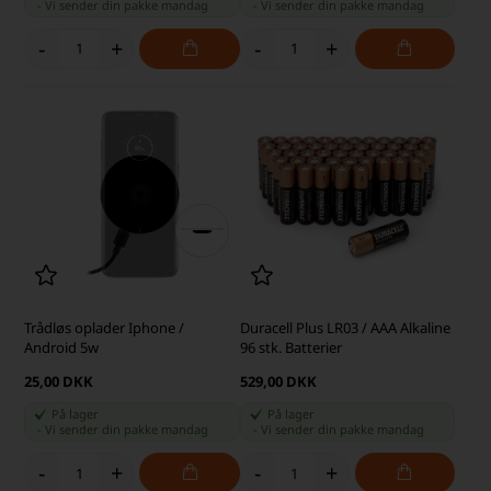
-
Vi sender din pakke
mandag
-
Vi sender din pakke
mandag
-
+
-
+
Trådløs oplader Iphone /
Duracell Plus LR03 / AAA Alkaline
Android 5w
96 stk. Batterier
25,00 DKK
529,00 DKK
På lager
På lager
-
Vi sender din pakke
mandag
-
Vi sender din pakke
mandag
-
+
-
+