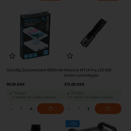
Grundig Qi powerbank 8000mAh
Nitecore MT1A Pro LED 800
lumen Lommelygte
99,00 DKK
375,00 DKK
På lager
På lager
-
Vi sender din pakke
mandag
-
Vi sender din pakke
mandag
-
+
-
+
- 12%
SKARP PRIS · SKARP PRIS