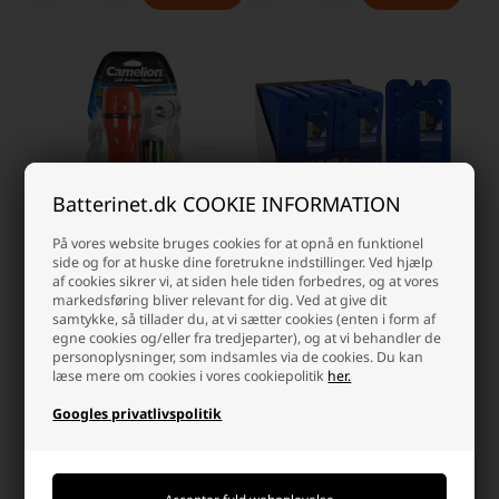
Batterinet.dk COOKIE INFORMATION
På vores website bruges cookies for at opnå en funktionel
side og for at huske dine foretrukne indstillinger. Ved hjælp
1 LED Gummilygte med batterier
Køleelement (400g)
af cookies sikrer vi, at siden hele tiden forbedres, og at vores
markedsføring bliver relevant for dig. Ved at give dit
samtykke, så tillader du, at vi sætter cookies (enten i form af
Laveste stykpris: 99,00 DKK
Laveste stykpris: 17,50 DKK
egne cookies og/eller fra tredjeparter), og at vi behandler de
personoplysninger, som indsamles via de cookies. Du kan
109,00 DKK
25,00 DKK
læse mere om cookies i vores cookiepolitik
her.
På lager
På lager
-
Vi sender din pakke
mandag
-
Vi sender din pakke
mandag
Googles privatlivspolitik
-
+
-
+