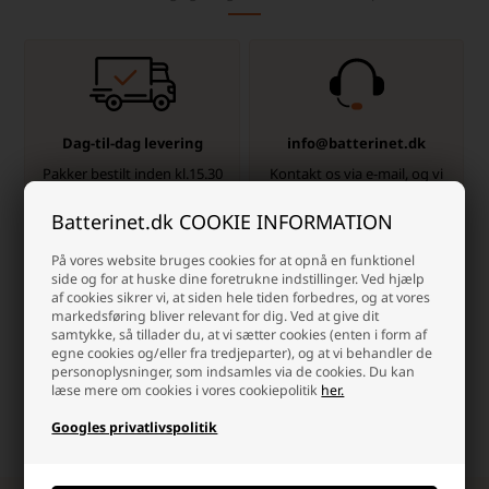
Dag-til-dag levering
info@batterinet.dk
Pakker bestilt inden kl.15.30
Kontakt os via e-mail, og vi
(man-tors), fredag kl.14.00
besvarer så hurtig vi kan.
sendes samme dag.
Batterinet.dk COOKIE INFORMATION
På vores website bruges cookies for at opnå en funktionel
side og for at huske dine foretrukne indstillinger. Ved hjælp
af cookies sikrer vi, at siden hele tiden forbedres, og at vores
markedsføring bliver relevant for dig. Ved at give dit
samtykke, så tillader du, at vi sætter cookies (enten i form af
Høj kundetilfredshed
Fri fragt over 499,-
egne cookies og/eller fra tredjeparter), og at vi behandler de
personoplysninger, som indsamles via de cookies. Du kan
Vi værdsætter en god
Altid hurtig levering med
læse mere om cookies i vores cookiepolitik
her.
shopping-oplevelse, og det
dag til dag.
kan mærkes!
Googles privatlivspolitik