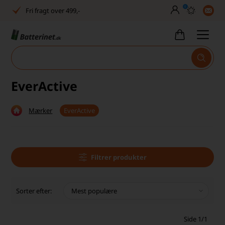
0
Fri fragt over 499,-
Dansk lager
30 dages returret
Tlf. er lukket uge 27-32
EverActive
Høj kundetilfredshed
Mærker
EverActive
Dag-til-dag levering
Fri fragt over 499,-
Dansk lager
Filtrer produkter
30 dages returret
Sorter efter:
Tlf. er lukket uge 27-32
Side 1/1
Høj kundetilfredshed