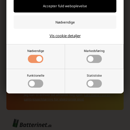
Tilmeld dig vores nyhedsbrev!
Modtag eksklusive nyheder, unikke rabatkoder,
inspiration og de vildeste tilbud fra os!
Vis cookie detaljer
Nødvendige
Markedsføring
Funktionelle
Statistiske
Ja tak, jeg ønsker at modtage nyhedsbreve og
skræddersyet markedsføring fra Batterinet.dk via e-mail.
Jeg kan til enhver tid afmelde mig igen.
Læs mere i vores
samtykkeerklæring for elektronisk post