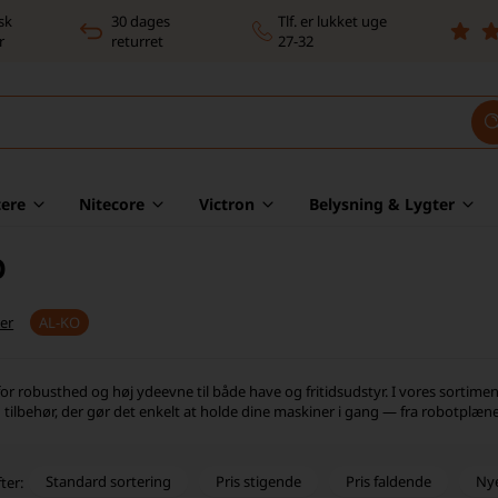
sk
30 dages
Tlf. er lukket uge
r
returret
27-32
ere
Nitecore
Victron
Belysning & Lygter
O
er
AL-KO
for robusthed og høj ydeevne til både have og fritidsudstyr. I vores sortim
g tilbehør, der gør det enkelt at holde dine maskiner i gang — fra robotplæ
Standard sortering
Pris stigende
Pris faldende
Ny
ter: