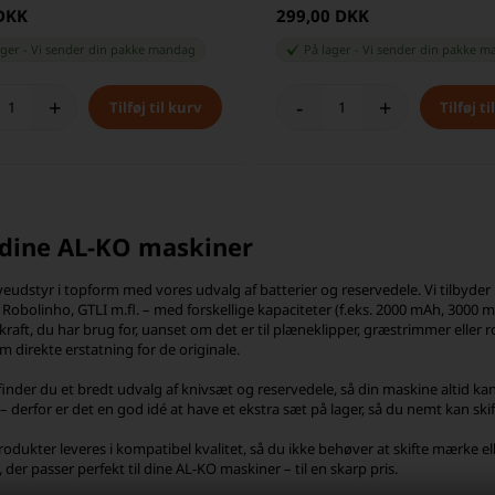
 DKK
299,00 DKK
ager
-
Vi sender din pakke
mandag
På lager
-
Vi sender din pakke
m
+
-
+
l dine AL-KO maskiner
veudstyr i topform med vores udvalg af batterier og reservedele. Vi tilbyder
 Robolinho, GTLI m.fl. – med forskellige kapaciteter (f.eks. 2000 mAh, 3000 m
 kraft, du har brug for, uanset om det er til plæneklipper, græstrimmer eller
m direkte erstatning for de originale.
inder du et bredt udvalg af knivsæt og reservedele, så din maskine altid kan 
derfor er det en god idé at have et ekstra sæt på lager, så du nemt kan skift
produkter leveres i kompatibel kvalitet, så du ikke behøver at skifte mærke 
 der passer perfekt til dine AL-KO maskiner – til en skarp pris.