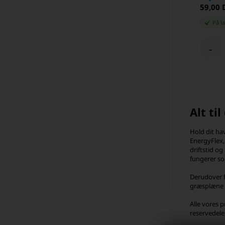
59,00
På l
-
Alt ti
Hold dit ha
EnergyFlex,
driftstid og
fungerer so
Derudover f
græsplæne – 
Alle vores 
reservedele,