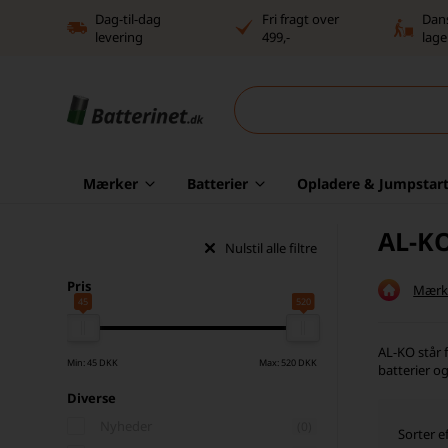
Dag-til-dag
Fri fragt over
Dan
levering
499,-
lage
Mærker
Batterier
Opladere & Jumpstart
AL-K
Nulstil alle filtre
Pris
Mærk
45
520
AL-KO står 
Min: 45 DKK
Max: 520 DKK
batterier o
Diverse
Nyheder
(0)
Sorter ef