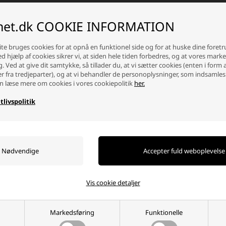
vælger du batteri til din AL-KO maskine
inet.dk COOKIE INFORMATION
e uoverskueligt at vælge batteri, men det er faktisk enkelt:
 modelnummeret på din AL-KO maskine (står ofte på et klistermærke eller i 
te bruges cookies for at opnå en funktionel side og for at huske dine foret
nlign kapaciteten (mAh) – jo højere kapacitet, desto længere driftstid får 
Ved hjælp af cookies sikrer vi, at siden hele tiden forbedres, og at vores mark
efter dit behov – bruger du maskinen ofte og i længere tid, kan et større ba
g. Ved at give dit samtykke, så tillader du, at vi sætter cookies (enten i form 
er fra tredjeparter), og at vi behandler de personoplysninger, som indsamles
l, er du altid velkommen til at kontakte vores kundeservice – vi hjælper dig ge
n læse mere om cookies i vores cookiepolitik
her.
e ved at vælge AL-KO hos os
tlivspolitik
variation: Vælg mellem forskellige kapaciteter og størrelser, så du finder det
amlet ét sted: Batterier, opladere, knive og reservedele – du behøver ikke led
p pris og kvalitet: Kompatible produkter, der giver samme pålidelighed som d
g levering og god service: Bestil inden kl. 15.30 (man–tor) eller kl. 14.00 (fr
tillede spørgsmål (FAQ)
Vis cookie detaljer
Markedsføring
Funktionelle
Hvorfor handle hos batterinet?