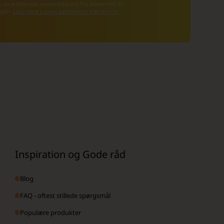
g skræddersyet markedsføring fra Batterinet.dk
 igen.
Læs mere i vores samtykkeerklæring for
Inspiration og Gode råd
Blog
FAQ - oftest stillede spørgsmål
Populære produkter