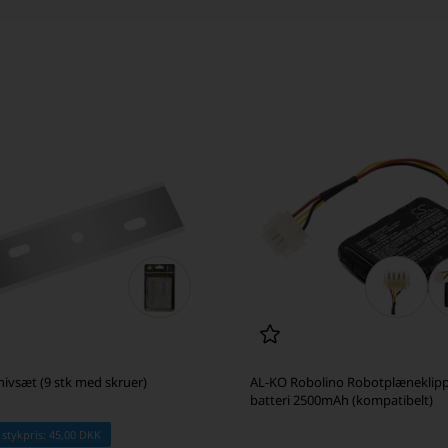
ivsæt (9 stk med skruer)
AL-KO Robolino Robotplæneklip
batteri 2500mAh (kompatibelt)
 stykpris: 45,00 DKK