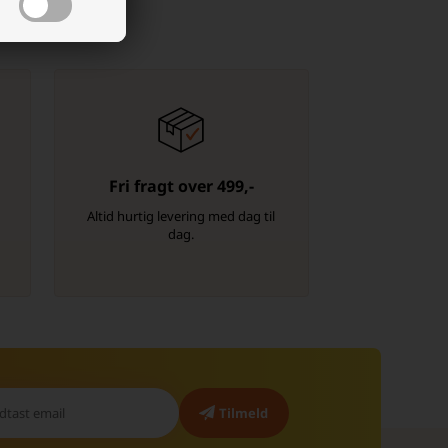
Fri fragt over 499,-
-
Altid hurtig levering med dag til
dag.