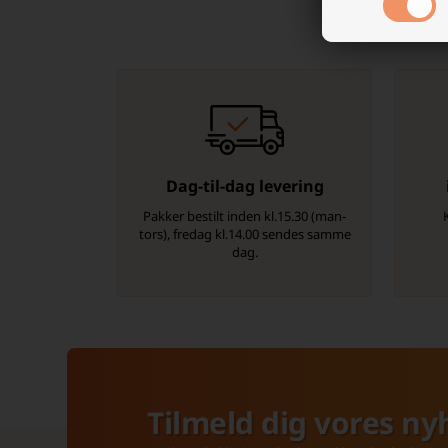
Dag-til-dag levering
Pakker bestilt inden kl.15.30 (man-
tors), fredag kl.14.00 sendes samme
dag.
Tilmeld dig vores ny