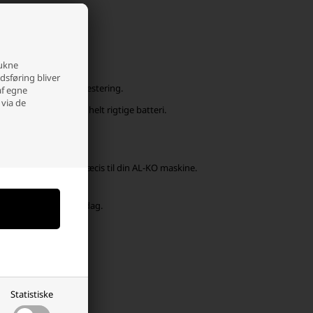
manualen).
rukne
du.
edsføring bliver
tteri være en god investering.
af egne
 via de
rne med at finde det helt rigtige batteri.
 batteri, der passer præcis til din AL-KO maskine.
e andre steder.
e originale.
e), så sender vi samme dag.
Statistiske