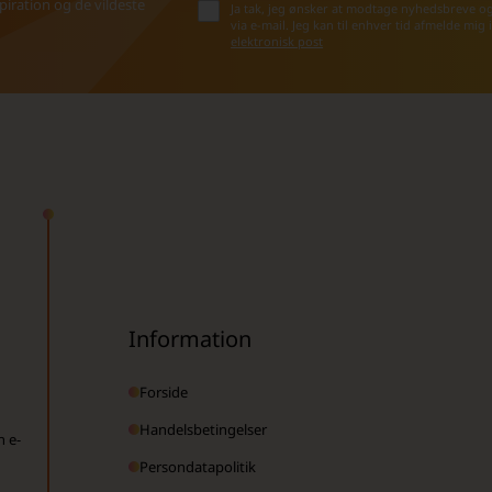
iration og de vildeste
Ja tak, jeg ønsker at modtage nyhedsbreve o
via e-mail. Jeg kan til enhver tid afmelde mig
elektronisk post
Information
Forside
Handelsbetingelser
n e-
Persondatapolitik