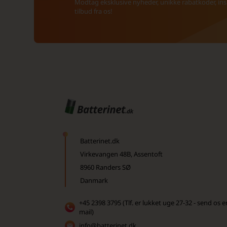
Modtag eksklusive nyheder, unikke rabatkoder, insp
tilbud fra os!
Batterinet.dk
Virkevangen 48B, Assentoft
8960 Randers SØ
Danmark
+45 2398 3795 (Tlf. er lukket uge 27-32 - send os e
mail)
info@batterinet.dk