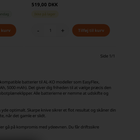
519,00 DKK
andag
Ikke på lager
-
+
Side 1/1
 kompatible batterier til AL-KO modeller som EasyFlex,
Ah, 5000 mAh). Det giver dig friheden til at vælge præcis den
 robotplæneklipper. Alle batterierne er nemme at udskifte og
yde optimalt. Skarpe knive sikrer et flot resultat og skåner din
e, når det gamle er slidt.
eller gå på kompromis med ydeevnen. Du får driftssikre