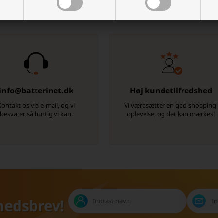
Der er mange gode grunde, men her er et par
info@batterinet.dk
Høj kundetilfredshed
Kontakt os via e-mail, og vi
Vi værdsætter en god shopping
besvarer så hurtig vi kan.
oplevelse, og det kan mærkes!
hedsbrev!