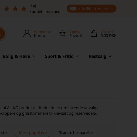
Høj
info@batterinet.dk
kundetilfredshed
Velkommen
0
gemt
0
vare(r)
Konto
Favorit
0,00 DKK
Bolig & Have
Sport & Fritid
Restsalg
ent af AL-KO produkter finder du et omfattende udvalg af
neklippere og græstrimmere til knivsæt og reservedele.
este
Mest populære
Største besparelse