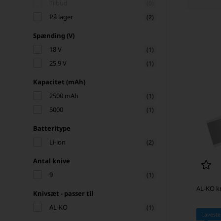
Tilbud
(0)
På lager
(2)
Spænding (V)
18 V
(1)
25,9 V
(1)
Kapacitet (mAh)
2500 mAh
(1)
5000
(1)
Batteritype
Li-ion
(2)
Antal knive
9
(1)
AL-KO kn
Knivsæt - passer til
AL-KO
(1)
Laveste