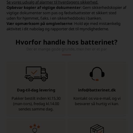
Se vores udvalg af alarmer til hverdagens sikkerhed.
Opbevar kopier af vigtige dokumenter
: Gem sikkerhedskopier af
vigtige dokumenter som pas og fødselsattester et sikkert sted
uden for hjemmet, f.eks. i en sikkerhedsboks i banken.
Vær opmærksom på omgivelserne
: Hold øje med mistænkelig
aktivitet i dit nabolag og rapporter det til myndighederne.
Hvorfor handle hos batterinet?
Der er mange gode grunde, men her er et par
Dag-til-dag levering
info@batterinet.dk
Pakker bestilt inden kl.15.30
Kontakt os via e-mail, og vi
(man-tors), fredag kl.14.00
besvarer så hurtig vi kan.
sendes samme dag.