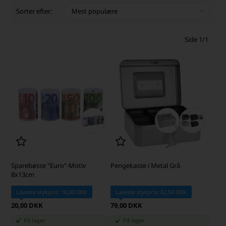
Sorter efter:
Side 1/1
Sparebøsse "Euro"-Motiv
Pengekasse i Metal Grå
8x13cm
Laveste stykpris: 16,00 DKK
Laveste stykpris: 62,50 DKK
20,00 DKK
79,00 DKK
På lager
På lager