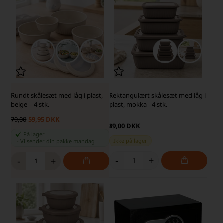
Rundt skålesæt med låg i plast,
Rektangulært skålesæt med låg i
beige – 4 stk.
plast, mokka - 4 stk.
79,00
59,95 DKK
89,00 DKK
På lager
Ikke på lager
-
Vi sender din pakke
mandag
-
+
-
+