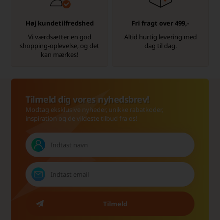
Høj kundetilfredshed
Fri fragt over 499,-
Vi værdsætter en god
Altid hurtig levering med
shopping-oplevelse, og det
dag til dag.
kan mærkes!
Tilmeld dig vores nyhedsbrev!
Modtag eksklusive nyheder, unikke rabatkoder,
inspiration og de vildeste tilbud fra os!