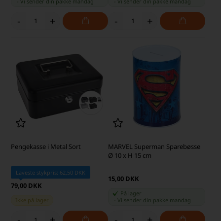
-
Vi sender din pakke
mandag
-
Vi sender din pakke
mandag
-
+
-
+
Pengekasse i Metal Sort
MARVEL Superman Sparebøsse
Ø 10 x H 15 cm
Laveste stykpris: 62,50 DKK
15,00 DKK
79,00 DKK
På lager
Ikke på lager
-
Vi sender din pakke
mandag
-
+
-
+