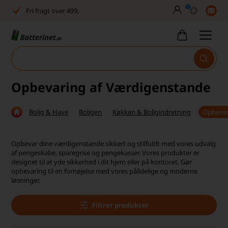
0
Fri fragt over 499,-
Dansk lager
30 dages returret
Tlf. er lukket uge 27-32
Opbevaring af Værdigenstande
Høj kundetilfredshed
Bolig & Have
Boligen
Køkken & Boligindretning
Opbevar
Dag-til-dag levering
Fri fragt over 499,-
Opbevar dine værdigenstande sikkert og stilfuldt med vores udvalg
af pengeskabe, sparegrise og pengekasser. Vores produkter er
Dansk lager
designet til at yde sikkerhed i dit hjem eller på kontoret. Gør
opbevaring til en fornøjelse med vores pålidelige og moderne
løsninger.
30 dages returret
Tlf. er lukket uge 27-32
Filtrer produkter
Høj kundetilfredshed