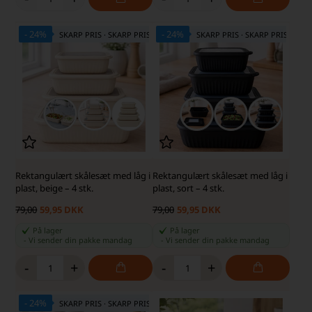
- 24%
- 24%
SKARP PRIS · SKARP PRIS
SKARP PRIS · SKARP PRIS
Rektangulært skålesæt med låg i
Rektangulært skålesæt med låg i
plast, beige – 4 stk.
plast, sort – 4 stk.
79,00
59,95 DKK
79,00
59,95 DKK
På lager
På lager
-
Vi sender din pakke
mandag
-
Vi sender din pakke
mandag
-
+
-
+
- 24%
SKARP PRIS · SKARP PRIS