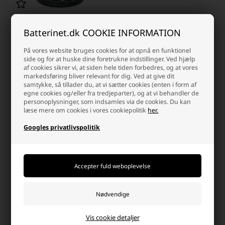
MARVEL Batman Sparebøsse Ø
Batterinet.dk COOKIE INFORMATION
10 x H 15 cm
På vores website bruges cookies for at opnå en funktionel
15,00 DKK
side og for at huske dine foretrukne indstillinger. Ved hjælp
af cookies sikrer vi, at siden hele tiden forbedres, og at vores
På lager
-
Vi sender din pakke
mandag
markedsføring bliver relevant for dig. Ved at give dit
samtykke, så tillader du, at vi sætter cookies (enten i form af
-
+
egne cookies og/eller fra tredjeparter), og at vi behandler de
personoplysninger, som indsamles via de cookies. Du kan
læse mere om cookies i vores cookiepolitik
her.
Side 1/1
Googles privatlivspolitik
Beskyttelse af dine værdier
I en verden fuld af uforudsigeligheder er det af afgørende
betydning at sikre dine mest værdifulde ejendele. Uanset om det
drejer sig om smykker, penge, arvestykker eller vigtige dokumenter
og kontanter, er korrekt opbevaring nøglen til at skabe ro i sindet
og beskytte dig mod uønskede situationer.
Vis cookie detaljer
Vælg den optimale opbevaringsløsning: