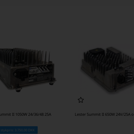
Summit II 1050W 24/36/48 25A
Lester Summit II 650W 24V/25A o
 stykpris: 3.750,00 DKK