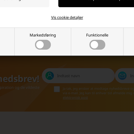
info@batterinet.dk
Høj kundetilfredshed
Kontakt os via e-mail, og vi
Vi værdsætter en god shopping
Vis cookie detaljer
besvarer så hurtig vi kan.
oplevelse, og det kan mærkes!
Markedsføring
Funktionelle
hedsbrev!
iration og de vildeste
Ja tak, jeg ønsker at modtage nyhedsbreve o
via e-mail. Jeg kan til enhver tid afmelde mig
elektronisk post