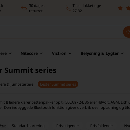
sk
30 dages
Tlf. er lukket uge
r
returret
27-32
ere
Nitecore
Victron
Belysning & Lygter
r Summit series
ere & Jumpstartere
Lester Summit series
t II ladere klarer batteripakker op til 500Ah - 24, 36 eller 48Volt. AGM, Lit
r. Den indbyggede Bluetooth funktion giver overblik over opladning og tilst
Standard sortering
Pris stigende
Pris faldende
Ny
ter: