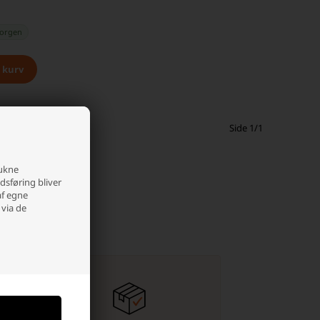
orgen
Side 1/1
rukne
edsføring bliver
af egne
 via de