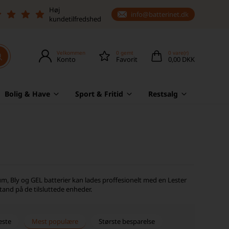
Høj
info@batterinet.dk
kundetilfredshed
Velkommen
0
gemt
0
vare(r)
Konto
Favorit
0,00 DKK
Bolig & Have
Sport & Fritid
Restsalg
hium, Bly og GEL batterier kan lades proffesionelt med en Lester
and på de tilsluttede enheder.
este
Mest populære
Største besparelse