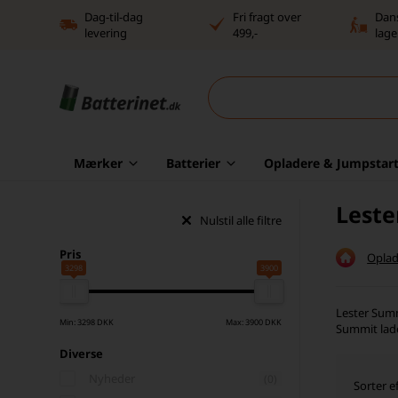
Dag-til-dag
Fri fragt over
Dan
levering
499,-
lage
Mærker
Batterier
Opladere & Jumpstart
Leste
Nulstil alle filtre
Pris
Oplad
3298
3900
Lester Summi
Min: 3298 DKK
Max: 3900 DKK
Summit lade
Diverse
Nyheder
(0)
Sorter ef