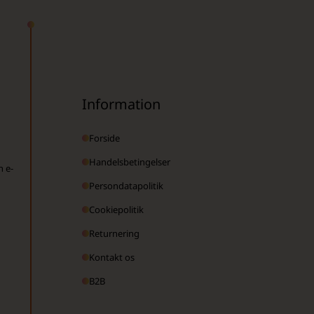
Information
Forside
Handelsbetingelser
n e-
Persondatapolitik
Cookiepolitik
Returnering
Kontakt os
B2B