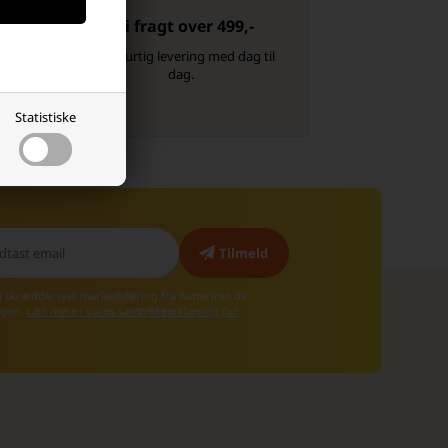
Fri fragt over 499,-
-
Altid hurtig levering med dag til
dag.
Statistiske
g skræddersyet markedsføring fra Batterinet.dk
 igen.
Læs mere i vores samtykkeerklæring for