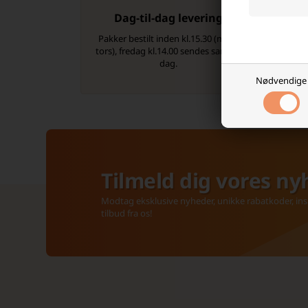
Dag-til-dag levering
Pakker bestilt inden kl.15.30 (man-
tors), fredag kl.14.00 sendes samme
dag.
Nødvendige
Tilmeld dig vores ny
Modtag eksklusive nyheder, unikke rabatkoder, insp
tilbud fra os!