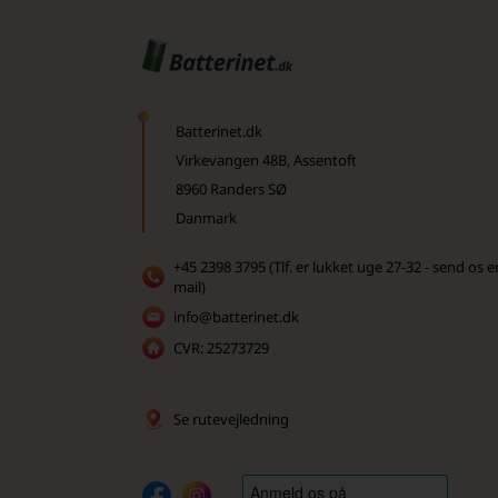
Batterinet.dk
Virkevangen 48B, Assentoft
8960 Randers SØ
Danmark
+45 2398 3795 (Tlf. er lukket uge 27-32 - send os e
mail)
info@batterinet.dk
CVR: 25273729
Se rutevejledning