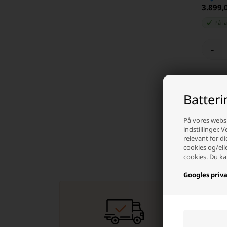
3.899,
På l
-
Batter
På vores websi
indstillinger. 
relevant for di
cookies og/ell
cookies. Du ka
Googles priva