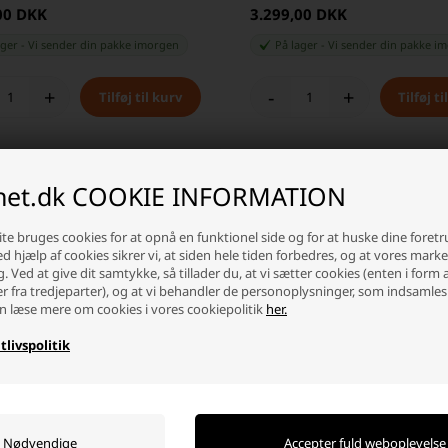
00 DKK
3.299,00 DKK
ager
-
Vi sender din pakke
imorgen
På lager
-
Vi sender din pakke
im
+
-
+
inet.dk COOKIE INFORMATION
te bruges cookies for at opnå en funktionel side og for at huske dine foret
Ved hjælp af cookies sikrer vi, at siden hele tiden forbedres, og at vores mark
g. Ved at give dit samtykke, så tillader du, at vi sætter cookies (enten i form 
Hvorfor handle hos batterinet?
er fra tredjeparter), og at vi behandler de personoplysninger, som indsamles
Der er mange gode grunde, men her er et par
n læse mere om cookies i vores cookiepolitik
her.
tlivspolitik