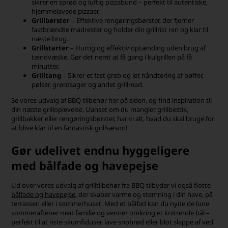
sikrer en sprød og luftig pizzabund – perfekt til autentiske,
hjemmelavede pizzaer.
Grillbørster
– Effektive rengøringsbørster, der fjerner
fastbrændte madrester og holder din grillrist ren og klar til
næste brug.
Grillstarter
– Hurtig og effektiv optænding uden brug af
tændvæske. Gør det nemt at få gang i kulgrillen på få
minutter.
Grilltang
– Sikrer et fast greb og let håndtering af bøffer,
pølser, grøntsager og andet grillmad.
Se vores udvalg af BBQ-tilbehør her på siden, og find inspiration til
din næste grilloplevelse. Uanset om du mangler grillbestik,
grillbakker eller rengøringsbørster, har vi alt, hvad du skal bruge for
at blive klar til en fantastisk grillsæson!
Gør udelivet endnu hyggeligere
med bålfade og havepejse
Ud over vores udvalg af grilltilbehør fra BBQ tilbyder vi også flotte
bålfade og havepejse
, der skaber varme og stemning i din have, på
terrassen eller i sommerhuset. Med et bålfad kan du nyde de lune
sommeraftener med familie og venner omkring et knitrende bål –
perfekt til at riste skumfiduser, lave snobrød eller blot slappe af ved