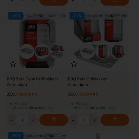
- 60%
- 62%
SKARP PRIS · SKARP PRIS
SKARP PRIS · SKARP PRIS
BBQ 5 stk Dybe Grillbakker i
BBQ 5 stk Grillbakker i
Aluminium
Aluminium
25,00
10,00 DKK
39,00
15,00 DKK
På lager
På lager
-
Vi sender din pakke
i dag
-
Vi sender din pakke
i dag
-
+
-
+
- 60%
SKARP PRIS · SKARP PRIS