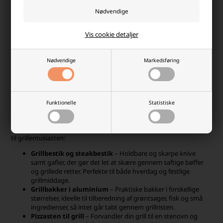
bredt udvalg af grilltilbehør fra BBQ, der hjælper dig med at få mest
muligt ud af din grill. Uanset om du er en passioneret grillmester
eller blot nyder hyggelige sommeraftener med familie og venner,
har vi det nødvendige grilltilbehør til dig.
Vis cookie detaljer
Uanset om du foretrækker kulgrill, gasgrill eller pizzaovn, er korrekt
tilbehør essentielt for en vellykket grilloplevelse – og vi har præcis
Nødvendige
Markedsføring
det, du har brug for. Du finder flotte grillbestik, der gør det nemt at
skære bøffen perfekt ud, praktiske grillbakker i aluminium i
forskellige størrelser og effektive grillbørster, der gør rengøringen
hurtigere og nemmere.
Funktionelle
Statistiske
Alt, hvad du skal bruge til grillen
Vores sortiment af BBQ-produkter dækker alle de vigtige redskaber
til grillentusiasten:
Grillbestik og steakbestik
– Holdbare og skarpe knive
samt gafler, der gør det let at skære gennem saftige bøffer
og grillede retter. Perfekte til både hverdag og festlige
grillmiddage.
Grillbakker i aluminium
– Praktiske bakker i forskellige
størrelser, ideelle til tilberedning af grøntsager, fisk og små
ingredienser, så intet går tabt gennem grillristen.
Pizzasten til grill
– Forvandler din grill til en stenovn og