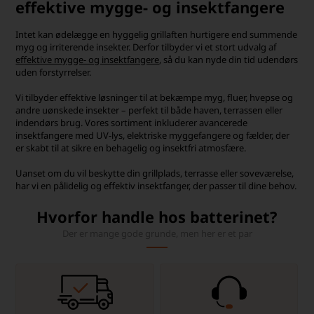
effektive mygge- og insektfangere
Intet kan ødelægge en hyggelig grillaften hurtigere end summende
myg og irriterende insekter. Derfor tilbyder vi et stort udvalg af
effektive mygge- og insektfangere
, så du kan nyde din tid udendørs
uden forstyrrelser.
Vi tilbyder effektive løsninger til at bekæmpe myg, fluer, hvepse og
andre uønskede insekter – perfekt til både haven, terrassen eller
indendørs brug. Vores sortiment inkluderer avancerede
insektfangere med UV-lys, elektriske myggefangere og fælder, der
er skabt til at sikre en behagelig og insektfri atmosfære.
Uanset om du vil beskytte din grillplads, terrasse eller soveværelse,
har vi en pålidelig og effektiv insektfanger, der passer til dine behov.
Hvorfor handle hos batterinet?
Der er mange gode grunde, men her er et par