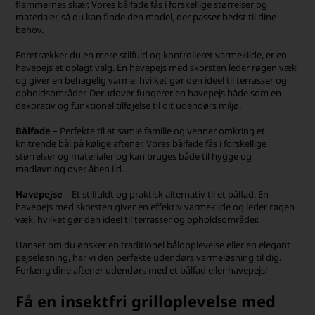
flammernes skær. Vores bålfade fås i forskellige størrelser og
materialer, så du kan finde den model, der passer bedst til dine
behov.
Foretrækker du en mere stilfuld og kontrolleret varmekilde, er en
havepejs et oplagt valg. En havepejs med skorsten leder røgen væk
og giver en behagelig varme, hvilket gør den ideel til terrasser og
opholdsområder. Derudover fungerer en havepejs både som en
dekorativ og funktionel tilføjelse til dit udendørs miljø.
Bålfade
– Perfekte til at samle familie og venner omkring et
knitrende bål på kølige aftener. Vores bålfade fås i forskellige
størrelser og materialer og kan bruges både til hygge og
madlavning over åben ild.
Havepejse
– Et stilfuldt og praktisk alternativ til et bålfad. En
havepejs med skorsten giver en effektiv varmekilde og leder røgen
væk, hvilket gør den ideel til terrasser og opholdsområder.
Uanset om du ønsker en traditionel bålopplevelse eller en elegant
pejse­løsning, har vi den perfekte udendørs varmeløsning til dig.
Forlæng dine aftener udendørs med et bålfad eller havepejs!
Få en insektfri grilloplevelse med