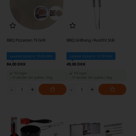
BBQ Pizzasten Til Grill
BBQ Grilltang i Rustfrit Stål
Laveste stykpris: 59,00 DKK
Laveste stykpris: 37,50 DKK
84,00 DKK
49,00 DKK
På lager
På lager
-
Vi sender din pakke
i dag
-
Vi sender din pakke
i dag
-
+
-
+