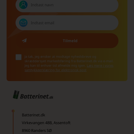
Ja tak, jeg ønsker at modtage nyhedsbreve og
skræddersyet markedsføring fra Batterinet.dk via e-mail.
Jeg kan til enhver tid afmelde mig igen.
Læs mere i vores
samtykkeerklæring for elektronisk post
Batterinet.dk
Virkevangen 48B, Assentoft
8960 Randers SØ