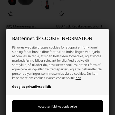
BBQ Marineringsæt
BBQ 4 stk Redskabssæt til grill
Batterinet.dk COOKIE INFORMATION
Laveste stykpris: 39,00 DKK
59,00 DKK
125,00 DKK
På vores website bruges cookies for at opnå en funktionel
side og for at huske dine foretrukne indstillinger. Ved hjælp
På lager
På lager
af cookies sikrer vi, at siden hele tiden forbedres, og at vores
-
Vi sender din pakke
i dag
-
Vi sender din pakke
i dag
markedsføring bliver relevant for dig. Ved at give dit
samtykke, så tillader du, at vi sætter cookies (enten i form af
-
+
-
+
egne cookies og/eller fra tredjeparter), og at vi behandler de
personoplysninger, som indsamles via de cookies. Du kan
læse mere om cookies i vores cookiepolitik
her.
Side 1/1
Googles privatlivspolitik
BBQ – Alt i grilltilbehør og udstyr til
den perfekte grilloplevelse
Grillmad smager bedst med det rette udstyr, og hos os finder du et