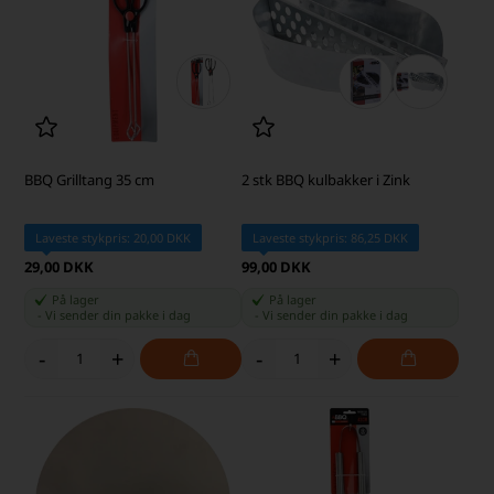
BBQ Grilltang 35 cm
2 stk BBQ kulbakker i Zink
Laveste stykpris: 20,00 DKK
Laveste stykpris: 86,25 DKK
29,00 DKK
99,00 DKK
På lager
På lager
-
Vi sender din pakke
i dag
-
Vi sender din pakke
i dag
-
+
-
+