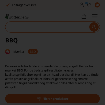
0
Fri fragt over 499,-
Dansk lager
30 dages returret
Tlf. er lukket uge 27-32
BBQ
Høj kundetilfredshed
Mærker
BBQ
Dag-til-dag levering
Fri fragt over 499,-
På vores side finder du et spændende udvalg af grilltilbehør fra
mærket BBQ. For de bedste grillresultater kræves
Dansk lager
kvalitetsgrilltilbehør, og vi har alt, hvad der skal til. Her kan du finde
alt fra praktiske grillbakker i forskellige størrelser og smarte
pizzasten til grillhandsker og effektive grillbørster til rengøring af
30 dages returret
din grill.
Tlf. er lukket uge 27-32
Filtrer produkter
Høj kundetilfredshed