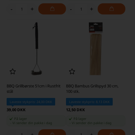
-
+
-
+
BBQ Grillbørste 51cm i Rustfrit
BBQ Bambus Grillspyd 30 cm,
stål
100 stk.
Laveste stykpris: 24,00 DKK
Laveste stykpris: 8,13 DKK
39,00 DKK
12,50 DKK
På lager
På lager
-
Vi sender din pakke
i dag
-
Vi sender din pakke
i dag
-
+
-
+