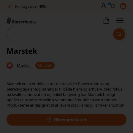
0
Fri fragt over 499,-
Dansk lager
30 dages returret
Tlf. er lukket uge 27-32
Marstek
Høj kundetilfredshed
Mærker
Marstek
Dag-til-dag levering
Fri fragt over 499,-
Marstek er en nutidig aktør, der udvikler Powerstations og
bæredygtige energiløsninger til både hjem og erhverv. Med fokus
Dansk lager
på kvalitet, innovation og enkel betjening har Marstek hurtigt
opnået et ry som en solid leverandør af mobile strømstationer.
Produkterne er designet til at levere stabil energi i enhver situation.
30 dages returret
Tlf. er lukket uge 27-32
Filtrer produkter
Høj kundetilfredshed