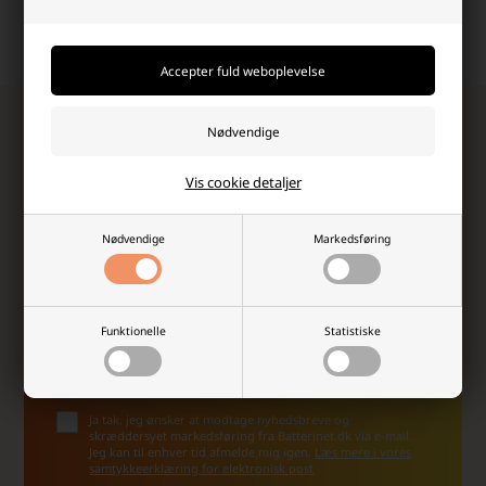
shopping-oplevelse, og det
dag til dag.
kan mærkes!
Tilmeld dig vores nyhedsbrev!
Modtag eksklusive nyheder, unikke rabatkoder,
inspiration og de vildeste tilbud fra os!
Vis cookie detaljer
Nødvendige
Markedsføring
Funktionelle
Statistiske
Ja tak, jeg ønsker at modtage nyhedsbreve og
skræddersyet markedsføring fra Batterinet.dk via e-mail.
Jeg kan til enhver tid afmelde mig igen.
Læs mere i vores
samtykkeerklæring for elektronisk post