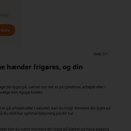
andag
Side 1/1
ne hænder frigøres, og din
 din lygte på, uanset om det er på cykelture, arbejde eller i
 vælge den rigtige holder.
er på arbejde eller i naturen, kan du trygt montere din lygte på
så du altid har optimal belysning på din tur.
heder kan du nemt montere din lygte på bæltet og have adgang