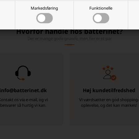
dine hænder og udforsk verden med Armytek Holdere i dag!
Markedsføring
Funktionelle
Hvorfor handle hos batterinet?
Der er mange gode grunde, men her er et par
info@batterinet.dk
Høj kundetilfredshed
Kontakt os via e-mail, og vi
Vi værdsætter en god shopping
besvarer så hurtig vi kan.
oplevelse, og det kan mærkes!