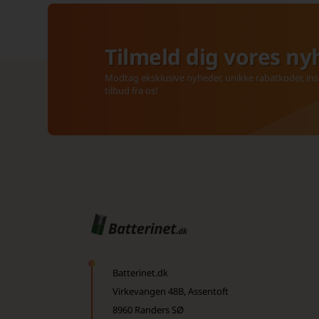
Tilmeld dig vores ny
Modtag eksklusive nyheder, unikke rabatkoder, insp
tilbud fra os!
Batterinet.dk
Virkevangen 48B, Assentoft
8960 Randers SØ