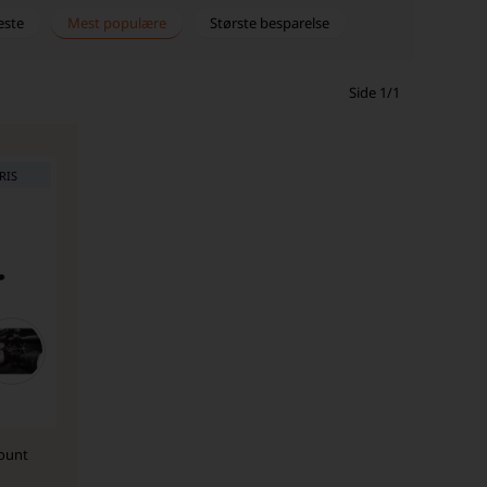
este
Mest populære
Største besparelse
Side 1/1
RIS
ount