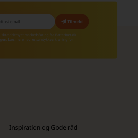
g skræddersyet markedsføring fra Batterinet.dk
 igen.
Læs mere i vores samtykkeerklæring for
Inspiration og Gode råd