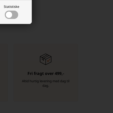
Statistiske
Fri fragt over 499,-
-
Altid hurtig levering med dag til
dag.