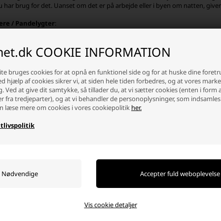
 du har brug for det. Uanset om det er på arbejde eller i byen om natten, giv
re / Pandelygter
:
 belysning under cykelture eller andre aktiviteter, tilbyder vores lette hjel
å hjelmen får du optimal synlighed uden at gå på kompromis med sikkerhe
inet.dk COOKIE INFORMATION
ie.
e holdere
:
te bruges cookies for at opnå en funktionel side og for at huske dine foret
nem og alsidig belysning med vores magnetiske holdere. Disse gør det muligt 
Ved hjælp af cookies sikrer vi, at siden hele tiden forbedres, og at vores mark
g du kan justere lygtens vinkel efter behov. Uanset om det er på arbejde ell
g. Ved at give dit samtykke, så tillader du, at vi sætter cookies (enten i form 
lst.
er fra tredjeparter), og at vi behandler de personoplysninger, som indsamles
n læse mere om cookies i vores cookiepolitik
her.
lder til våben
tlivspolitik
byder et bredt udvalg af holdere til våben, der er designet til at montere din
ldbare materialer som polymer og aluminium og er designet til at modstå rekyl
 forskellige behov, herunder:
lg af holder
:
er en Armytek-holder, skal du tænke over dine aktiviteter, den type overflad
ygte.
Vis cookie detaljer
u cykler, vandrer eller arbejder, tilbyder Armytek Holdere en løsning til at 