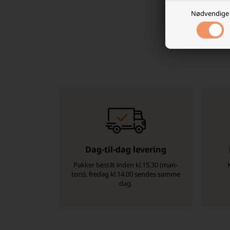
Så frigør 
Nødvendige
Dag-til-dag levering
Pakker bestilt inden kl.15.30 (man-
tors), fredag kl.14.00 sendes samme
dag.