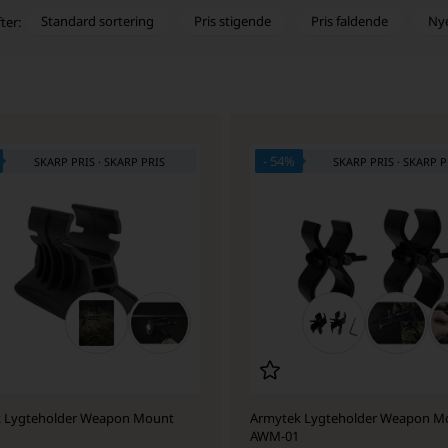
Standard sortering
Pris stigende
Pris faldende
Ny
ter:
- 54%
SKARP PRIS · SKARP PRIS
SKARP PRIS · SKARP P
 Lygteholder Weapon Mount
Armytek Lygteholder Weapon M
AWM-01