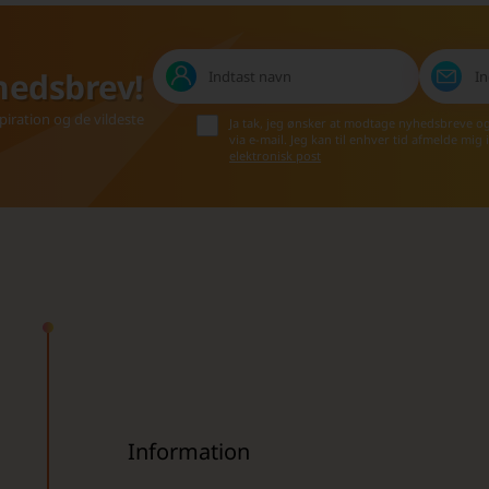
hedsbrev!
iration og de vildeste
Ja tak, jeg ønsker at modtage nyhedsbreve o
via e-mail. Jeg kan til enhver tid afmelde mig
elektronisk post
Information