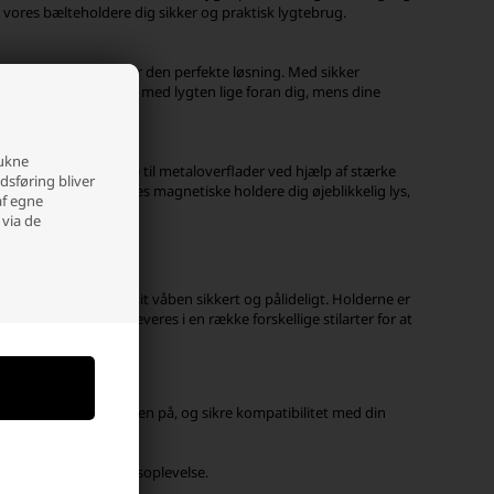
er vores bælteholdere dig sikker og praktisk lygtebrug.
mholdere og pandelygter den perfekte løsning. Med sikker
den. Udforsk verden med lygten lige foran dig, mens dine
rukne
at fastgøre din lygte til metaloverflader ved hjælp af stærke
edsføring bliver
er camping, giver vores magnetiske holdere dig øjeblikkelig lys,
af egne
 via de
e ArmyTek-lygter på dit våben sikkert og pålideligt. Holderne er
 og hård brug. De leveres i en række forskellige stilarter for at
e du vil montere lygten på, og sikre kompatibilitet med din
forbedre din belysningsoplevelse.