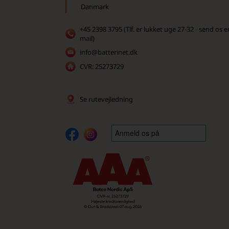
Danmark
+45 2398 3795 (Tlf. er lukket uge 27-32 - send os e
mail)
info@batterinet.dk
CVR: 25273729
Se rutevejledning