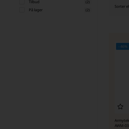
Tilbud
(2)
Sorter ef
På lager
(2)
- 46%
Armytek
AWM-03