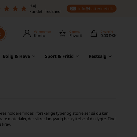
Høj
info@batterinet.dk
kundetilfredshed
Velkommen
0
gemt
0
vare(r)
Konto
Favorit
0,00 DKK
Bolig & Have
Sport & Fritid
Restsalg
ores holdere findes i forskellige typer og størrelser, så du kan
bare materialer, der sikrer langvarig beskyttelse af din lygte. Find
 krav.