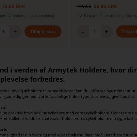
75,00 DKK
109,00
50,00 DKK
ager
-
Vi sender din pakke
mandag
På lager
-
Vi sender din pakke
m
+
-
+
nd i verden af Armytek Holdere, hvor di
plevelse forbedres.
rede udvalg af holdere til Armytek-lygter kan du udforske nye måder at bruge
vil guide dig gennem vores forskellige holdertyper, fordele og give tips til at
ere
:
d og praktisk brug på dine cykelture med vores cykelholdere. Uanset om det 
 Fremstillet af holdbare materialer, holder vores cykelholdere din lygte fast, 
ere
:
emmelighed til din hverdag med vores bælteholdere. Med justerbare mulig