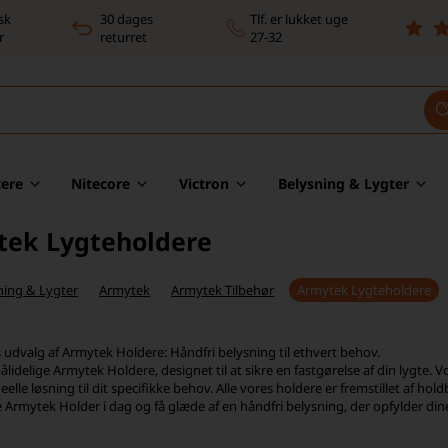
sk
30 dages
Tlf. er lukket uge
r
returret
27-32
ere
Nitecore
Victron
Belysning & Lygter
tek Lygteholdere
ning & Lygter
Armytek
Armytek Tilbehør
Armytek Lygteholdere
 udvalg af Armytek Holdere: Håndfri belysning til ethvert behov.
pålidelige Armytek Holdere, designet til at sikre en fastgørelse af din lygte. V
eelle løsning til dit specifikke behov. Alle vores holdere er fremstillet af hold
e Armytek Holder i dag og få glæde af en håndfri belysning, der opfylder dine