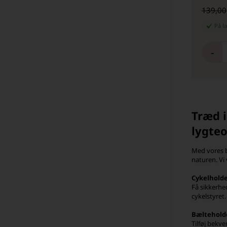
139,00
På l
-
Træd i
lygteo
Med vores b
naturen. Vi 
Cykelhold
Få sikkerhe
cykelstyret.
Bæltehold
Tilføj bekv