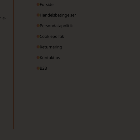
Forside
Handelsbetingelser
n e-
Persondatapolitik
Cookiepolitik
Returnering
Kontakt os
B2B