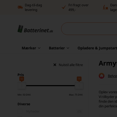
Dag-til-dag
Fri fragt over
Dan
levering
499,-
lage
Mærker
Batterier
Opladere & Jumpstart
Army
Nulstil alle filtre
Pris
Belys
50
75
Oplev vores
Min: 50 DKK
Max: 75 DKK
Vi tilbyder 
finde den id
Diverse
din perfekt
Nyheder
(0)