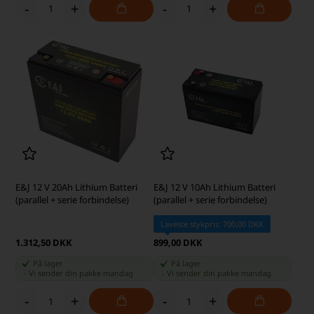
-
+
-
+
E&J 12 V 20Ah Lithium Batteri
E&J 12 V 10Ah Lithium Batteri
(parallel + serie forbindelse)
(parallel + serie forbindelse)
Laveste stykpris: 700,00 DKK
1.312,50 DKK
899,00 DKK
På lager
På lager
-
Vi sender din pakke
mandag
-
Vi sender din pakke
mandag
-
+
-
+