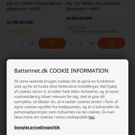
E&J 12 V 300Ah Lithium Batteri
E&J 12 V 480Ah Lithium Batteri
(Bluetooth + HEAT)
(Bluetooth + HEAT)
24.999,00 DKK
12.799,00 DKK
På lager
Ikke på lager
-
Vi sender din pakke
mandag
-
+
-
+
Batterinet.dk COOKIE INFORMATION
På vores website bruges cookies for at opnå en funktionel
side og for at huske dine foretrukne indstillinger. Ved hjælp
af cookies sikrer vi, at siden hele tiden forbedres, og at vores
markedsføring bliver relevant for dig. Ved at give dit
samtykke, så tillader du, at vi sætter cookies (enten i form af
egne cookies og/eller fra tredjeparter), og at vi behandler de
personoplysninger, som indsamles via de cookies. Du kan
læse mere om cookies i vores cookiepolitik
her.
E&J 25,6 V 100Ah Lithium Batteri
E&J 25,6 V 60Ah Lithium Batteri
(Bluetooth + HEAT)
(Bluetooth + HEAT)
Googles privatlivspolitik
7.499,00 DKK
6.249,00 DKK