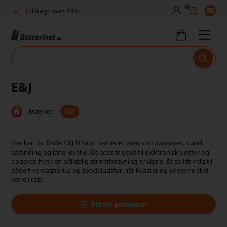
0
Fri fragt over 499,-
Dansk lager
30 dages returret
Tlf. er lukket uge 27-32
E&J
Høj kundetilfredshed
Mærker
E&J
Dag-til-dag levering
Fri fragt over 499,-
Her kan du finde E&J lithium batterier med stor kapacitet, stabil
spænding og lang levetid. De passer godt til elektronisk udstyr og
Dansk lager
opgaver, hvor en pålidelig strømforsyning er vigtig. Et solidt valg til
både hverdagsbrug og specialudstyr, når kvalitet og ydeevne skal
være i top.
30 dages returret
Tlf. er lukket uge 27-32
Filtrer produkter
Høj kundetilfredshed