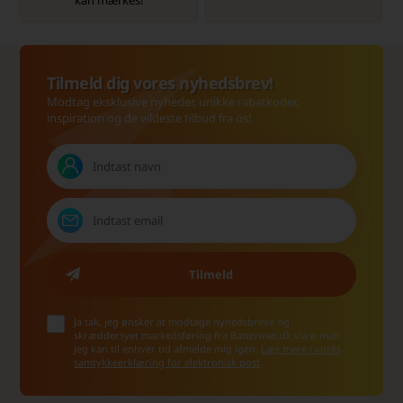
kan mærkes!
Tilmeld dig vores nyhedsbrev!
Modtag eksklusive nyheder, unikke rabatkoder,
inspiration og de vildeste tilbud fra os!
Ja tak, jeg ønsker at modtage nyhedsbreve og
skræddersyet markedsføring fra Batterinet.dk via e-mail.
Jeg kan til enhver tid afmelde mig igen.
Læs mere i vores
samtykkeerklæring for elektronisk post