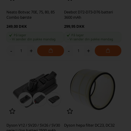
Neato Botvac 70E, 75, 80, 85
Deebot D72-D73-D76 batteri
Combo børste
3600 mAh
249,00 DKK
299,95 DKK
På lager
På lager
-
Vi sender din pakke
mandag
-
Vi sender din pakke
mandag
-
+
-
+
Dyson V12 / SV20 / SV26 / SV30
Dyson hepa filter DC23, DC32
serie Li Ion batteri 2500 mAh