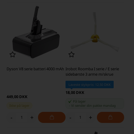
Dyson V8 serie batteri 4000 mAh
Irobot Roomba I serie / E serie
sidebørste 3 arme m/skrue
Laveste stykpris: 12,50 DKK
18,00 DKK
449,00 DKK
På lager
Ikke på lager
-
Vi sender din pakke
mandag
-
+
-
+