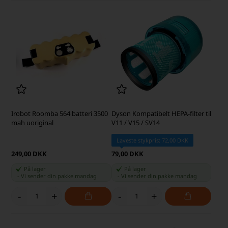
Irobot Roomba 564 batteri 3500
Dyson Kompatibelt HEPA-filter til
mah uoriginal
V11 / V15 / SV14
Laveste stykpris: 72,00 DKK
249,00 DKK
79,00 DKK
På lager
På lager
-
Vi sender din pakke
mandag
-
Vi sender din pakke
mandag
-
+
-
+