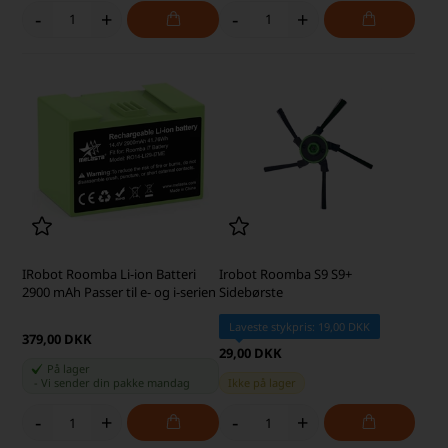
-
+
-
+
IRobot Roomba Li-ion Batteri
Irobot Roomba S9 S9+
2900 mAh Passer til e- og i-serien
Sidebørste
Laveste stykpris: 19,00 DKK
379,00 DKK
29,00 DKK
På lager
-
Vi sender din pakke
mandag
Ikke på lager
-
+
-
+