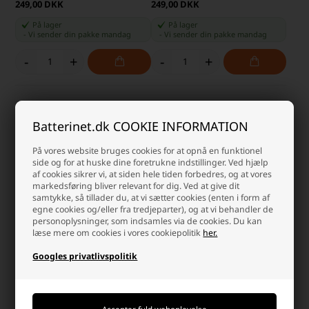
249,00 DKK
249,00 DKK
På lager
På lager
-
Vi sender din pakke
mandag
-
Vi sender din pakke
mandag
-
+
-
+
Batterinet.dk COOKIE INFORMATION
På vores website bruges cookies for at opnå en funktionel
side og for at huske dine foretrukne indstillinger. Ved hjælp
af cookies sikrer vi, at siden hele tiden forbedres, og at vores
markedsføring bliver relevant for dig. Ved at give dit
samtykke, så tillader du, at vi sætter cookies (enten i form af
egne cookies og/eller fra tredjeparter), og at vi behandler de
personoplysninger, som indsamles via de cookies. Du kan
læse mere om cookies i vores cookiepolitik
her.
Irobot Roomba S9 S9+ Hepa
Samsung Navibot
filter
SR8840/SR8845/SR8855/SR8895
Googles privatlivspolitik
Filter
Laveste stykpris: 44,00 DKK
49,00 DKK
39,00 DKK