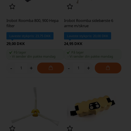
Irobot Roomba 800, 900 Hepa
Irobot Roomba sidebørste 6
filter
arme m/skrue
Laveste stykpris: 23,75 DKK
Laveste stykpris: 20,00 DKK
29,00 DKK
24,95 DKK
På lager
På lager
-
Vi sender din pakke
mandag
-
Vi sender din pakke
mandag
-
+
-
+