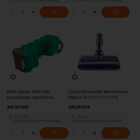
-
+
-
+
NiMh Batteri 3000 mAh
Dyson Kompatibel Børstehoved,
Kompatibelt med IRobot
Blød til V8 / V10 / V11 / V15
Roomba Combo og Ecovacs
349,00 DKK
349,00 DKK
På lager
På lager
-
Vi sender din pakke
mandag
-
Vi sender din pakke
mandag
-
+
-
+