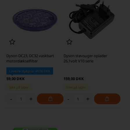
Dyson DC23, DC32 vaskbart
Dyson støvsuger oplader
motordækselfilter
26,1volt V10 serie
Laveste stykpris: 49,00 DKK
59,00 DKK
159,00 DKK
Ikke på lager
Ikke på lager
-
+
-
+