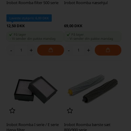
Irobot Roomba filter 500 serie
Irobot Roomba næsehjul
Laveste stykpris: 6,00 DKK
12,50 DKK
69,00 DKK
På lager
På lager
-
Vi sender din pakke
mandag
-
Vi sender din pakke
mandag
-
+
-
+
Irobot Roomba I serie / E serie
Irobot Roomba børste sæt
Hepa filter
800/900 serie