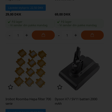
Laveste stykpris: 22,50 DKK
29,00 DKK
69,00 DKK
På lager
På lager
-
Vi sender din pakke
mandag
-
Vi sender din pakke
mandag
-
+
-
+
Irobot Roomba Hepa filter 700
Dyson V7 / SV11 batteri 2000
serie
mAh