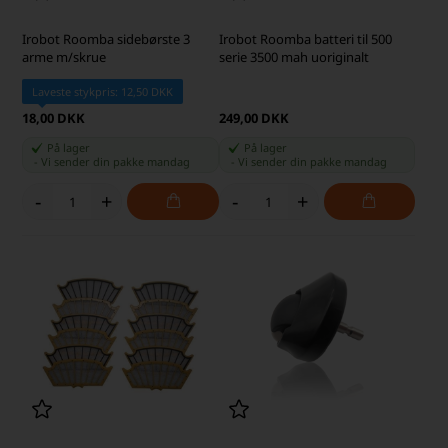
Irobot Roomba sidebørste 3
Irobot Roomba batteri til 500
arme m/skrue
serie 3500 mah uoriginalt
Laveste stykpris: 12,50 DKK
18,00 DKK
249,00 DKK
På lager
På lager
-
Vi sender din pakke
mandag
-
Vi sender din pakke
mandag
-
+
-
+