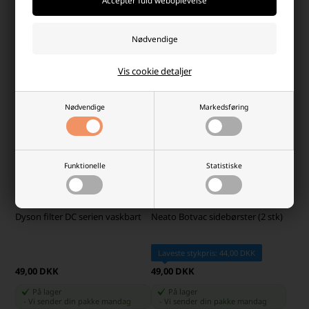
På lager
Ikke på lager
-
Vi sender din pakke
mandag
-
+
-
+
Vis cookie detaljer
Nødvendige
Markedsføring
Funktionelle
Statistiske
Dyson filter DC serien vaskbart
Neato Botvac sidebørster (2 stk)
Laveste stykpris: 44,00 DKK
49,00 DKK
49,00 DKK
På lager
På lager
-
Vi sender din pakke
mandag
-
Vi sender din pakke
mandag