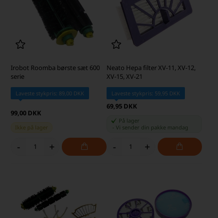
Irobot Roomba børste sæt 600
Neato Hepa filter XV-11, XV-12,
serie
XV-15, XV-21
Laveste stykpris: 89,00 DKK
Laveste stykpris: 59,95 DKK
69,95 DKK
99,00 DKK
På lager
Ikke på lager
-
Vi sender din pakke
mandag
-
+
-
+