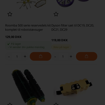
Roomba 500 serie reservedels kit
Dyson filter sæt til DC19, DC20,
komplet til robotstøvsuger
DC21, DC29
129,00 DKK
119,00 DKK
På lager
-
Vi sender din pakke
mandag
Ikke på lager
-
+
-
+