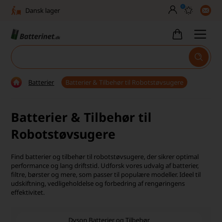
0
Dansk lager
30 dages returret
Tlf. er lukket uge 27-32
Høj kundetilfredshed
Batterier
Batterier & Tilbehør til Robotstøvsugere
Dag-til-dag levering
Batterier & Tilbehør til
Fri fragt over 499,-
Robotstøvsugere
Dansk lager
30 dages returret
Find batterier og tilbehør til robotstøvsugere, der sikrer optimal
performance og lang driftstid. Udforsk vores udvalg af batterier,
filtre, børster og mere, som passer til populære modeller. Ideel til
Tlf. er lukket uge 27-32
udskiftning, vedligeholdelse og forbedring af rengøringens
effektivitet.
Høj kundetilfredshed
Dyson Batterier og Tilbehør