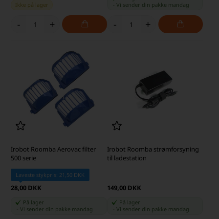
Ikke på lager
-
Vi sender din pakke
mandag
-
+
-
+
Irobot Roomba Aerovac filter
Irobot Roomba strømforsyning
500 serie
til ladestation
Laveste stykpris: 21,50 DKK
28,00 DKK
149,00 DKK
På lager
På lager
-
Vi sender din pakke
mandag
-
Vi sender din pakke
mandag