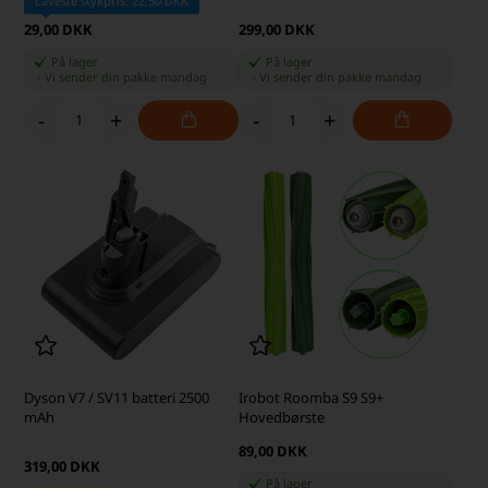
Laveste stykpris: 22,50 DKK
29,00 DKK
299,00 DKK
På lager
På lager
-
Vi sender din pakke
mandag
-
Vi sender din pakke
mandag
-
+
-
+
Dyson V7 / SV11 batteri 2500
Irobot Roomba S9 S9+
mAh
Hovedbørste
89,00 DKK
319,00 DKK
På lager