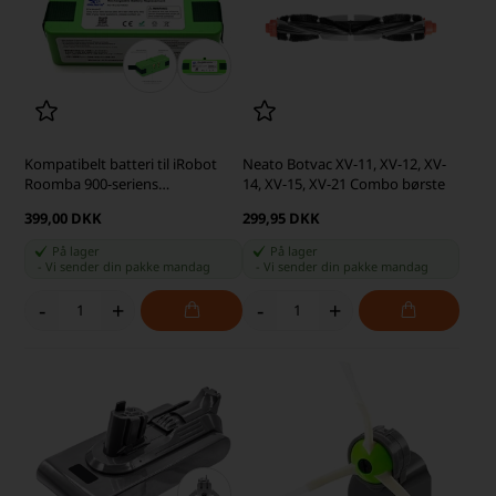
Kompatibelt batteri til iRobot
Neato Botvac XV-11, XV-12, XV-
Roomba 900-seriens
14, XV-15, XV-21 Combo børste
robotstøvsuger, 5200 mAh
399,00 DKK
299,95 DKK
På lager
På lager
-
Vi sender din pakke
mandag
-
Vi sender din pakke
mandag
-
+
-
+