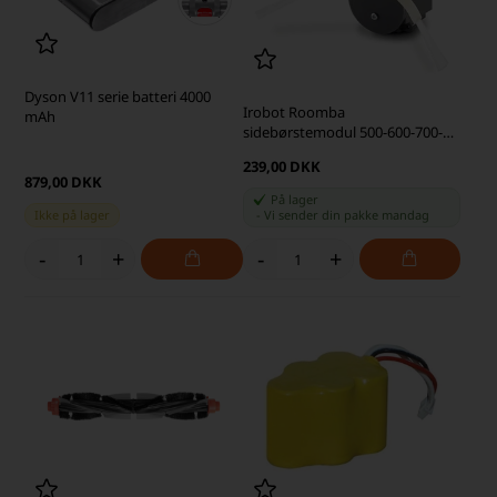
Dyson V11 serie batteri 4000
Irobot Roomba
mAh
sidebørstemodul 500-600-700-
800-900 serie (kompatibelt)
239,00 DKK
879,00 DKK
På lager
Ikke på lager
-
Vi sender din pakke
mandag
-
+
-
+