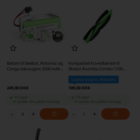
Batteri til Deebot, RoboVac og
Kompatibel hovedbørste til
Conga støvsugere 3500 mAh
IRobot Roomba Combo 1100-
(Kompatibelt)
serien
Laveste stykpris: 99,00 DKK
249,00 DKK
109,00 DKK
På lager
På lager
-
Vi sender din pakke
mandag
-
Vi sender din pakke
mandag
-
+
-
+