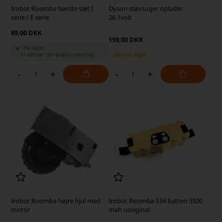
Irobot Roomba børste sæt I
Dyson støvsuger oplader
serie / E serie
26,1volt
89,00 DKK
159,00 DKK
På lager
-
Vi sender din pakke
mandag
Ikke på lager
-
+
-
+
Irobot Roomba højre hjul med
Irobot Roomba 534 batteri 3500
motor
mah uoriginal