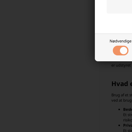
Gør strando
sjov og far
letopstille
Vores sorti
præferencer.
Nødvendige
Vi stræber 
modstå sol,
Når solen s
er udstyret
Hvad e
Brug af et 
ved at bruge
Besk
Et s
risik
Priv
Et st