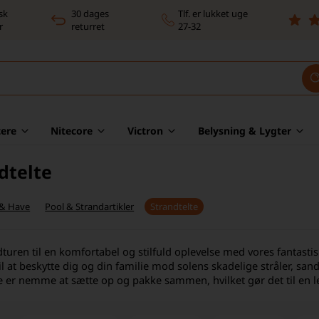
sk
30 dages
Tlf. er lukket uge
r
returret
27-32
ere
Nitecore
Victron
Belysning & Lygter
dtelte
 & Have
Pool & Strandartikler
Strandtelte
turen til en komfortabel og stilfuld oplevelse med vores fantastis
il at beskytte dig og din familie mod solens skadelige stråler, san
te er nemme at sætte op og pakke sammen, hvilket gør det til en 