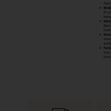
fred
Besk
Et s
behag
Ideel
Børne
hvil
Nem 
Vore
enkle
Forl
Ved 
bliv