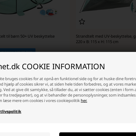
elt til børn 50+ UV beskyttelse
Strandtelt med UV-beskyttelse, g
220 x B: 115 x H: 115 cm
 stykpris: 139,00 DKK
0 DKK
119,00
89,00 DKK
inet.dk COOKIE INFORMATION
ager
-
Vi sender din pakke
imorgen
På lager
-
Vi sender din pakke
im
te bruges cookies for at opnå en funktionel side og for at huske dine foret
Ved hjælp af cookies sikrer vi, at siden hele tiden forbedres, og at vores mark
+
-
+
g. Ved at give dit samtykke, så tillader du, at vi sætter cookies (enten i form 
er fra tredjeparter), og at vi behandler de personoplysninger, som indsamles
n læse mere om cookies i vores cookiepolitik
her.
tlivspolitik
e bedste UV strandtelte til solbeskytte