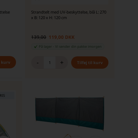
ttelse
Strandtelt med UV-beskyttelse, blå L: 270
x B: 120 x H: 120 cm
139,00
119,00 DKK
På lager
-
Vi sender din pakke
imorgen
-
+
RIS