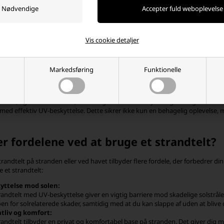
plevelsen endnu mere behagelig for både børn og voksne med vores udvalg af 
verig dimension til din dag på stranden eller i haven, men de beskytter også
lige strandtelte kan børnene lege og hvile i sikkerhed, mens du nyder en pro
Vis cookie detaljer
ment af strandtelte og børne strandtelte inkluderer forskellige stilarter, st
 Uanset om du leder efter et rummeligt strandtelt til hele familien eller en 
Markedsføring
Funktionelle
efter at levere produkter af høj kvalitet på vores webshop. Vores strandtelt
 sand og vind. De er også lette at transportere, så du kan nyde en problemf
kinner, og stranden kalder, er det afgørende at beskytte dig selv og dine kær
 med effektiv UV-beskyttelse. Dette sikrer ikke kun en behagelig oplevelse, 
r fordelene ved at bruge et strandtelt?
strandtelt på stranden eller ved havet tilbyder flere fordele, der forbedrer 
 et strandtelt:
yttelse mod solen:
trandtelt med UV-beskyttelse giver en vigtig barriere mod skadelige solstrå
oen for solrelaterede skader, samtidig med at du kan slappe af uden at bliv
atliv og komfort:
randtelt tilbyder en privat og komfortabel base på stranden. Det giver dig mulig