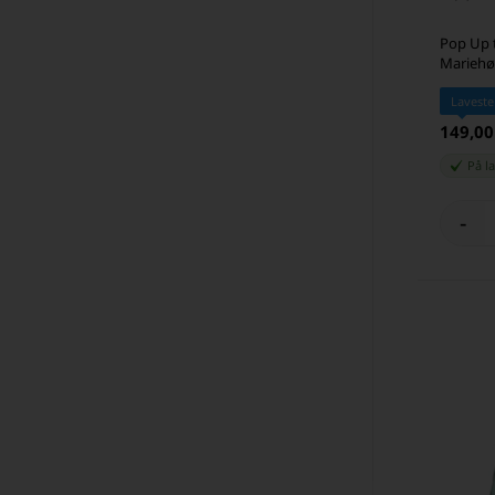
Pop Up t
Marieh
Laveste
149,0
På l
-