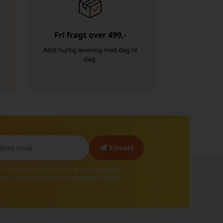
Fri fragt over 499,-
-
Altid hurtig levering med dag til
dag.
g skræddersyet markedsføring fra Batterinet.dk
 igen.
Læs mere i vores samtykkeerklæring for