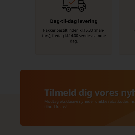
Dag-til-dag levering
Pakker bestilt inden kl.15.30 (man-
tors), fredag kl.14.00 sendes samme
dag.
Tilmeld dig vores ny
Modtag eksklusive nyheder, unikke rabatkoder, insp
tilbud fra os!