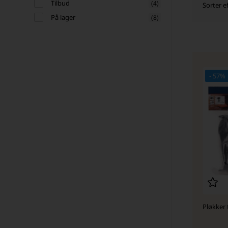
Tilbud
(4)
Sorter ef
På lager
(8)
- 57%
Pløkker 