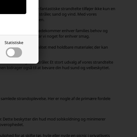
strandtelte. Disse fantastiske strandtelte tilføjer ikke kun en
 mod solens skadelige stråler, sand og vind. Med vores
blemfri dag ved stranden.
ørrelser og farver, der imødekommer enhver families behov og
festlig børneversion, har vi noget for enhver smag.
Statistiske
e kombinerer funktionalitet med holdbare materialer, der kan
ri dag ved stranden.
e mod skadelige UV-stråler. Et stort udvalg af vores strandtelte
men bidrager også til at bevare din hud sund og velbeskyttet.
din samlede strandoplevelse. Her er nogle af de primære fordele
ler. Dette beskytter din hud mod solskoldning og minimerer
e overophedet.
hed for at skifte tøj, hvile eller nyde en picnic i privatlivets