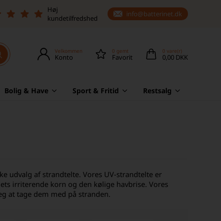
Høj
info@batterinet.dk
kundetilfredshed
Velkommen
0
gemt
0
vare(r)
Konto
Favorit
0,00 DKK
Bolig & Have
Sport & Fritid
Restsalg
ke udvalg af strandtelte. Vores UV-strandtelte er
dets irriterende korn og den kølige havbrise. Vores
leg at tage dem med på stranden.