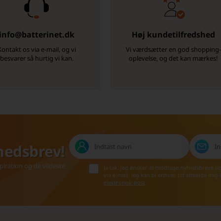
info@batterinet.dk
Høj kundetilfredshed
Kontakt os via e-mail, og vi
Vi værdsætter en god shopping
besvarer så hurtig vi kan.
oplevelse, og det kan mærkes!
hedsbrev!
iration og de vildeste
Ja tak, jeg ønsker at modtage nyhedsbreve o
via e-mail. Jeg kan til enhver tid afmelde mig
elektronisk post