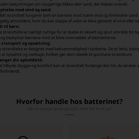
 uden bekymringer om nysgerrige blikke eller sand, der blæser overalt.
yttelse mod vind og sand:
olidt strandtelt fungerer som en barriere mod stærk vind og forhindrer sand
elig atmosfære, hvor du kan slappe af uden at blive generet af vind eller s
t til børn:
 strandtelte er særligt nyttige for at skabe et sikkert og sjovt område for b
e og beskytter børnene mod at blive overvældet af elementerne.
transport og opsætning:
s strandtelte er designet med bekvemmelighed i tankerne. De er lette, kom
 at opsætte og nedtage, hvilket gør dem ideelle til spontane strandture.
ænger din opholdstid:
at tilbyde skygge og komfort kan et strandtelt forlænge den tid, du ønsker 
e forbrændt.
Hvorfor handle hos batterinet?
Der er mange gode grunde, men her er et par