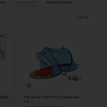
este
Mest populære
Største besparelse
Side 1/1
RIS
(8stk)
Pop Up telt til børn 50+ UV beskyttelse
Haj