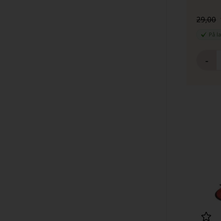
29,00
På l
-