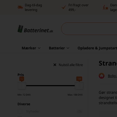
Dag-til-dag
Fri fragt over
Dan
levering
499,-
lage
Mærker
Batterier
Opladere & Jumpstart
Stran
Nulstil alle filtre
Pris
Bolig
12
188
Gør strand
Min: 12 DKK
Max: 188 DKK
designet t
strandtel
Diverse
Nyheder
(0)