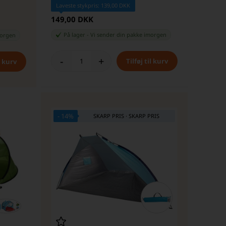
Laveste stykpris: 139,00 DKK
149,00 DKK
På lager
-
Vi sender din pakke
imorgen
orgen
-
+
- 14%
SKARP PRIS · SKARP PRIS