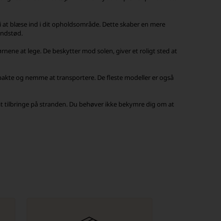
 i at blæse ind i dit opholdsområde. Dette skaber en mere
andstød.
ørnene at lege. De beskytter mod solen, giver et roligt sted at
pakte og nemme at transportere. De fleste modeller er også
at tilbringe på stranden. Du behøver ikke bekymre dig om at