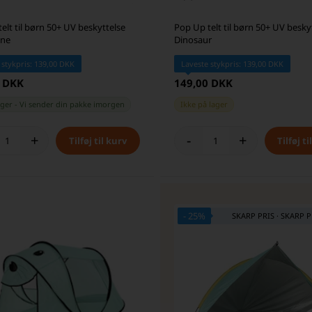
elt til børn 50+ UV beskyttelse
Pop Up telt til børn 50+ UV besky
øne
Dinosaur
 stykpris: 139,00 DKK
Laveste stykpris: 139,00 DKK
0 DKK
149,00 DKK
ager
-
Vi sender din pakke
imorgen
Ikke på lager
+
-
+
- 25%
SKARP PRIS · SKARP P