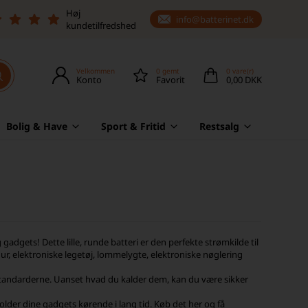
Høj
info@batterinet.dk
kundetilfredshed
Velkommen
0
gemt
0
vare(r)
Konto
Favorit
0,00 DKK
Bolig & Have
Sport & Fritid
Restsalg
 gadgets! Dette lille, runde batteri er den perfekte strømkilde til
, elektroniske legetøj, lommelygte, elektroniske nøglering
 standarderne. Uanset hvad du kalder dem, kan du være sikker
holder dine gadgets kørende i lang tid. Køb det her og få