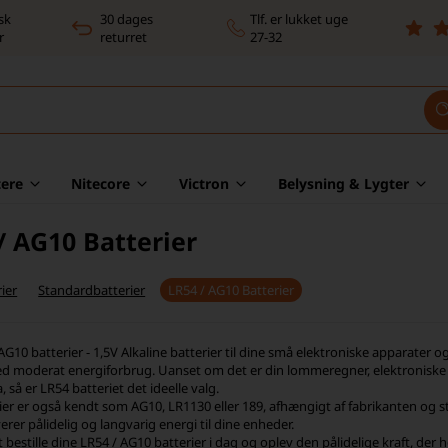
sk
30 dages
Tlf. er lukket uge
r
returret
27-32
ere
Nitecore
Victron
Belysning & Lygter
/ AG10 Batterier
ier
Standardbatterier
LR54 / AG10 Batterier
G10 batterier - 1,5V Alkaline batterier til dine små elektroniske apparater og
 moderat energiforbrug. Uanset om det er din lommeregner, elektroniske ur
, så er LR54 batteriet det ideelle valg.
ier er også kendt som AG10, LR1130 eller 189, afhængigt af fabrikanten og
verer pålidelig og langvarig energi til dine enheder.
 bestille dine LR54 / AG10 batterier i dag og oplev den pålidelige kraft, der 