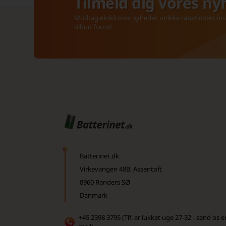
Tilmeld dig vores ny
Modtag eksklusive nyheder, unikke rabatkoder, insp
tilbud fra os!
Batterinet.dk
Virkevangen 48B, Assentoft
8960 Randers SØ
Danmark
+45 2398 3795 (Tlf. er lukket uge 27-32 - send os e