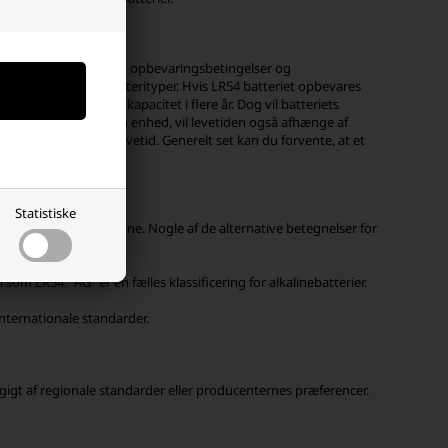
 producentens kvalitet, opbevaringsbetingelser og
lignet med andre batterityper. Hvis LR54 batteriet opbevares
et typisk bevare sin kapacitet i flere år. Dog vil batteriets
r batteriet bruges i en enhed, vil levetiden også afhænge af
 længere batterilevetid. Generelt set kan du forvente, at et
Statistiske
erne og producenterne. Nogle af de alternative betegnelser for
om LR54. "AG" er en fælles klassificering for alkalinebatterier.
internationale standarder.
ngigt af regionale standarder eller producenternes præferencer.