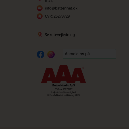
mail)
info@batterinet.dk
CVR: 25273729
Se rutevejledning