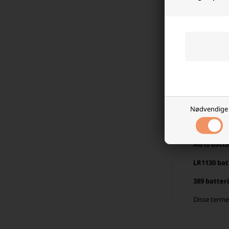
Hvor længe
Holdbarhede
brugsmønste
korrekt ved 
kapacitet g
strømkraven
korrekt opbe
Kan et LR54 
Nødvendige
LR54 batter
LR54 inklud
AG10 batte
LR1130 bat
389 batteri
Disse terme