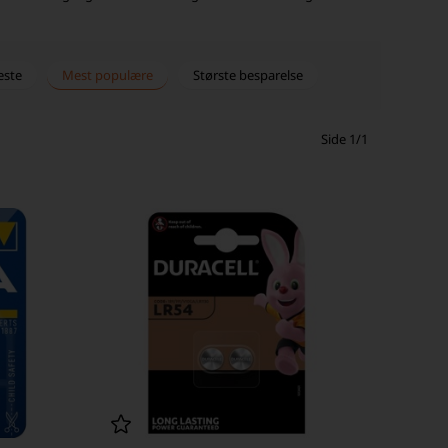
este
Mest populære
Største besparelse
Side 1/1