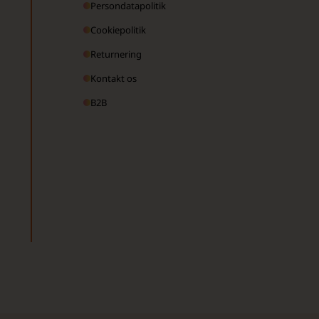
Persondatapolitik
Cookiepolitik
Returnering
Kontakt os
B2B