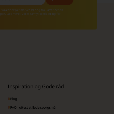
g skræddersyet markedsføring fra Batterinet.dk
 igen.
Læs mere i vores samtykkeerklæring for
Inspiration og Gode råd
Blog
FAQ - oftest stillede spørgsmål