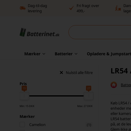
Dag-til-dag
Fri fragt over
Dan
levering
499,-
lage
Mærker
Batterier
Opladere & Jumpstart
LR54 
Nulstil alle filtre
Pris
Batter
15
27
Køb LR54 / A
Min: 15 DKK
Max: 27 DKK
enheder med
eller kamera
Mærker
LR54 batter
på, at de le
Camelion
(1)
Glem ikke at