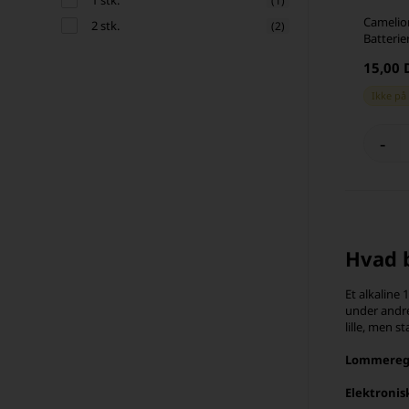
1 stk.
(1)
Camelio
2 stk.
(2)
Batterier
15,00
Ikke på
-
Hvad b
Et alkaline 
under andre
lille, men s
Lommereg
Elektronis