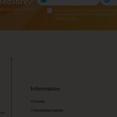
hedsbrev!
iration og de vildeste
Ja tak, jeg ønsker at modtage nyhedsbreve o
via e-mail. Jeg kan til enhver tid afmelde mig
elektronisk post
Information
Forside
Handelsbetingelser
n e-