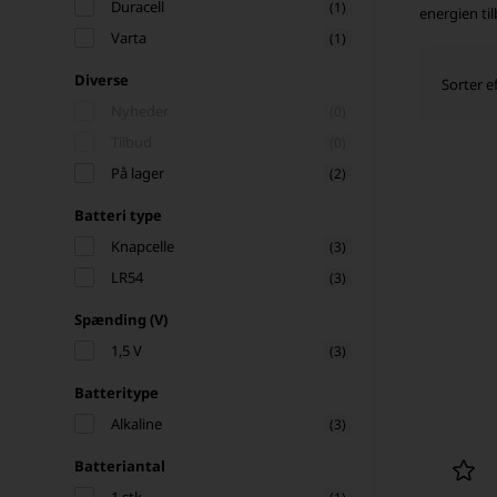
Duracell
(1)
energien ti
Varta
(1)
Diverse
Sorter ef
Nyheder
(0)
Tilbud
(0)
På lager
(2)
Batteri type
Knapcelle
(3)
LR54
(3)
Spænding (V)
1,5 V
(3)
Batteritype
Alkaline
(3)
Batteriantal