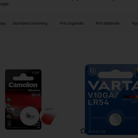
lbage.
Standard sortering
Pris stigende
Pris faldende
Ny
ter: