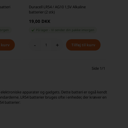
batteri
Duracell LR54 / AG10 1,5V Alkaline
batterier (2 stk)
19,00 DKK
orgen
På lager
-
Vi sender din pakke
imorgen
-
+
Side 1/1
små elektroniske apparater og gadgets. Dette batteri er også kendt
ndarderne. LR54 batterier bruges ofte i enheder, der kræver en
54 batterier: