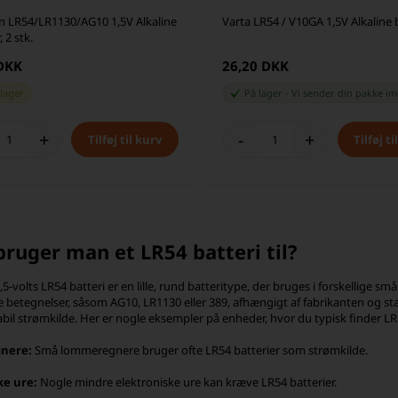
n LR54/LR1130/AG10 1,5V Alkaline
Varta LR54 / V10GA 1,5V Alkaline 
, 2 stk.
 DKK
26,20 DKK
 lager
På lager
-
Vi sender din pakke
im
+
-
+
ruger man et LR54 batteri til?
1,5-volts LR54 batteri er en lille, rund batteritype, der bruges i forskellige 
 betegnelser, såsom AG10, LR1130 eller 389, afhængigt af fabrikanten og sta
tabil strømkilde. Her er nogle eksempler på enheder, hvor du typisk finder LR
nere:
Små lommeregnere bruger ofte LR54 batterier som strømkilde.
ke ure:
Nogle mindre elektroniske ure kan kræve LR54 batterier.