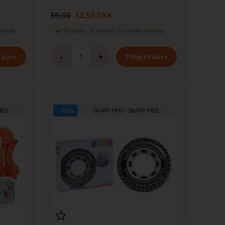
59,00
32,50 DKK
andag
På lager
-
Vi sender din pakke
mandag
-
+
- 46%
RIS
SKARP PRIS · SKARP PRIS