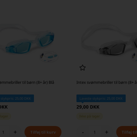
ømmebriller til børn (8+ år) Blå
Intex svømmebriller til børn (8+ å
 stykpris: 25,00 DKK
Laveste stykpris: 25,00 DKK
 DKK
29,00 DKK
 lager
Ikke på lager
+
-
+