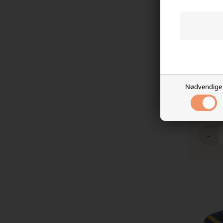
Luftmad
Laveste
Nødvendige
69,00
På l
-