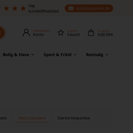
Høj
info@batterinet.dk
kundetilfredshed
Velkommen
0
gemt
0
vare(r)
Konto
Favorit
0,00 DKK
Bolig & Have
Sport & Fritid
Restsalg
este
Mest populære
Største besparelse