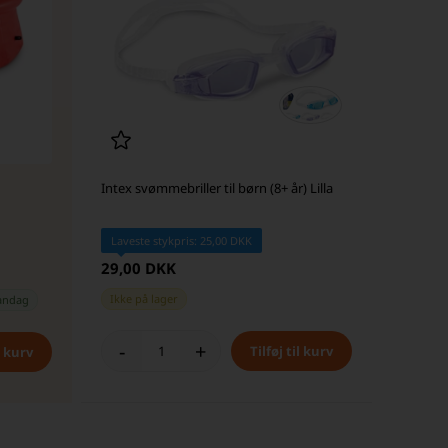
Intex svømmebriller til børn (8+ år) Lilla
Laveste stykpris: 25,00 DKK
29,00 DKK
Ikke på lager
andag
-
+