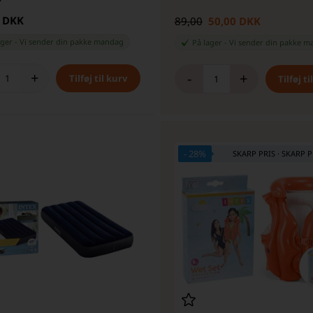
0 DKK
89,00
50,00 DKK
ager
-
Vi sender din pakke
mandag
På lager
-
Vi sender din pakke
m
+
-
+
- 28%
SKARP PRIS · SKARP P