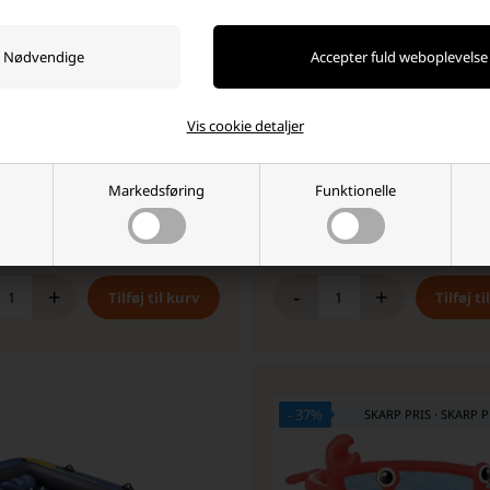
ras 178 x 85cm Kiwi
Intex pool 3077 liter inkl. pumpe
Vis cookie detaljer
 stykpris: 62,50 DKK
Markedsføring
Funktionelle
45,00 DKK
699,00
550,00 DKK
ager
-
Vi sender din pakke
mandag
Ikke på lager
+
-
+
- 37%
SKARP PRIS · SKARP P