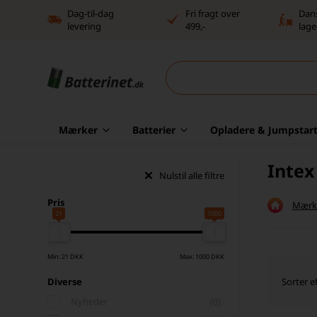
Dag-til-dag
Fri fragt over
Dan
levering
499,-
lage
Mærker
Batterier
Opladere & Jumpstart
Intex
Nulstil alle filtre
Pris
Mærk
21
1000
Min: 21 DKK
Max: 1000 DKK
Sorter ef
Diverse
Nyheder
(0)