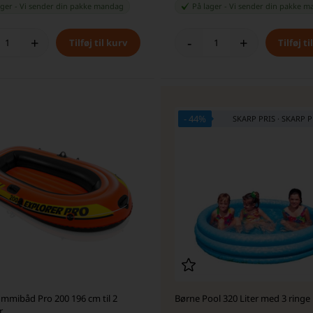
ager
-
Vi sender din pakke
mandag
På lager
-
Vi sender din pakke
m
+
-
+
- 44%
ummibåd Pro 200 196 cm til 2
Børne Pool 320 Liter med 3 ringe
r