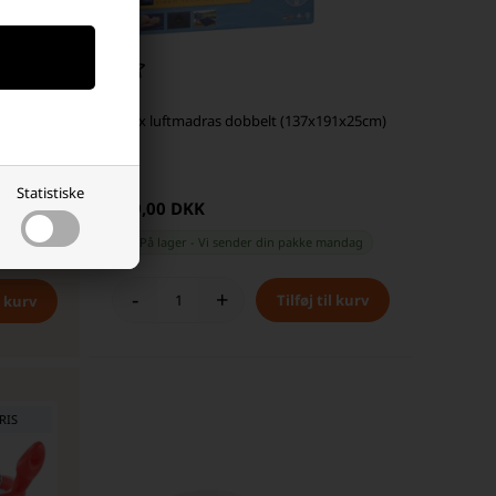
Intex luftmadras dobbelt (137x191x25cm)
Statistiske
169,00 DKK
På lager
-
Vi sender din pakke
mandag
-
+
RIS