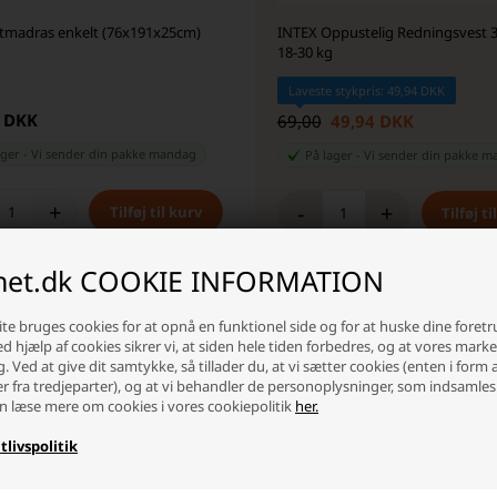
uftmadras enkelt (76x191x25cm)
INTEX Oppustelig Redningsvest 3-
18-30 kg
Laveste stykpris: 49,94 DKK
0 DKK
69,00
49,94 DKK
ager
-
Vi sender din pakke
mandag
På lager
-
Vi sender din pakke
m
+
-
+
inet.dk COOKIE INFORMATION
te bruges cookies for at opnå en funktionel side og for at huske dine foret
- 21%
SKARP PRIS · SKARP PRIS
SKARP PRIS · SKARP P
Ved hjælp af cookies sikrer vi, at siden hele tiden forbedres, og at vores mark
g. Ved at give dit samtykke, så tillader du, at vi sætter cookies (enten i form 
er fra tredjeparter), og at vi behandler de personoplysninger, som indsamles
n læse mere om cookies i vores cookiepolitik
her.
tlivspolitik