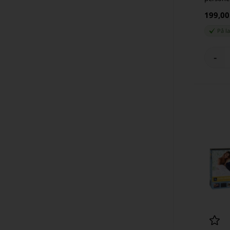
199,0
På l
-