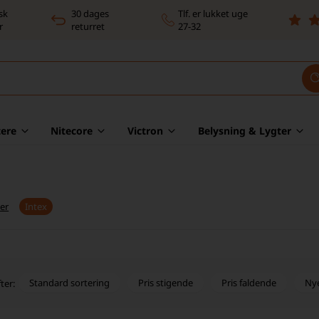
sk
30 dages
Tlf. er lukket uge
r
returret
27-32
ere
Nitecore
Victron
Belysning & Lygter
er
Intex
Standard sortering
Pris stigende
Pris faldende
Ny
ter: