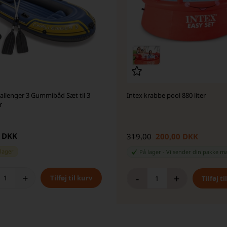
allenger 3 Gummibåd Sæt til 3
Intex krabbe pool 880 liter
r
0 DKK
319,00
200,00 DKK
 lager
På lager
-
Vi sender din pakke
m
+
-
+