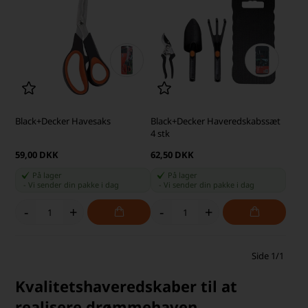
Black+Decker Havesaks
Black+Decker Haveredskabssæt
4 stk
59,00 DKK
62,50 DKK
På lager
På lager
-
Vi sender din pakke
i dag
-
Vi sender din pakke
i dag
-
+
-
+
Side 1/1
Kvalitetshaveredskaber til at
realisere drømmehaven