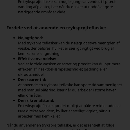
En tryksprøjteflaske kan nogle gange anvendes til præcis
vanding af planter, især når du ønsker at undgå at gøre
nærliggende områder våde.
Fordele ved at anvende en tryksprøjteflaske:
Nøjagtighed:
Med tryksprøjteflasker kan du nøjagtigt styre mængden af
væske, der påføres, hvilket er særligt vigtigt ved brug af
kemikalier eller gødning.
Effektiv anvendelse:
Ved at fordele væsken ensartet og præcist kan du optimere
effekten af insektbekæmpelsesmidler, gødning eller
ukrudtsmiddel.
Den sparer tid:
At anvende en tryksprøjteflaske kan spare tid sammenlignet
med manuel påføring, især når du arbejder i større haver
eller områder.
Den sikrer afstand:
En tryksprøjteflaske gør det muligt at påføre midler uden at
røre direkte ved dem, hvilket er særligt vigtigt, når du
arbejder med kemikalier.
Når du anvender en tryksprøjteflaske, er det essentielt at følge