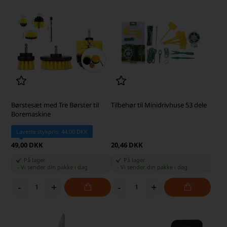
Børstesæt med Tre Børster til
Tilbehør til Minidrivhuse 53 dele
Boremaskine
Laveste stykpris: 44,00 DKK
49,00 DKK
20,46 DKK
På lager
På lager
-
Vi sender din pakke
i dag
-
Vi sender din pakke
i dag
-
+
-
+