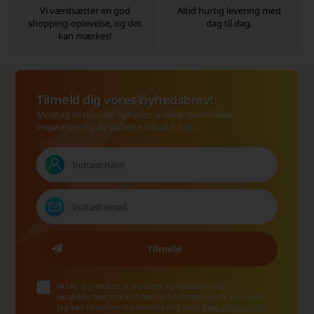
Vi værdsætter en god
Altid hurtig levering med
shopping-oplevelse, og det
dag til dag.
kan mærkes!
Tilmeld dig vores nyhedsbrev!
Modtag eksklusive nyheder, unikke rabatkoder,
inspiration og de vildeste tilbud fra os!
Ja tak, jeg ønsker at modtage nyhedsbreve og
skræddersyet markedsføring fra Batterinet.dk via e-mail.
Jeg kan til enhver tid afmelde mig igen.
Læs mere i vores