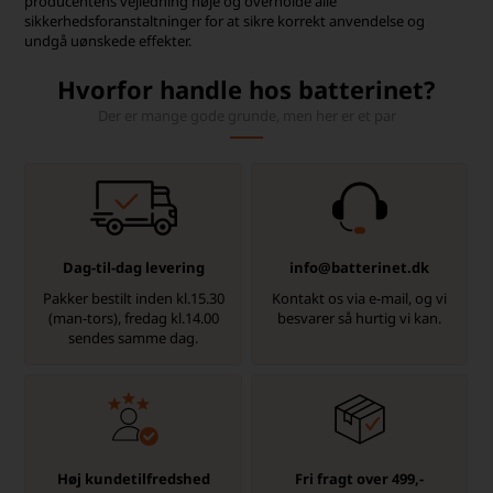
producentens vejledning nøje og overholde alle
sikkerhedsforanstaltninger for at sikre korrekt anvendelse og
undgå uønskede effekter.
Hvorfor handle hos batterinet?
Der er mange gode grunde, men her er et par
Dag-til-dag levering
info@batterinet.dk
Pakker bestilt inden kl.15.30
Kontakt os via e-mail, og vi
(man-tors), fredag kl.14.00
besvarer så hurtig vi kan.
sendes samme dag.
Høj kundetilfredshed
Fri fragt over 499,-