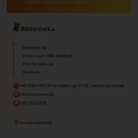
samtykkeerklæring for elektronisk post
Batterinet.dk
Virkevangen 48B, Assentoft
8960 Randers SØ
Danmark
+45 2398 3795 (Tlf. er lukket uge 27-32 - send os en e-mail)
info@batterinet.dk
CVR: 25273729
Se rutevejledning