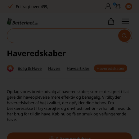
Fri fragt over 499,-
0
Dansk lager
30 dages returret
Tlf. er lukket uge 27-32
Haveredskaber
Høj kundetilfredshed
Bolig & Have
Haven
Haveartikler
Haveredskaber
Dag-til-dag levering
Fri fragt over 499,-
Opdag vores brede udvalg af haveredskaber, som er designet til at
Dansk lager
gøre din haveoplevelse mere effektiv og behagelig. Vi tilbyder
haveredskaber af høj kvalitet, der opfylder dine behov. Fra
30 dages returret
beskæresakse til tryksprøjter og drivhustilbehør - vi har alt, hvad du
har brug for til din have. Køb nu og få en smuk og velfungerende
have.
Tlf. er lukket uge 27-32
Høj kundetilfredshed
Filtrer produkter