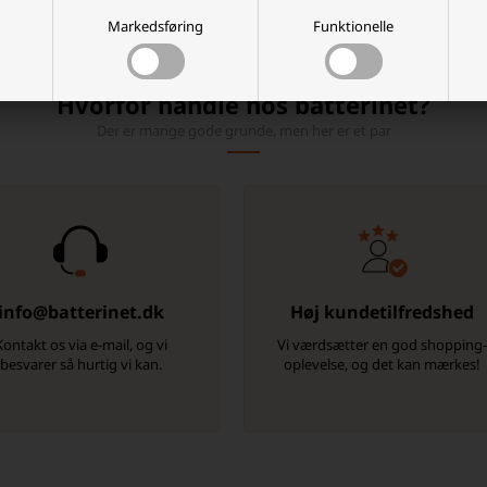
Markedsføring
Funktionelle
Hvorfor handle hos batterinet?
Der er mange gode grunde, men her er et par
info@batterinet.dk
Høj kundetilfredshed
Kontakt os via e-mail, og vi
Vi værdsætter en god shopping
besvarer så hurtig vi kan.
oplevelse, og det kan mærkes!