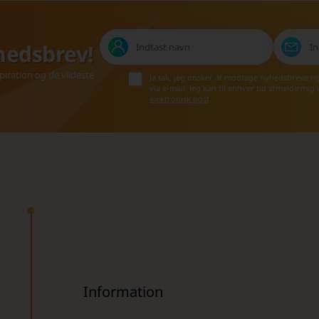
hedsbrev!
iration og de vildeste
Ja tak, jeg ønsker at modtage nyhedsbreve o
via e-mail. Jeg kan til enhver tid afmelde mig
elektronisk post
Information