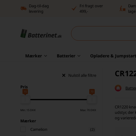
Dag-til-dag
Fri fragt over
Dan
levering
499,-
lage
Mærker
Batterier
Opladere & Jumpstart
CR122
Nulstil alle filtre
Pris
Batter
15
70
CR1220 knap
Min: 15 DKK
Max: 70 DKK
udstyr, der 
og variered
Mærker
Camelion
(2)