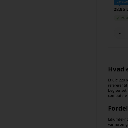
Laveste
28,95
På l
-
Hvad e
Et CR1220 b
refererer t
begrænset p
computere (
Forde
Litiumtekno
varme omgiv