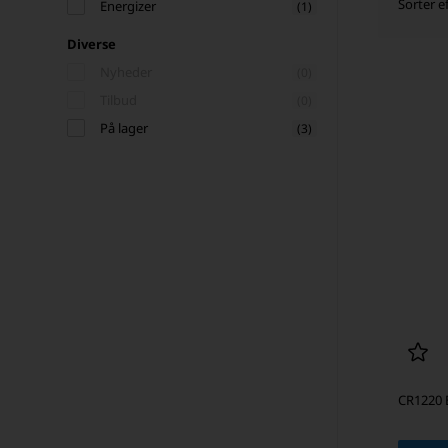
Sorter ef
Energizer
(1)
Diverse
Nyheder
(0)
Tilbud
(0)
På lager
(3)
CR1220 E