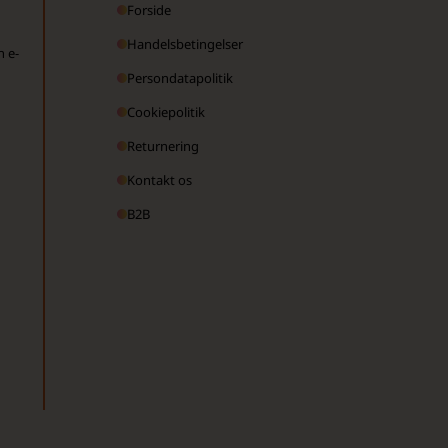
Forside
Handelsbetingelser
n e-
Persondatapolitik
Cookiepolitik
Returnering
Kontakt os
B2B