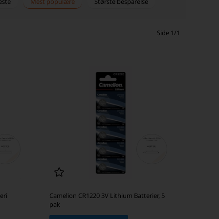
este
Mest populære
Største besparelse
Side 1/1
eri
Camelion CR1220 3V Lithium Batterier, 5
pak