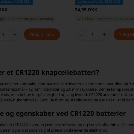
 stykpris: 16,95 DKK
Laveste stykpris: 15,95 DKK
 DKK
24,95 DKK
ager
-
Vi sender din pakke
mandag
På lager
-
Vi sender din pakke
m
+
-
+
r et CR1220 knapcellebatteri?
atteri er et kompakt litiumbatteri, som leverer en konstant spænding på 3 v
il batteriets mål – 12 mm i diameter og 2,0 mm i tykkelse. Denne kompakte stø
lads, men behov for pålidelighed og lang levetid. CR1220 anvendes ofte i u
CMOS-hukommelse). Dets lille form og stabile ydeevne gør det til et af de m
le og egenskaber ved CR1220 batterier
logien i CR1220 sikrer en jævn strømforsyning og lav selvafladning, så energ
elser og er det sikre valg til præcisionskrævende elektronik.