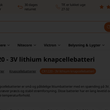
sk
30 dages
Tlf. er lukket uge
r
returret
27-32
ere
Nitecore
Victron
Belysning & Lygter
0 - 3V lithium knapcellebatteri
ier
Knapcellebatterier
CR1220 - 3V lithium knapcellebatteri
cellebatterier er små og pålidelige litiumbatterier med en spænding på 3V. De
kræver præcis og stabil strømforsyning. Disse batterier har en lang levetid o
e temperaturforhold.