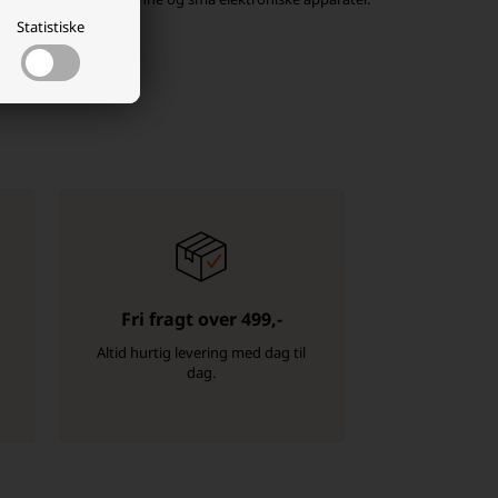
Statistiske
Fri fragt over 499,-
-
Altid hurtig levering med dag til
dag.