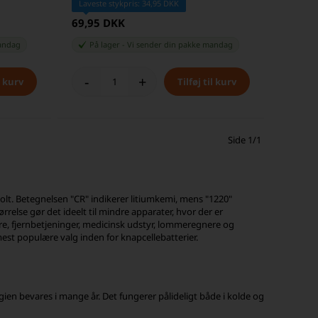
Laveste stykpris: 34,95 DKK
69,95 DKK
andag
På lager
-
Vi sender din pakke
mandag
-
+
Side 1/1
olt. Betegnelsen "CR" indikerer litiumkemi, mens "1220"
rrelse gør det ideelt til mindre apparater, hvor der er
re, fjernbetjeninger, medicinsk udstyr, lommeregnere og
est populære valg inden for knapcellebatterier.
ien bevares i mange år. Det fungerer pålideligt både i kolde og