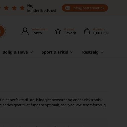
Høj
info@batterinet.dk
kundetilfredshed
Velkommen
0
gemt
0
vare(r)
Konto
Favorit
0,00 DKK
Bolig & Have
Sport & Fritid
Restsalg
 er perfekte til ure, bilnøgler, sensorer og andet elektronisk
g er designet til at fungere optimalt, selv ved lavt strømforbrug