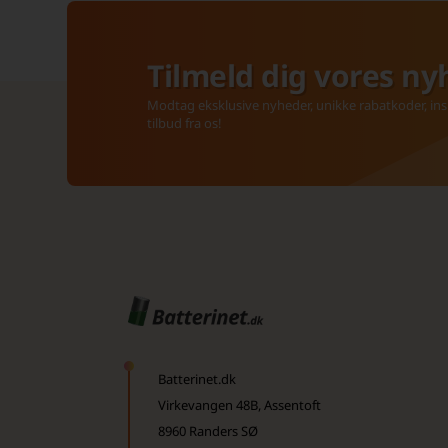
Tilmeld dig vores ny
Modtag eksklusive nyheder, unikke rabatkoder, insp
tilbud fra os!
Batterinet.dk
Virkevangen 48B, Assentoft
8960 Randers SØ