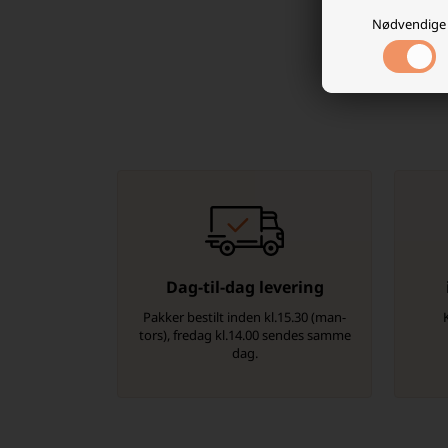
Nødvendige
Dag-til-dag levering
Pakker bestilt inden kl.15.30 (man-
tors), fredag kl.14.00 sendes samme
dag.