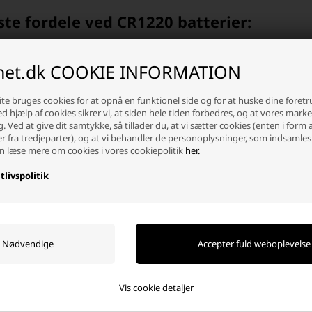
ste fordele ved CR1220 batterier:
levetid: Op til 8–10 års opbevaringstid
il spænding: 3V udgangsspænding sikrer konstant ydelse
inet.dk COOKIE INFORMATION
kt størrelse: Ideel til små og flade enheder
venligt design: Fri for kviksølv og tunge metaller
 kompatibilitet: Erstatter fx DL1220, ECR1220 og KCR1220
te bruges cookies for at opnå en funktionel side og for at huske dine foret
Ved hjælp af cookies sikrer vi, at siden hele tiden forbedres, og at vores mark
g. Ved at give dit samtykke, så tillader du, at vi sætter cookies (enten i form 
tning og korrekt brug
er fra tredjeparter), og at vi behandler de personoplysninger, som indsamles
n læse mere om cookies i vores cookiepolitik
her.
ning af et CR1220 batteri er det vigtigt at vælge et batteri med samme spæ
ugt kan påvirke kontakten. Sørg for korrekt polaritet ("+" og "-") og vælg ku
tlivspolitik
er du CR1220 batterier fra mærker som Duracell, Energizer, Varta, Camelion, 
.
1220 online – kvalitet og service
 har brug for et enkelt batteri til dit ur eller en multipakke til professionel 
Vis cookie detaljer
dygtige priser. Vores sortiment dækker både private og erhvervsmæssige b
vores relaterede kategori:
Urbatterier og lommeregnerbatterier
– et populær