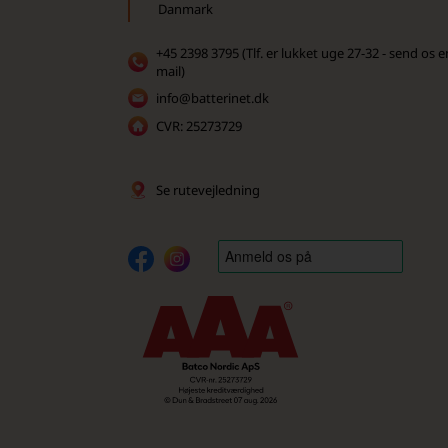
Danmark
+45 2398 3795 (Tlf. er lukket uge 27-32 - send os e
mail)
info@batterinet.dk
CVR: 25273729
Se rutevejledning