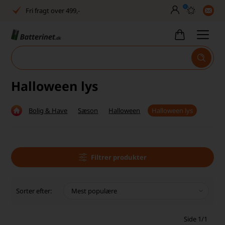
0
Fri fragt over 499,-
Dansk lager
30 dages returret
Tlf. er lukket uge 27-32
Halloween lys
Høj kundetilfredshed
Bolig & Have
Sæson
Halloween
Halloween lys
Dag-til-dag levering
Fri fragt over 499,-
Dansk lager
Filtrer produkter
30 dages returret
Sorter efter:
Tlf. er lukket uge 27-32
Side 1/1
Høj kundetilfredshed