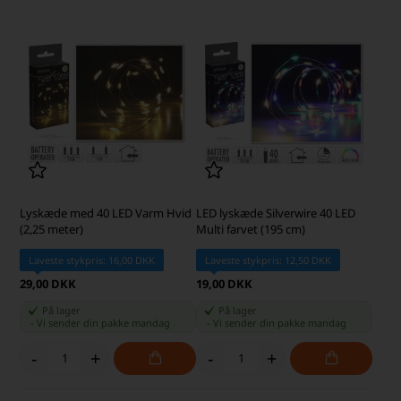
Lyskæde med 40 LED Varm Hvid
LED lyskæde Silverwire 40 LED
(2,25 meter)
Multi farvet (195 cm)
Laveste stykpris: 16,00 DKK
Laveste stykpris: 12,50 DKK
29,00 DKK
19,00 DKK
På lager
På lager
-
Vi sender din pakke
mandag
-
Vi sender din pakke
mandag
-
+
-
+