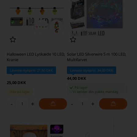
Halloween LED Lyskæde 10 LED,
Solar LED Silverwire 5 m 100 LED,
Kranie
Multifarvet
Laveste stykpris: 21,50 DKK
Laveste stykpris: 34,00 DKK
44,00 DKK
25,00 DKK
På lager
Ikke på lager
-
Vi sender din pakke
mandag
-
+
-
+