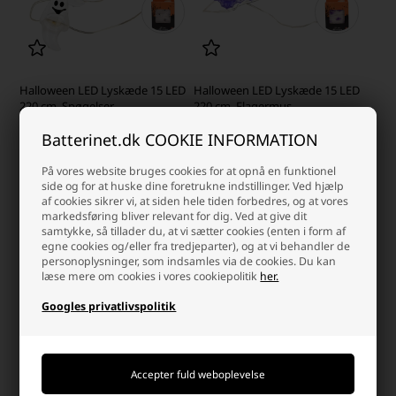
Halloween LED Lyskæde 15 LED
Halloween LED Lyskæde 15 LED
220 cm, Spøgelser
220 cm, Flagermus
Batterinet.dk COOKIE INFORMATION
Laveste stykpris: 26,50 DKK
Laveste stykpris: 26,50 DKK
29,00 DKK
29,00 DKK
På vores website bruges cookies for at opnå en funktionel
side og for at huske dine foretrukne indstillinger. Ved hjælp
Ikke på lager
Ikke på lager
af cookies sikrer vi, at siden hele tiden forbedres, og at vores
markedsføring bliver relevant for dig. Ved at give dit
-
+
-
+
samtykke, så tillader du, at vi sætter cookies (enten i form af
egne cookies og/eller fra tredjeparter), og at vi behandler de
personoplysninger, som indsamles via de cookies. Du kan
læse mere om cookies i vores cookiepolitik
her.
Googles privatlivspolitik