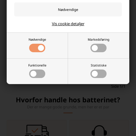
Halloween LED Lyskæde 15 LED
Pro Garden Solar Lyskæde 200
220 cm, Øjne
LED Multifarvet
Vis cookie detaljer
Laveste stykpris: 26,50 DKK
Laveste stykpris: 49,00 DKK
Nødvendige
Markedsføring
89,00 DKK
29,00 DKK
På lager
Ikke på lager
-
Vi sender din pakke
mandag
-
+
-
+
Funktionelle
Statistiske
Side 1/1
Hvorfor handle hos batterinet?
Der er mange gode grunde, men her er et par