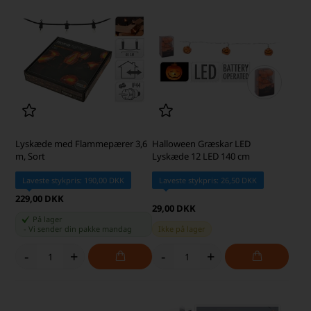
Lyskæde med Flammepærer 3,6
Halloween Græskar LED
m, Sort
Lyskæde 12 LED 140 cm
Laveste stykpris: 190,00 DKK
Laveste stykpris: 26,50 DKK
229,00 DKK
29,00 DKK
På lager
-
Vi sender din pakke
mandag
Ikke på lager
-
+
-
+