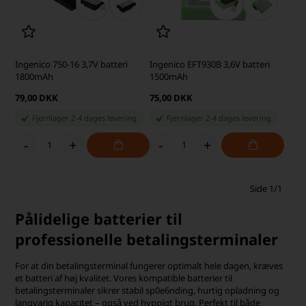
Ingenico 750-16 3,7V batteri
Ingenico EFT930B 3,6V batteri
1800mAh
1500mAh
79,00 DKK
75,00 DKK
Fjernlager 2-4 dages levering
Fjernlager 2-4 dages levering
-
+
-
+
Side 1/1
Pålidelige batterier til
professionelle betalingsterminaler
For at din betalingsterminal fungerer optimalt hele dagen, kræves
et batteri af høj kvalitet. Vores kompatible batterier til
betalingsterminaler sikrer stabil sp0e6nding, hurtig opladning og
langvarig kapacitet – også ved hyppigt brug. Perfekt til både