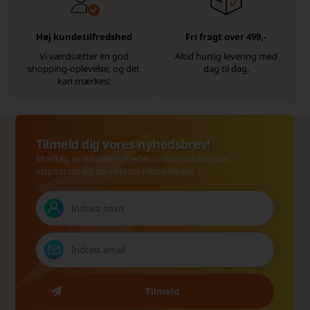
Høj kundetilfredshed
Fri fragt over 499,-
Vi værdsætter en god
Altid hurtig levering med
shopping-oplevelse, og det
dag til dag.
kan mærkes!
Tilmeld dig vores nyhedsbrev!
Modtag eksklusive nyheder, unikke rabatkoder,
inspiration og de vildeste tilbud fra os!