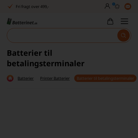
0
Fri fragt over 499,-
Dansk lager
30 dages returret
Tlf. er lukket uge 27-32
Batterier til
Høj kundetilfredshed
betalingsterminaler
Dag-til-dag levering
Batterier
Printer Batterier
Batterier til betalingsterminaler
Fri fragt over 499,-
Dansk lager
30 dages returret
Tlf. er lukket uge 27-32
Høj kundetilfredshed