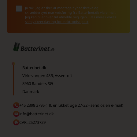
Ja tak, jeg ønsker at modtage nyhedsbreve og
skræddersyet markedsføring fra Batterinet.dk via e-mail.
Jeg kan til enhver tid afmelde mig igen.
Læs mere i vores
samtykkeerklæring for elektronisk post
Batterinet.dk
Virkevangen 48B, Assentoft
8960 Randers SØ
Danmark
+45 2398 3795 (Tlf. er lukket uge 27-32 - send os en e-mail)
info@batterinet.dk
CVR: 25273729