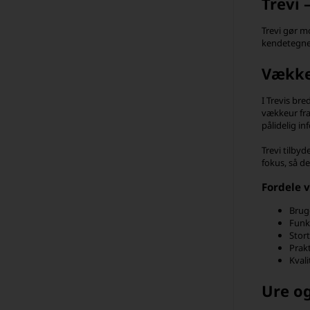
Trevi 
Trevi gør m
kendetegnet
Vækkeu
I Trevis bre
vækkeur fra
pålidelig i
Trevi tilbyd
fokus, så de
Fordele v
Brug
Funkt
Stor
Prakt
Kvali
Ure o