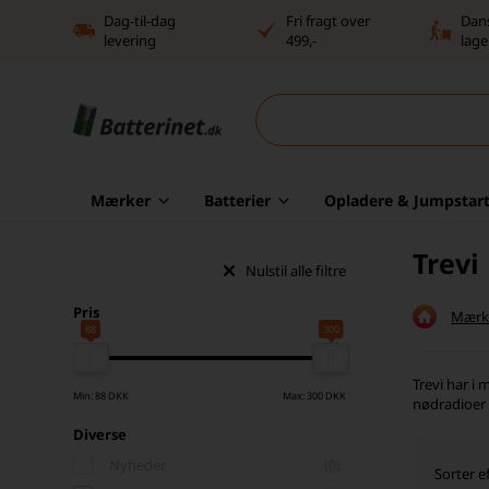
Dag-til-dag
Fri fragt over
Dan
levering
499,-
lage
Mærker
Batterier
Opladere & Jumpstart
Trevi
Nulstil alle filtre
Pris
Mærk
88
300
Trevi har i
Min: 88 DKK
Max: 300 DKK
nødradioer 
Diverse
Nyheder
(0)
Sorter ef