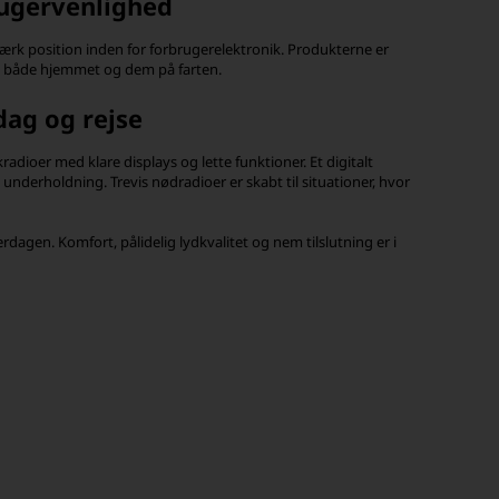
rugervenlighed
ærk position inden for forbrugerelektronik. Produkterne er
l både hjemmet og dem på farten.
dag og rejse
adioer med klare displays og lette funktioner. Et digitalt
 underholdning. Trevis nødradioer er skabt til situationer, hvor
erdagen. Komfort, pålidelig lydkvalitet og nem tilslutning er i