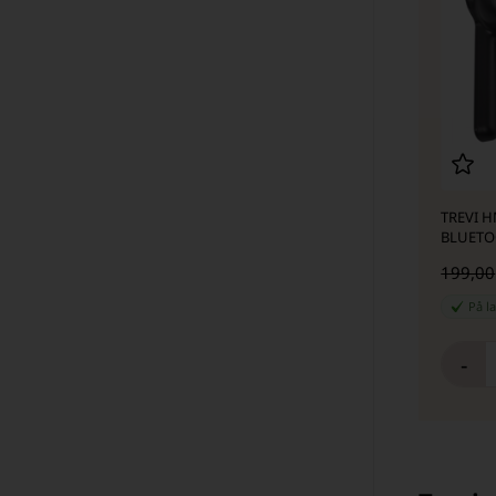
TREVI H
BLUETO
199,00
På l
-