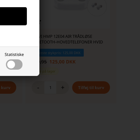
TREVI HMP 12E04 AIR TRÅDLØSE
HVID
BLUETOOTH-HOVEDTELEFONER HVID
Laveste stykpris: 125,00 DKK
Statistiske
299,95
125,00 DKK
orgen
Ikke på lager
-
+