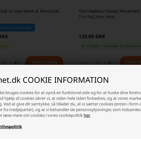
gitalt Ur med Alarm & Termostat,
Trevi Vækkeur Sweep Movement
11x11x5,3 cm, Hvid
 stykpris: 89,00 DKK
 DKK
129,00 DKK
 lager
På lager
-
Vi sender din pakke
im
+
-
+
inet.dk COOKIE INFORMATION
te bruges cookies for at opnå en funktionel side og for at huske dine foret
- 59%
SKARP PRIS · SKARP P
Ved hjælp af cookies sikrer vi, at siden hele tiden forbedres, og at vores mark
g. Ved at give dit samtykke, så tillader du, at vi sætter cookies (enten i form 
er fra tredjeparter), og at vi behandler de personoplysninger, som indsamles
n læse mere om cookies i vores cookiepolitik
her.
tlivspolitik