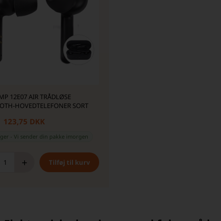
MP 12E07 AIR TRÅDLØSE
OTH-HOVEDTELEFONER SORT
123,75 DKK
ager
-
Vi sender din pakke
imorgen
+