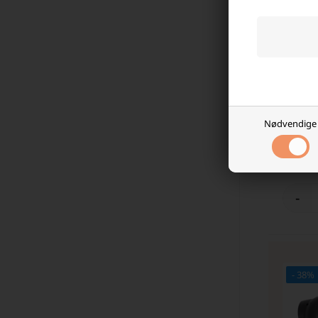
TREVI H
BLUETO
Laveste
Nødvendige
299,9
På l
-
- 38%