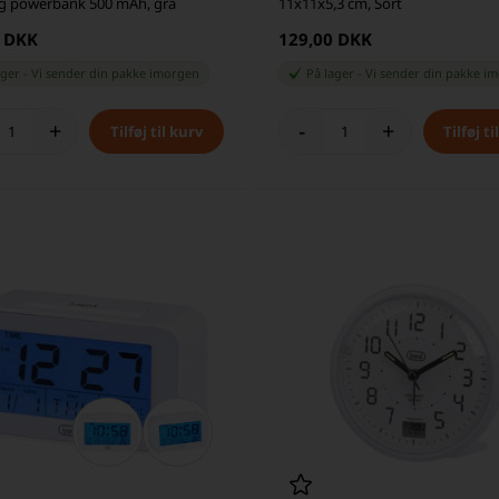
g powerbank 500 mAh, grå
11x11x5,3 cm, Sort
0 DKK
129,00 DKK
ager
-
Vi sender din pakke
imorgen
På lager
-
Vi sender din pakke
im
+
-
+