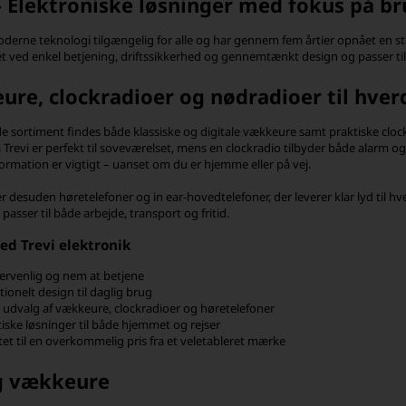
– Elektroniske løsninger med fokus på b
oderne teknologi tilgængelig for alle og har gennem fem årtier opnået en st
 ved enkel betjening, driftssikkerhed og gennemtænkt design og passer ti
re, clockradioer og nødradioer til hver
de sortiment findes både klassiske og digitale vækkeure samt praktiske clockr
 Trevi er perfekt til soveværelset, mens en clockradio tilbyder både alarm og
nformation er vigtigt – uanset om du er hjemme eller på vej.
er desuden høretelefoner og in ear-hovedtelefoner, der leverer klar lyd til hv
 passer til både arbejde, transport og fritid.
ed Trevi elektronik
ervenlig og nem at betjene
ionelt design til daglig brug
t udvalg af vækkeure, clockradioer og høretelefoner
iske løsninger til både hjemmet og rejser
tet til en overkommelig pris fra et veletableret mærke
g vækkeure