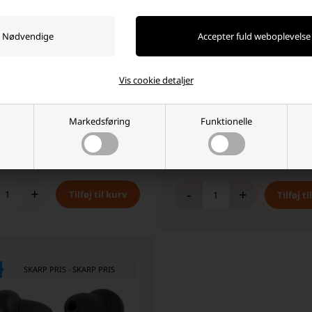
Vis cookie detaljer
MP 12E04 AIR TRÅDLØSE
TREVI HMP 12E07 AIR TRÅDLØSE
OTH-HOVEDTELEFONER SORT
BLUETOOTH-HOVEDTELEFONER 
 stykpris: 199,00 DKK
Markedsføring
Funktionelle
5 DKK
299,95
123,75 DKK
ager
-
Vi sender din pakke
imorgen
På lager
-
Vi sender din pakke
im
+
-
+
SKARP PRIS · SKARP PRIS