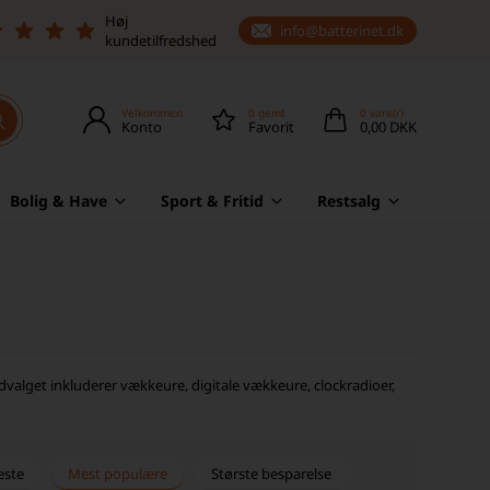
Høj
info@batterinet.dk
kundetilfredshed
Velkommen
0
gemt
0
vare(r)
Konto
Favorit
0,00 DKK
Bolig & Have
Sport & Fritid
Restsalg
dvalget inkluderer vækkeure, digitale vækkeure, clockradioer,
este
Mest populære
Største besparelse