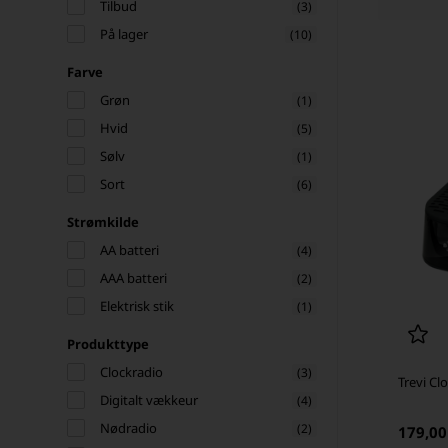
Tilbud
(3)
På lager
(10)
Farve
Grøn
(1)
Hvid
(5)
Sølv
(1)
Sort
(6)
Strømkilde
AA batteri
(4)
AAA batteri
(2)
Elektrisk stik
(1)
Produkttype
Clockradio
(3)
Trevi Cl
Digitalt vækkeur
(4)
Nødradio
(2)
179,0