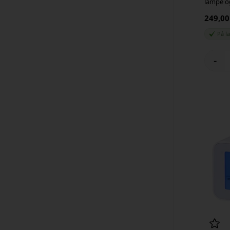
lampe o
249,0
På l
-