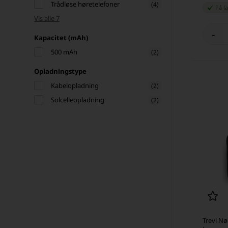
Trådløse høretelefoner
(4)
På l
Vis alle 7
-
Kapacitet (mAh)
500 mAh
(2)
Opladningstype
Kabelopladning
(2)
Solcelleopladning
(2)
Trevi Nødradio - hånd