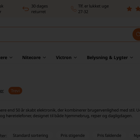
sk
30 dages
Tlf. er lukket uge
r
returret
27-32
ere
Nitecore
Victron
Belysning & Lygter
er
Trevi
 mere end 50 år skabt elektronik, der kombinerer brugervenlighed med stil. U
og høretelefoner, designet til både hjemmebrug, rejser og dagligdagen.
Standard sortering
Pris stigende
Pris faldende
Ny
ter: