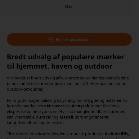
Xtar
Filtrer produkter
Bredt udvalg af populære mærker
til hjemmet, haven og outdoor
Vi tilbyder et bredt udvalg af kvalitetsmærker, der dækker alle dine
behov inden for batterier, belysning, boligtilbehør, haveudstyr og
outdoor-produkter.
For dig, der søger pålidelig belysning, har vi lygter og batterier fra
førende mærker som
Nitecore
og
Armytek
, kendt for deres
ekspertise og høje ydeevne. Hvis du mangler holdbare batterier,
kan vi anbefale
Duracell
og
Maxell
, som er garanteret
langtidsholdbare og driftssikre.
Til outdoor-entusiaster tilbyder vi robuste produkter fra
Redcliffs
,