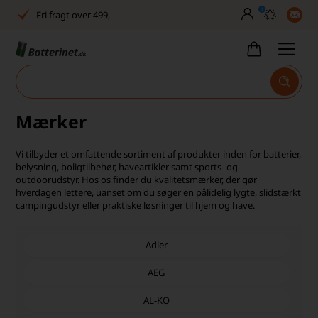
0
Fri fragt over 499,-
Dansk lager
30 dages returret
Tlf. er lukket uge 27-32
Mærker
Høj kundetilfredshed
Vi tilbyder et omfattende sortiment af produkter inden for batterier,
Dag-til-dag levering
belysning, boligtilbehør, haveartikler samt sports- og
outdoorudstyr. Hos os finder du kvalitetsmærker, der gør
hverdagen lettere, uanset om du søger en pålidelig lygte, slidstærkt
Fri fragt over 499,-
campingudstyr eller praktiske løsninger til hjem og have.
Dansk lager
Adler
30 dages returret
AEG
Tlf. er lukket uge 27-32
AL-KO
Høj kundetilfredshed