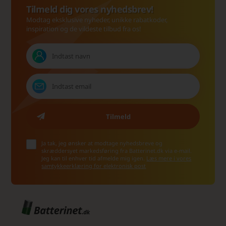
Tilmeld dig vores nyhedsbrev!
Modtag eksklusive nyheder, unikke rabatkoder,
inspiration og de vildeste tilbud fra os!
Ja tak, jeg ønsker at modtage nyhedsbreve og
skræddersyet markedsføring fra Batterinet.dk via e-mail.
Jeg kan til enhver tid afmelde mig igen.
Læs mere i vores
samtykkeerklæring for elektronisk post