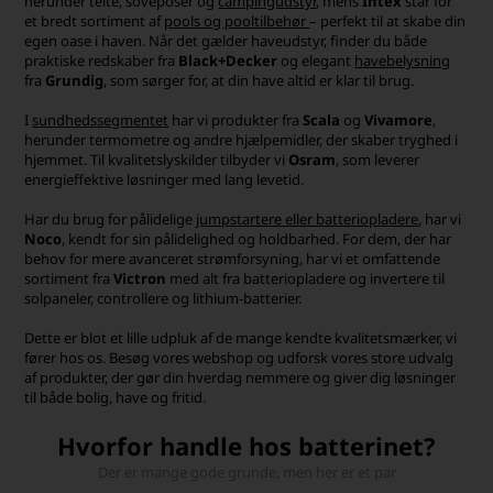
herunder telte, soveposer og
campingudstyr
, mens
Intex
står for
et bredt sortiment af
pools og pooltilbehør
– perfekt til at skabe din
egen oase i haven. Når det gælder haveudstyr, finder du både
praktiske redskaber fra
Black+Decker
og elegant
havebelysning
fra
Grundig
, som sørger for, at din have altid er klar til brug.
I
sundhedssegmentet
har vi produkter fra
Scala
og
Vivamore
,
herunder termometre og andre hjælpemidler, der skaber tryghed i
hjemmet. Til kvalitetslyskilder tilbyder vi
Osram
, som leverer
energieffektive løsninger med lang levetid.
Har du brug for pålidelige
jumpstartere eller batteriopladere
, har vi
Noco
, kendt for sin pålidelighed og holdbarhed. For dem, der har
behov for mere avanceret strømforsyning, har vi et omfattende
sortiment fra
Victron
med alt fra batteriopladere og invertere til
solpaneler, controllere og lithium-batterier.
Dette er blot et lille udpluk af de mange kendte kvalitetsmærker, vi
fører hos os. Besøg vores webshop og udforsk vores store udvalg
af produkter, der gør din hverdag nemmere og giver dig løsninger
til både bolig, have og fritid.
Hvorfor handle hos batterinet?
Der er mange gode grunde, men her er et par