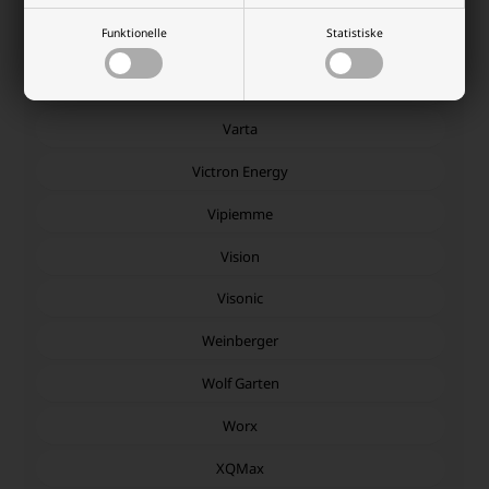
Trojan
Funktionelle
Statistiske
Umbro
Vaggan
Varta
Victron Energy
Vipiemme
Vision
Visonic
Weinberger
Wolf Garten
Worx
XQMax