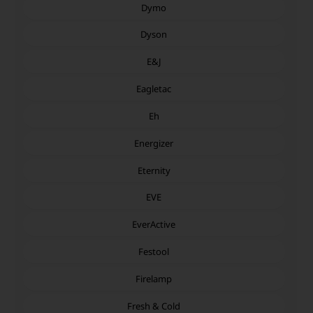
Dymo
Dyson
E&J
Eagletac
Eh
Energizer
Eternity
EVE
EverActive
Festool
Firelamp
Fresh & Cold