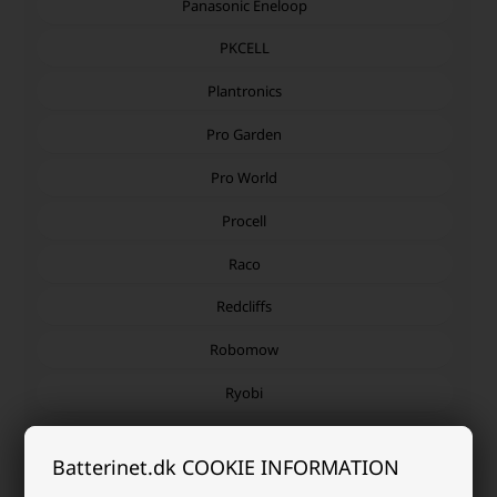
Panasonic Eneloop
PKCELL
Plantronics
Pro Garden
Pro World
Procell
Raco
Redcliffs
Robomow
Ryobi
SAFT
Batterinet.dk COOKIE INFORMATION
Samsung