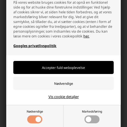
På vores website bruges cookies for at opnå en funktionel
Scatch
side og for at huske dine foretrukne indstillinger. Ved hjælp
af cookies sikrer vi, at siden hele tiden forbedres, og at vores
markedsføring bliver relevant for dig. Ved at give dit
SHARK
samtykke, så tillader du, at vi sætter cookies (enten i form af
egne cookies og/eller fra tredjeparter), og at vi behandler de
Slazenger
personoplysninger, som indsamles via de cookies. Du kan
læse mere om cookies i vores cookiepolitik
her.
Sonnenschein
Googles privatlivspolitik
Stanley
Symbol
Tadiran
Tekmee
Tivoli Audio
Vis cookie detaljer
Topband
Nødvendige
Markedsføring
Trevi