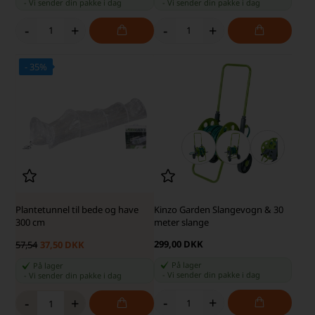
-
Vi sender din pakke
i dag
-
Vi sender din pakke
i dag
-
+
-
+
- 35%
Plantetunnel til bede og have
Kinzo Garden Slangevogn & 30
300 cm
meter slange
299,00 DKK
57,54
37,50 DKK
På lager
På lager
-
Vi sender din pakke
i dag
-
Vi sender din pakke
i dag
-
+
-
+