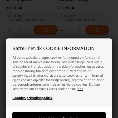
99,00 DKK
25,23 DKK
På lager
På lager
-
Vi sender din pakke
i dag
-
Vi sender din pakke
i dag
-
+
-
+
Batterinet.dk COOKIE INFORMATION
På vores website bruges cookies for at opnå en funktionel
side og for at huske dine foretrukne indstillinger. Ved hjælp
af cookies sikrer vi, at siden hele tiden forbedres, og at vores
markedsføring bliver relevant for dig. Ved at give dit
samtykke, så tillader du, at vi sætter cookies (enten i form af
egne cookies og/eller fra tredjeparter), og at vi behandler de
personoplysninger, som indsamles via de cookies. Du kan
læse mere om cookies i vores cookiepolitik
her.
Regnvandsbeholder Foldbar
Black+Decker Haveslange 15m
Googles privatlivspolitik
500L
99,00 DKK
356,69 DKK
På lager