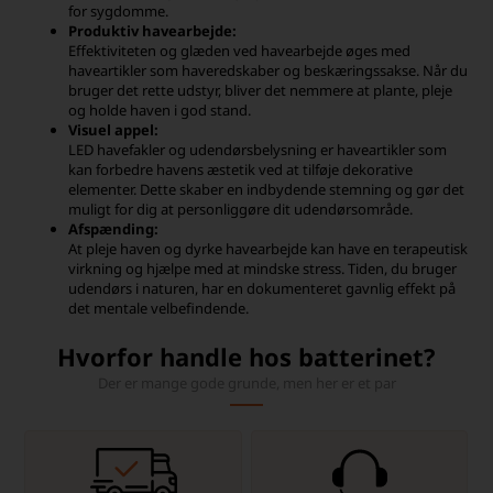
for sygdomme.
Produktiv havearbejde:
Effektiviteten og glæden ved havearbejde øges med
haveartikler som haveredskaber og beskæringssakse. Når du
bruger det rette udstyr, bliver det nemmere at plante, pleje
og holde haven i god stand.
Visuel appel:
LED havefakler og udendørsbelysning er haveartikler som
kan forbedre havens æstetik ved at tilføje dekorative
elementer. Dette skaber en indbydende stemning og gør det
muligt for dig at personliggøre dit udendørsområde.
Afspænding:
At pleje haven og dyrke havearbejde kan have en terapeutisk
virkning og hjælpe med at mindske stress. Tiden, du bruger
udendørs i naturen, har en dokumenteret gavnlig effekt på
det mentale velbefindende.
Hvorfor handle hos batterinet?
Der er mange gode grunde, men her er et par