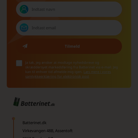
Ja tak, jeg ønsker at modtage nyhedsbreve og
skræddersyet markedsføring fra Batterinet via e-mail. Jeg
kan til enhver tid afmelde mig igen.
Læs mere i vores
samtykkeerklæring for elektronisk post
Batterinet.dk
Virkevangen 48B, Assentoft