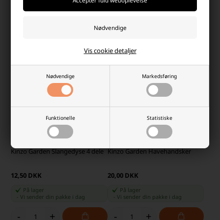
Ikke på lager
-
Vi sender din pakke
i dag
-
+
-
+
Vis cookie detaljer
Nødvendige
Markedsføring
Funktionelle
Statistiske
Kinzo Garden Slangedyse 4 dele
Kinzo Garden Havehandsker
12,50 DKK
20,00 DKK
På lager
På lager
-
Vi sender din pakke
i dag
-
Vi sender din pakke
i dag
-
+
-
+