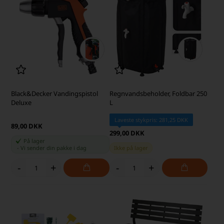
Black&Decker Vandingspistol
Regnvandsbeholder, Foldbar 250
Deluxe
L
Laveste stykpris: 281,25 DKK
89,00 DKK
299,00 DKK
På lager
-
Vi sender din pakke
i dag
Ikke på lager
-
+
-
+