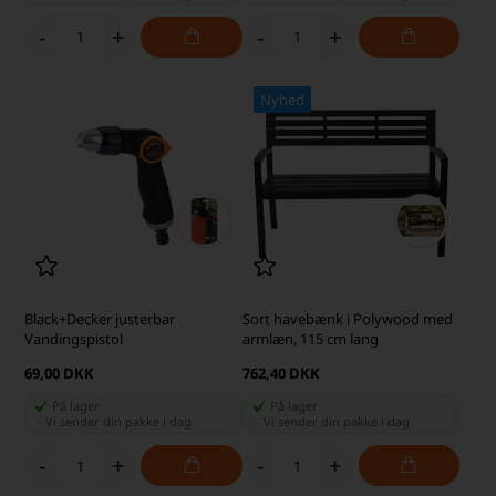
-
+
-
+
Nyhed
Black+Decker justerbar
Sort havebænk i Polywood med
Vandingspistol
armlæn, 115 cm lang
69,00 DKK
762,40 DKK
På lager
På lager
-
Vi sender din pakke
i dag
-
Vi sender din pakke
i dag
-
+
-
+