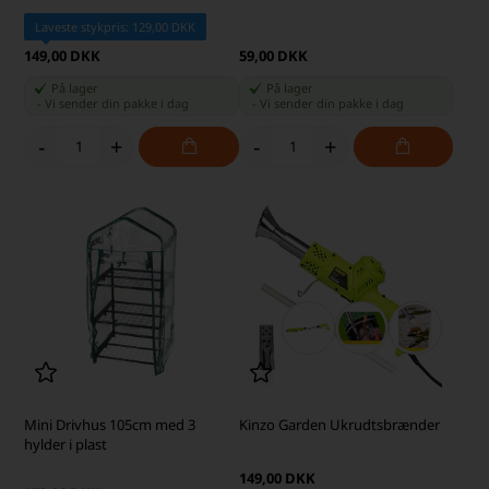
Laveste stykpris: 129,00 DKK
149,00 DKK
59,00 DKK
På lager
På lager
-
Vi sender din pakke
i dag
-
Vi sender din pakke
i dag
-
+
-
+
Mini Drivhus 105cm med 3
Kinzo Garden Ukrudtsbrænder
hylder i plast
149,00 DKK