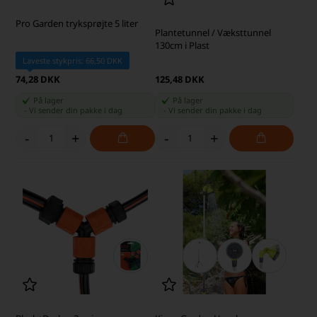
Pro Garden tryksprøjte 5 liter
Plantetunnel / Væksttunnel
130cm i Plast
Laveste stykpris: 66,50 DKK
74,28 DKK
125,48 DKK
På lager
På lager
-
Vi sender din pakke
i dag
-
Vi sender din pakke
i dag
-
+
-
+