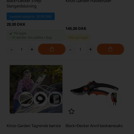
Black+Decker 3-vejs
Kinzo Garden Havebruser
Slangetilslutning
Laveste stykpris: 20,00 DKK
28,00 DKK
145,00 DKK
På lager
-
Vi sender din pakke
i dag
Ikke på lager
-
+
-
+
Kinzo Garden Tagrende børste
Black+Decker Anvil beskæresaks