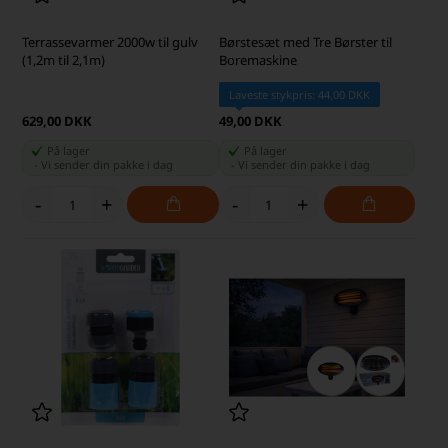
Terrassevarmer 2000w til gulv
Børstesæt med Tre Børster til
(1,2m til 2,1m)
Boremaskine
Laveste stykpris: 44,00 DKK
629,00 DKK
49,00 DKK
På lager
På lager
-
Vi sender din pakke
i dag
-
Vi sender din pakke
i dag
-
+
-
+