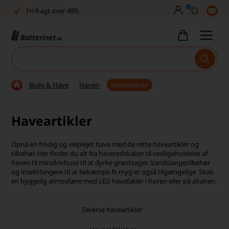
0
Dansk lager
30 dages returret
Tlf. er lukket uge 27-32
Høj kundetilfredshed
Bolig & Have
Haven
Haveartikler
Dag-til-dag levering
Haveartikler
Fri fragt over 499,-
Dansk lager
Opnå en frodig og velplejet have med de rette haveartikler og
tilbehør. Her finder du alt fra haveredskaber til vedligeholdelse af
30 dages returret
haven til minidrivhuse til at dyrke grøntsager. Vandslangetilbehør
og insektfangere til at bekæmpe fx myg er også tilgængelige. Skab
en hyggelig atmosfære med LED havefakler i haven eller på altanen.
Tlf. er lukket uge 27-32
Høj kundetilfredshed
Diverse haveartikler