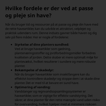
Hvilke fordele er der ved at passe
og pleje sin have?
Når du bruger tid og ressourcer på at passe og pleje din have med
de rette haveartikler, kan du udvikle et attraktivt, velplejet og
praktisk udendørs rum. Denne indsats gavner både haven og dig
selv på flere måder. Her er nogle af fordelene:
Styrkelse af dine planters sundhed:
Ved at bruge haveartikler som gødning,
plantenæringsstoffer og jordforbedringsmidler forbedres
kvaliteten af jorden. Dette skaber et mere optimalt miljø for
plantevækst, hvilket resulterer i sundere og mere robuste
planter.
Bekæmpelse af skadedyr:
Når du bruger haveartikler som insektfangere kan du
effektivt kontrollere skadedyr og stoppe dem i at skade dine
planter. Det er med til at bevare en sund have.
Optimering af vanding:
Vandslanger og regnvandsopsamlingssystemer er
haveartikler, som er vigtige for effektiv vandstyring. Det
sikrer, at dine planter får den rette mængde vand uden risiko
for overvanding, hvilket hjælper med at minimere risikoen