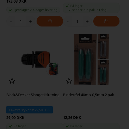
173,08 DKK
På lager
Fjernlager 2-4 dages levering
-
Vi sender din pakke
i dag
-
+
-
+
Black&Decker Slangetilslutning
Bindetråd 40m x 0,5mm 2 pak
Laveste stykpris: 22,50 DKK
29,00 DKK
12,26 DKK
På lager
På lager