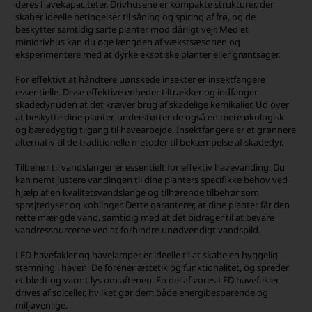
deres havekapaciteter. Drivhusene er kompakte strukturer, der
skaber ideelle betingelser til såning og spiring af frø, og de
beskytter samtidig sarte planter mod dårligt vejr. Med et
minidrivhus kan du øge længden af vækstsæsonen og
eksperimentere med at dyrke eksotiske planter eller grøntsager.
For effektivt at håndtere uønskede insekter er insektfangere
essentielle. Disse effektive enheder tiltrækker og indfanger
skadedyr uden at det kræver brug af skadelige kemikalier. Ud over
at beskytte dine planter, understøtter de også en mere økologisk
og bæredygtig tilgang til havearbejde. Insektfangere er et grønnere
alternativ til de traditionelle metoder til bekæmpelse af skadedyr.
Tilbehør til vandslanger er essentielt for effektiv havevanding. Du
kan nemt justere vandingen til dine planters specifikke behov ved
hjælp af en kvalitetsvandslange og tilhørende tilbehør som
sprøjtedyser og koblinger. Dette garanterer, at dine planter får den
rette mængde vand, samtidig med at det bidrager til at bevare
vandressourcerne ved at forhindre unødvendigt vandspild.
LED havefakler og havelamper er ideelle til at skabe en hyggelig
stemning i haven. De forener æstetik og funktionalitet, og spreder
et blødt og varmt lys om aftenen. En del af vores LED havefakler
drives af solceller, hvilket gør dem både energibesparende og
miljøvenlige.