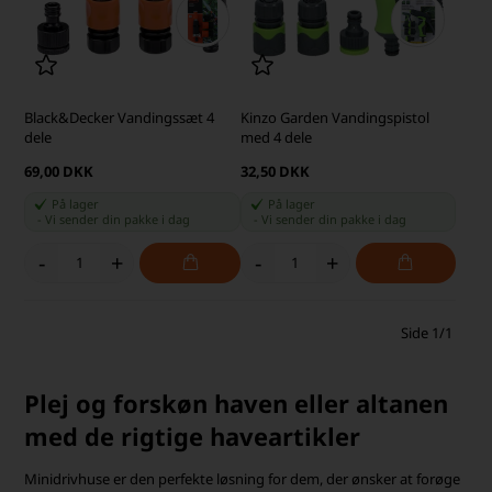
Black&Decker Vandingssæt 4
Kinzo Garden Vandingspistol
dele
med 4 dele
69,00 DKK
32,50 DKK
På lager
På lager
-
Vi sender din pakke
i dag
-
Vi sender din pakke
i dag
-
+
-
+
Side 1/1
Plej og forskøn haven eller altanen
med de rigtige haveartikler
Minidrivhuse er den perfekte løsning for dem, der ønsker at forøge