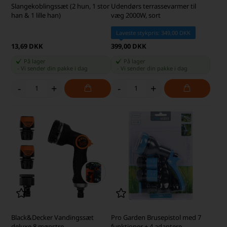
Slangekoblingssæt (2 hun, 1 stor
Udendørs terrassevarmer til
han & 1 lille han)
væg 2000W, sort
Laveste stykpris: 349,00 DKK
13,69 DKK
399,00 DKK
På lager
På lager
-
Vi sender din pakke
i dag
-
Vi sender din pakke
i dag
-
+
-
+
Black&Decker Vandingssæt
Pro Garden Brusepistol med 7
deluxe 8 mønstre
funktioner + 4 adaptere