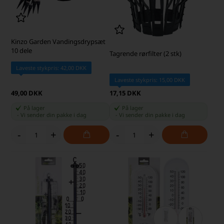
Kinzo Garden Vandingsdrypsæt
10 dele
Tagrende rørfilter (2 stk)
Laveste stykpris: 42,00 DKK
Laveste stykpris: 15,00 DKK
49,00 DKK
17,15 DKK
På lager
På lager
-
Vi sender din pakke
i dag
-
Vi sender din pakke
i dag
-
+
-
+