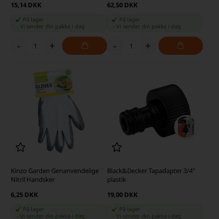
15,14 DKK
62,50 DKK
På lager
På lager
-
Vi sender din pakke
i dag
-
Vi sender din pakke
i dag
-
+
-
+
Kinzo Garden Genanvendelige
Black&Decker Tapadapter 3/4"
Nitril Handsker
plastik
6,25 DKK
19,00 DKK
På lager
På lager
-
Vi sender din pakke
i dag
-
Vi sender din pakke
i dag