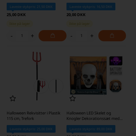
Laveste stykpris: 21,50 DKK
Laveste stykpris: 16,50 DKK
25,00 DKK
20,00 DKK
Ikke på lager
Ikke på lager
-
+
-
+
Halloween Rekvisitter i Plastik
Halloween LED Skelet og
115 cm, Trefork
Knogler Dekorationssæt med
Lys
Laveste stykpris: 25,00 DKK
Laveste stykpris: 89,00 DKK