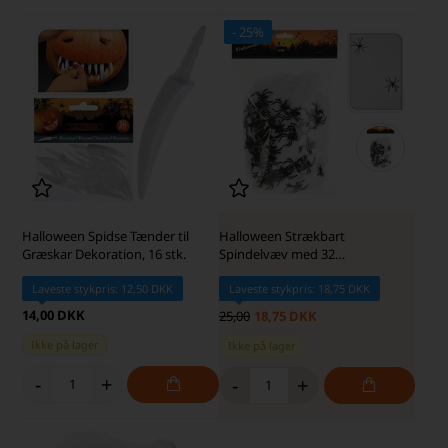
- 25%
SKARP PRIS · SKARP PRIS
Halloween Spidse Tænder til
Halloween Strækbart
Græskar Dekoration, 16 stk.
Spindelvæv med 32
Edderkopper
Laveste stykpris: 12,50 DKK
Laveste stykpris: 18,75 DKK
14,00 DKK
25,00
18,75 DKK
Ikke på lager
Ikke på lager
-
+
-
+