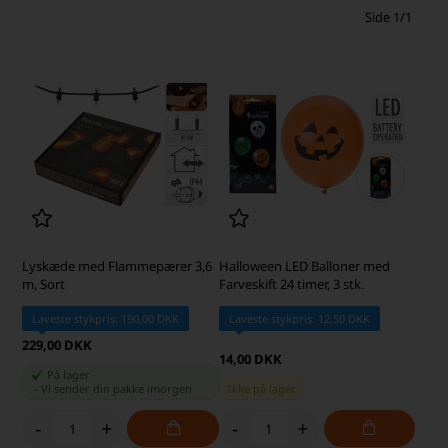
Side 1/1
Lyskæde med Flammepærer 3,6
Halloween LED Balloner med
m, Sort
Farveskift 24 timer, 3 stk.
Laveste stykpris: 190,00 DKK
Laveste stykpris: 12,50 DKK
229,00 DKK
14,00 DKK
På lager
-
Vi sender din pakke
imorgen
Ikke på lager
-
+
-
+