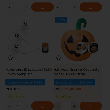
-
+
-
+
- 32%
SKARP PRIS · SKARP PRIS
Halloween LED Lyskæde 15 LED
Halloween Græskar, Oppustelig
220 cm, Spøgelser
med LED-lys, Ø 98 cm
Laveste stykpris: 26,50 DKK
Laveste stykpris: 150,00 DKK
29,00 DKK
219,00
150,00 DKK
Ikke på lager
Ikke på lager
-
+
-
+