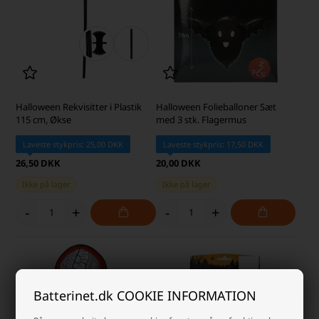
Halloween Rekvisitter i Plastik
Halloween Folieballoner Sæt
115 cm, Økse
med 3 stk. Flagermus
Laveste stykpris: 25,00 DKK
Laveste stykpris: 17,50 DKK
26,50 DKK
20,00 DKK
Ikke på lager
Ikke på lager
-
+
-
+
Batterinet.dk COOKIE INFORMATION