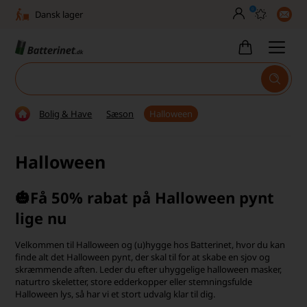
0
Dansk lager
30 dages returret
Tlf. er lukket uge 27-32
Høj kundetilfredshed
Bolig & Have
Sæson
Halloween
Dag-til-dag levering
Halloween
Fri fragt over 499,-
Dansk lager
🎃Få 50% rabat på Halloween pynt
lige nu
30 dages returret
Tlf. er lukket uge 27-32
Velkommen til Halloween og (u)hygge hos Batterinet, hvor du kan
finde alt det Halloween pynt, der skal til for at skabe en sjov og
skræmmende aften. Leder du efter uhyggelige halloween masker,
Høj kundetilfredshed
naturtro skeletter, store edderkopper eller stemningsfulde
Halloween lys, så har vi et stort udvalg klar til dig.