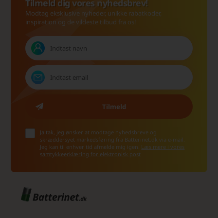
Tilmeld dig vores nyhedsbrev!
Modtag eksklusive nyheder, unikke rabatkoder,
inspiration og de vildeste tilbud fra os!
Ja tak, jeg ønsker at modtage nyhedsbreve og
skræddersyet markedsføring fra Batterinet.dk via e-mail.
Jeg kan til enhver tid afmelde mig igen.
Læs mere i vores
samtykkeerklæring for elektronisk post