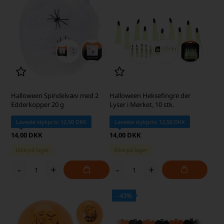
Halloween Spindelvæv med 2
Halloween Heksefingre der
Edderkopper 20 g
Lyser i Mørket, 10 stk.
Laveste stykpris: 12,50 DKK
Laveste stykpris: 12,50 DKK
14,00 DKK
14,00 DKK
Ikke på lager
Ikke på lager
-
+
-
+
- 43%
SKARP PRIS · SKARP PRIS