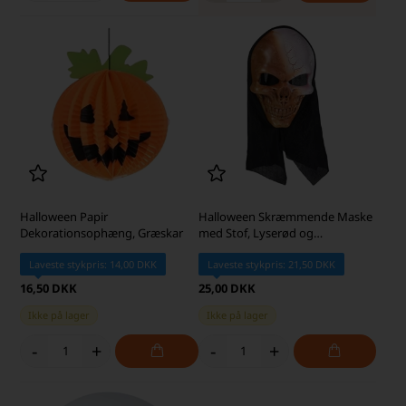
Halloween Papir
Halloween Skræmmende Maske
Dekorationsophæng, Græskar
med Stof, Lyserød og
Kobberfarvet
Laveste stykpris: 14,00 DKK
Laveste stykpris: 21,50 DKK
16,50 DKK
25,00 DKK
Ikke på lager
Ikke på lager
-
+
-
+