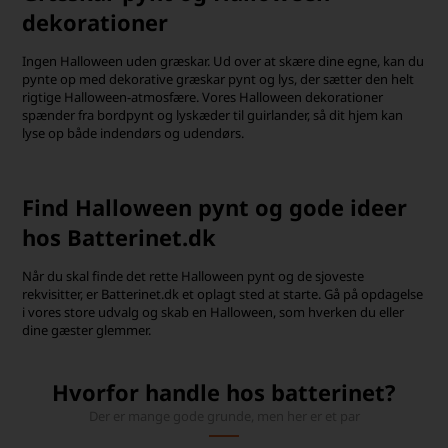
dekorationer
Ingen Halloween uden græskar. Ud over at skære dine egne, kan du
pynte op med dekorative græskar pynt og lys, der sætter den helt
rigtige Halloween-atmosfære. Vores Halloween dekorationer
spænder fra bordpynt og lyskæder til guirlander, så dit hjem kan
lyse op både indendørs og udendørs.
Find Halloween pynt og gode ideer
hos Batterinet.dk
Når du skal finde det rette Halloween pynt og de sjoveste
rekvisitter, er Batterinet.dk et oplagt sted at starte. Gå på opdagelse
i vores store udvalg og skab en Halloween, som hverken du eller
dine gæster glemmer.
Hvorfor handle hos batterinet?
Der er mange gode grunde, men her er et par