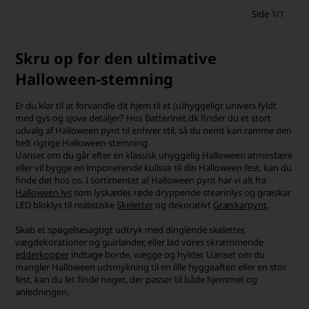
Side 1/1
Skru op for den ultimative
Halloween-stemning
Er du klar til at forvandle dit hjem til et (u)hyggeligt univers fyldt
med gys og sjove detaljer? Hos Batterinet.dk finder du et stort
udvalg af Halloween pynt til enhver stil, så du nemt kan ramme den
helt rigtige Halloween-stemning.
Uanset om du går efter en klassisk uhyggelig Halloween atmosfære
eller vil bygge en imponerende kulisse til din Halloween fest, kan du
finde det hos os. I sortimentet af Halloween pynt har vi alt fra
Halloween lys
som lyskæder, røde dryppende stearinlys og græskar
LED bloklys til realistiske
Skeletter
og dekorativt
Græskarpynt
.
Skab et spøgelsesagtigt udtryk med dinglende skeletter,
vægdekorationer og guirlander, eller lad vores skræmmende
edderkopper
indtage borde, vægge og hylder. Uanset om du
mangler Halloween udsmykning til en lille hyggeaften eller en stor
fest, kan du let finde noget, der passer til både hjemmet og
anledningen.