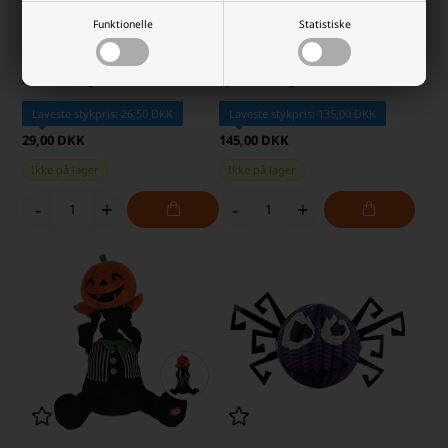
Funktionelle
Statistiske
Halloween LED Lyskæde 15 LED
Halloween Figur 35 cm med Lyd,
220 cm, Flagermus
Lys & Bevægelse, Græskar
Laveste stykpris: 26,50 DKK
Laveste stykpris: 135,00 DKK
29,00 DKK
145,00 DKK
Ikke på lager
Ikke på lager
-
+
-
+