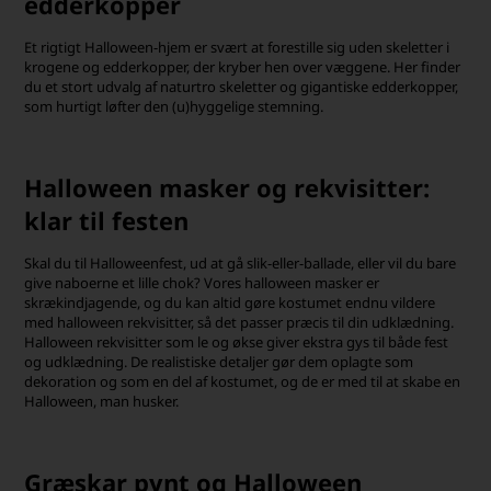
edderkopper
Et rigtigt Halloween-hjem er svært at forestille sig uden skeletter i
krogene og edderkopper, der kryber hen over væggene. Her finder
du et stort udvalg af naturtro skeletter og gigantiske edderkopper,
som hurtigt løfter den (u)hyggelige stemning.
Halloween masker og rekvisitter:
klar til festen
Skal du til Halloweenfest, ud at gå slik-eller-ballade, eller vil du bare
give naboerne et lille chok? Vores halloween masker er
skrækindjagende, og du kan altid gøre kostumet endnu vildere
med halloween rekvisitter, så det passer præcis til din udklædning.
Halloween rekvisitter som le og økse giver ekstra gys til både fest
og udklædning. De realistiske detaljer gør dem oplagte som
dekoration og som en del af kostumet, og de er med til at skabe en
Halloween, man husker.
Græskar pynt og Halloween