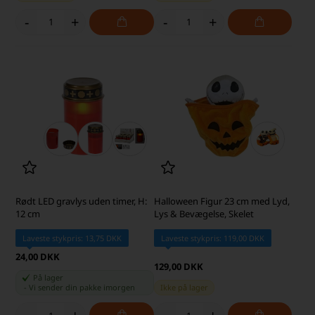
-
+
-
+
Rødt LED gravlys uden timer, H:
Halloween Figur 23 cm med Lyd,
12 cm
Lys & Bevægelse, Skelet
Laveste stykpris: 13,75 DKK
Laveste stykpris: 119,00 DKK
24,00 DKK
129,00 DKK
På lager
-
Vi sender din pakke
imorgen
Ikke på lager