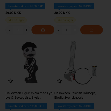
Laveste stykpris: 26,50 DKK
Laveste stykpris: 16,50 DKK
29,00 DKK
20,00 DKK
Ikke på lager
Ikke på lager
-
+
-
+
Halloween Figur 35 cm med Lyd,
Halloween Rekvisit Hårbøjle,
Lys & Bevægelse, Skelet
Blodig Svensknøgle
Laveste stykpris: 135,00 DKK
Laveste stykpris: 16,50 DKK