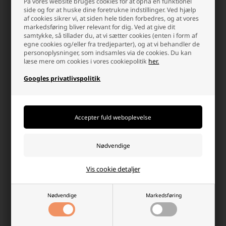
På vores website bruges cookies for at opnå en funktionel
side og for at huske dine foretrukne indstillinger. Ved hjælp
af cookies sikrer vi, at siden hele tiden forbedres, og at vores
markedsføring bliver relevant for dig. Ved at give dit
samtykke, så tillader du, at vi sætter cookies (enten i form af
egne cookies og/eller fra tredjeparter), og at vi behandler de
personoplysninger, som indsamles via de cookies. Du kan
Halloween Skræmmende Maske
Halloween Folieballon "Happy
læse mere om cookies i vores cookiepolitik
her.
med Stof, Sølv og Rød
Halloween" H: 40 cm,
Sort/Orange
Googles privatlivspolitik
Laveste stykpris: 21,50 DKK
Laveste stykpris: 20,00 DKK
25,00 DKK
21,50 DKK
Ikke på lager
Ikke på lager
-
+
-
+
Vis cookie detaljer
Nødvendige
Markedsføring