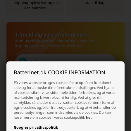
shopping-oplevelse, og det
dag til dag.
kan mærkes!
Tilmeld dig vores nyhedsbrev!
Modtag eksklusive nyheder, unikke rabatkoder,
inspiration og de vildeste tilbud fra os!
Batterinet.dk COOKIE INFORMATION
På vores website bruges cookies for at opnå en funktionel
side og for at huske dine foretrukne indstillinger. Ved hjælp
af cookies sikrer vi, at siden hele tiden forbedres, og at vores
markedsføring bliver relevant for dig. Ved at give dit
samtykke, så tillader du, at vi sætter cookies (enten i form af
egne cookies og/eller fra tredjeparter), og at vi behandler de
personoplysninger, som indsamles via de cookies. Du kan
Ja tak, jeg ønsker at modtage nyhedsbreve og
skræddersyet markedsføring fra Batterinet.dk via e-mail.
læse mere om cookies i vores cookiepolitik
her.
Jeg kan til enhver tid afmelde mig igen.
Læs mere i vores
samtykkeerklæring for elektronisk post
Googles privatlivspolitik