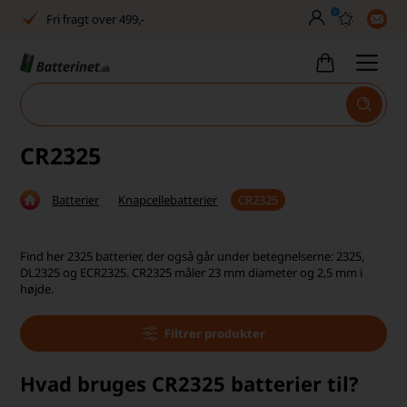
0
Fri fragt over 499,-
Dansk lager
30 dages returret
Man–fre kl. 10–14
CR2325
Høj kundetilfredshed
Batterier
Knapcellebatterier
CR2325
Dag-til-dag levering
Fri fragt over 499,-
Find her 2325 batterier, der også går under betegnelserne: 2325,
DL2325 og ECR2325. CR2325 måler 23 mm diameter og 2,5 mm i
Dansk lager
højde.
30 dages returret
Filtrer produkter
Man–fre kl. 10–14
Hvad bruges CR2325 batterier til?
Høj kundetilfredshed