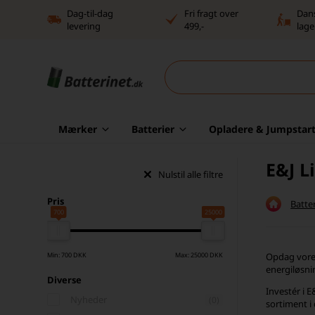
Dag-til-dag
Fri fragt over
Dan
levering
499,-
lage
Mærker
Batterier
Opladere & Jumpstart
E&J L
Nulstil alle filtre
Pris
Batter
700
25000
Min: 700 DKK
Max: 25000 DKK
Opdag vores
energiløsni
Diverse
Investér i 
Nyheder
(0)
sortiment i