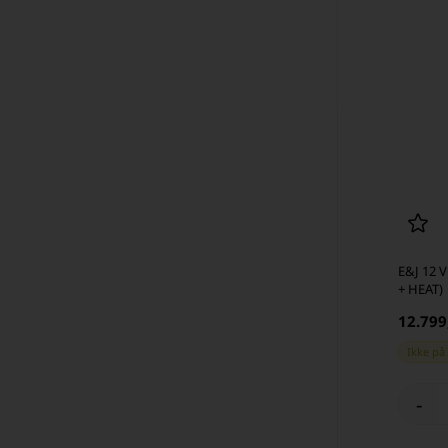
E&J 12 V
+ HEAT)
12.799
Ikke på
-