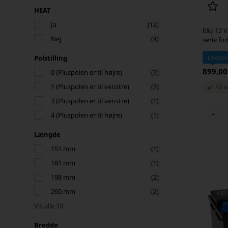
HEAT
Ja
(12)
E&J 12 V
Nej
(4)
serie fo
Laveste
Polstilling
899,0
0 (Pluspolen er til højre)
(7)
1 (Pluspolen er til venstre)
(7)
På l
3 (Pluspolen er til venstre)
(1)
-
4 (Pluspolen er til højre)
(1)
Længde
151 mm
(1)
181 mm
(1)
198 mm
(2)
260 mm
(2)
Vis alle 10
Bredde