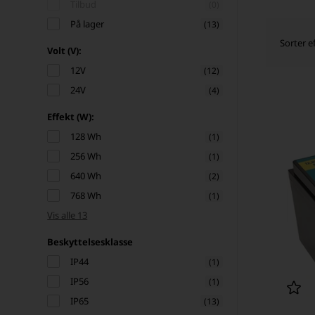
Tilbud
(0)
På lager
(13)
Sorter ef
Volt (V):
12V
(12)
24V
(4)
Effekt (W):
128 Wh
(1)
256 Wh
(1)
640 Wh
(2)
768 Wh
(1)
Vis alle 13
Beskyttelsesklasse
IP44
(1)
IP56
(1)
IP65
(13)