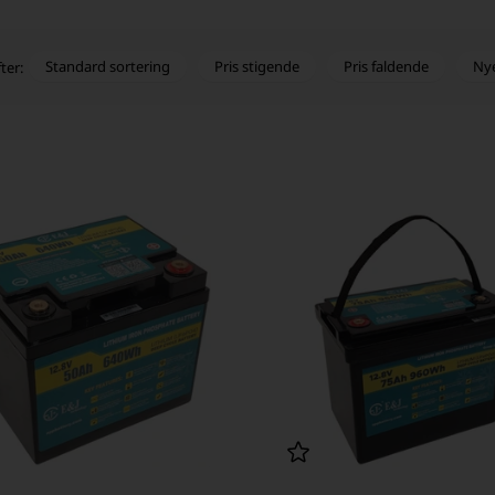
Standard sortering
Pris stigende
Pris faldende
Ny
ter: