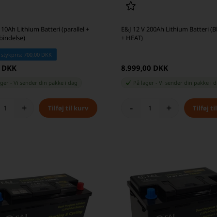
 10Ah Lithium Batteri (parallel +
E&J 12 V 200Ah Lithium Batteri (
rbindelse)
+ HEAT)
 stykpris: 700,00 DKK
0 DKK
8.999,00 DKK
ager
-
Vi sender din pakke
i dag
På lager
-
Vi sender din pakke
i 
+
-
+