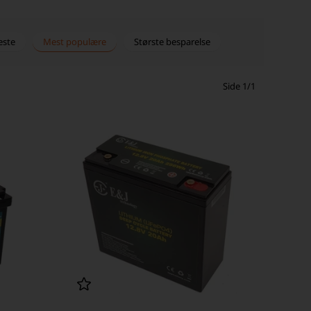
este
Mest populære
Største besparelse
Side 1/1