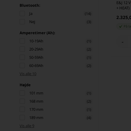
E&J 12 V
Bluetooth:
+ HEAT)
Ja
(14)
2.325,
Nej
(3)
På l
Amperetimer (Ah):
-
10-19Ah
(1)
20-29Ah
(2)
50-59Ah
(1)
60-69Ah
(2)
Vis alle 10
Højde
101 mm
(1)
168 mm
(2)
170 mm
(1)
189 mm
(4)
Vis alle 9