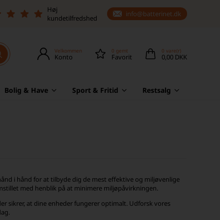
Høj
info@batterinet.dk
kundetilfredshed
Velkommen
0
gemt
0
vare(r)
Konto
Favorit
0,00 DKK
Bolig & Have
Sport & Fritid
Restsalg
d i hånd for at tilbyde dig de mest effektive og miljøvenlige
remstillet med henblik på at minimere miljøpåvirkningen.
der sikrer, at dine enheder fungerer optimalt. Udforsk vores
dag.