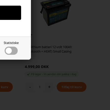
Statistiske
E&J lithium batteri 12 volt 100Ah
(Bluetooth + HEAT) Small Casing
4.999,00 DKK
På lager
-
Vi sender din pakke
i dag
-
+