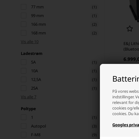
77 mm
(1)
99 mm
(1)
166 mm
(2)
168 mm
(2)
Vis alle 10
E&J Lith
(Bluetoo
Ladestrøm
6.999,
5A
(1)
På l
10A
(1)
Batter
12,5A
(1)
-
25A
(1)
På vores websi
indstillinger. 
Vis alle 7
relevant for di
cookies og/ell
Poltype
cookies. Du ka
1
(1)
Googles priva
Autopol
(3)
F-M8
(9)