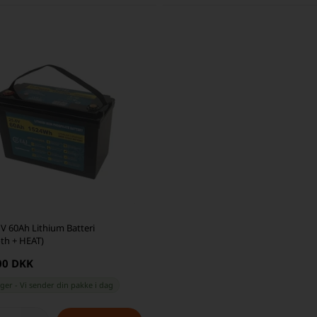
 V 60Ah Lithium Batteri
oth + HEAT)
00 DKK
ager
-
Vi sender din pakke
i dag