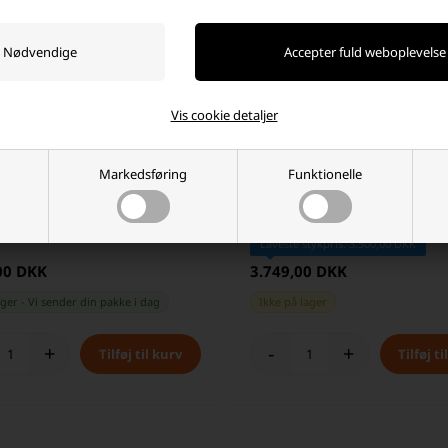
Vis cookie detaljer
Markedsføring
Funktionelle
 180Ah Lithium Batteri (Bluetooth
E&J 25,6 V 25Ah Lithium Batteri
(Bluetooth + HEAT)
Laveste stykpris: 3.500,00 DKK
00 DKK
3.749,00 DKK
ager
-
Vi sender din pakke
i dag
Ikke på lager
+
-
+