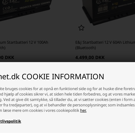
ium Startbatteri 12 V 100Ah
E&J Startbatteri 12 V 60Ah Lithiu
th)
(Bluetooth)
00 DKK
4.499,00 DKK
ager
-
Vi sender din pakke
i dag
På lager
-
Vi sender din pakke
i 
inet.dk COOKIE INFORMATION
+
-
+
te bruges cookies for at opnå en funktionel side og for at huske dine foret
Ved hjælp af cookies sikrer vi, at siden hele tiden forbedres, og at vores mark
g. Ved at give dit samtykke, så tillader du, at vi sætter cookies (enten i form 
er fra tredjeparter), og at vi behandler de personoplysninger, som indsamles
n læse mere om cookies i vores cookiepolitik
her.
tlivspolitik