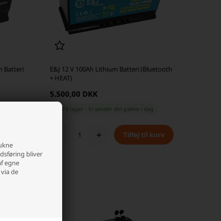
m Batteri
E&J 12 V 100Ah Lithium Batteri (Bluetooth
+ HEAT)
5.500,00 DKK
dag
På lager
-
Vi sender din pakke
i dag
-
+
rukne
edsføring bliver
af egne
 via de