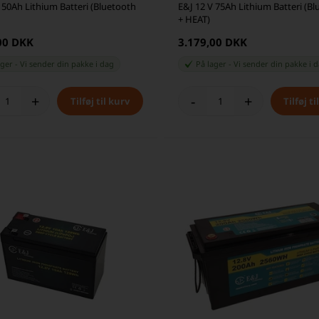
 50Ah Lithium Batteri (Bluetooth
E&J 12 V 75Ah Lithium Batteri (B
+ HEAT)
00 DKK
3.179,00 DKK
ager
-
Vi sender din pakke
i dag
På lager
-
Vi sender din pakke
i 
+
-
+