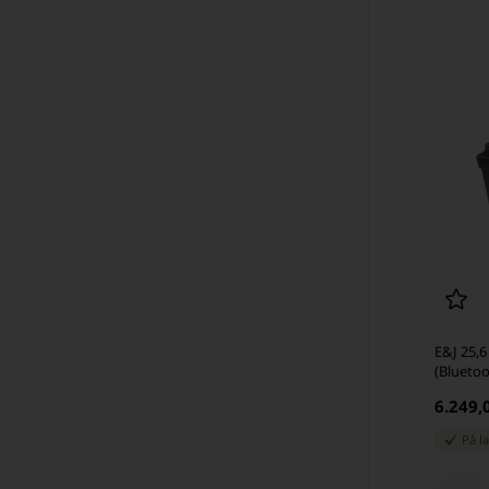
E&J 25,6
(Blueto
6.249,
På l