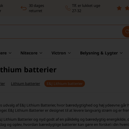
sk
30 dages
Tlf. er lukket uge
r
returret
27-32
ere
Nitecore
Victron
Belysning & Lygter
ithium batterier
ier
Lithium batterier
E&J Lithium batterier
 udvalg af E&J Lithium Batterier, hvor bæredygtighed og høj ydeevne går hån
nger. E&J Lithium Batterier er designet til at levere langvarig strøm og er f
E&J Lithium Batterier og nyd godt af en pålidelig og bæredygtig energikilde, 
 dag og oplev, hvordan bæredygtige batterier kan gøre en forskel i din hver