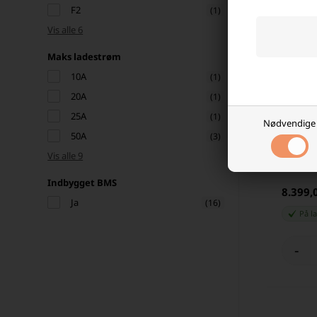
F2
(1)
Vis alle 6
Maks ladestrøm
10A
(1)
20A
(1)
25A
(1)
Nødvendige
E&J 12 V
50A
(3)
+ HEAT)
Vis alle 9
Indbygget BMS
8.399,
Ja
(16)
På l
-