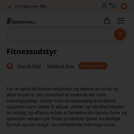
0
Fri fragt over 499,-
Dansk lager
30 dages returret
Tlf. er lukket uge 27-32
Fitnessudstyr
Høj kundetilfredshed
Sport & Fritid
Motion & Yoga
Fitnessudstyr
Dag-til-dag levering
Fri fragt over 499,-
For at opnå de bedste resultater og bevare en sund og
Dansk lager
aktiv livsstil er det essentielt at anvende det rette
træningsudstyr.
Udstyr som en oppustelig boksebold,
sjippetov samt støtte til albuer, ankler og håndled tilbyder
30 dages returret
en alsidig og effektiv måde at forbedre din fysiske form og
generelle velvære på. Disse produkter tjener forskellige
Tlf. er lukket uge 27-32
formål og kan indgå i en omfattende træningsrutine.
Høj kundetilfredshed