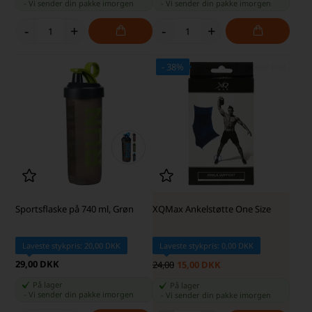
-
Vi sender din pakke
imorgen
-
Vi sender din pakke
imorgen
-
+
-
+
- 38%
Sportsflaske på 740 ml, Grøn
XQMax Ankelstøtte One Size
Laveste stykpris: 20,00 DKK
Laveste stykpris: 0,00 DKK
29,00 DKK
24,00
15,00 DKK
På lager
På lager
-
Vi sender din pakke
imorgen
-
Vi sender din pakke
imorgen