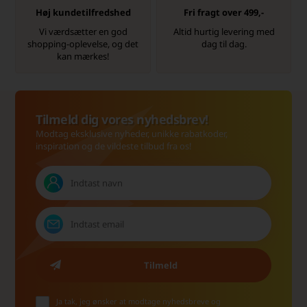
Høj kundetilfredshed
Fri fragt over 499,-
Vi værdsætter en god
Altid hurtig levering med
shopping-oplevelse, og det
dag til dag.
kan mærkes!
Tilmeld dig vores nyhedsbrev!
Modtag eksklusive nyheder, unikke rabatkoder,
inspiration og de vildeste tilbud fra os!
Ja tak, jeg ønsker at modtage nyhedsbreve og