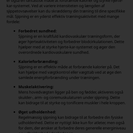
er også en fantastisk måde at forbrænde kalorier og styrke hjerte-
kar-systemet. Ved at variere intensiteten og længden af
sjippetovsøvelser kan du skræddersy din træning til dine specifikke
mål. Sjipning er en yderst effektiv træningsaktivitet med mange
fordele:
Forbedret sundhed:
Sjipning er en kraftfuld kardiovaskulær træningsform, der
øger hjerteaktiviteten og forbedrer blodcirkulationen. Dette
hjælper med at styrke hjerte-kar-systemet og øger den
overordnede kardiovaskulære sundhed.
Kalorieforbrænding:
Sjipning er en effektiv måde at forbrænde kalorier på. Det
kan hjælpe med vægtkontrol eller vægttab ved at øge den
samlede energiforbrænding under træningen.
Muskelaktivering:
Mens hovedvægten ligger på ben og fødder, aktiveres også
skulder-, arm- og coremuskulaturen under sjipning. Dette
kan bidrage til at styrke og tonificere muskler i hele kroppen.
Øget udholdenhed:
Regelmæssig sjipning kan bidrage til at forbedre din fysiske
udholdenhed. Dette er nyttigt ikke kun for atleter, men også
for dem, der ønsker at forbedre deres generelle energiniveau