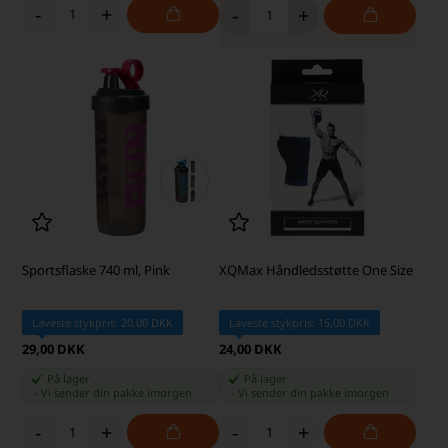
-
+
-
+
Sportsflaske 740 ml, Pink
XQMax Håndledsstøtte One Size
Laveste stykpris: 20,00 DKK
Laveste stykpris: 15,00 DKK
29,00 DKK
24,00 DKK
På lager
På lager
-
Vi sender din pakke
imorgen
-
Vi sender din pakke
imorgen
-
+
-
+