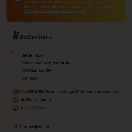
skræddersyet markedsføring fra Batterinet.dk via e-mail.
Jeg kan til enhver tid afmelde mig igen.
Læs mere i vores
samtykkeerklæring for elektronisk post
Batterinet.dk
Virkevangen 48B, Assentoft
8960 Randers SØ
Danmark
+45 2398 3795 (Tlf. er lukket uge 27-32 - send os en e-mail)
info@batterinet.dk
CVR: 25273729
Se rutevejledning