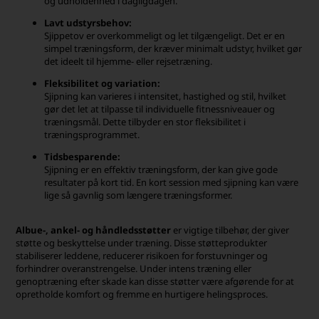
og udholdenhed i dagligdagen.
Lavt udstyrsbehov:
Sjippetov er overkommeligt og let tilgængeligt. Det er en
simpel træningsform, der kræver minimalt udstyr, hvilket gør
det ideelt til hjemme- eller rejsetræning.
Fleksibilitet og variation:
Sjipning kan varieres i intensitet, hastighed og stil, hvilket
gør det let at tilpasse til individuelle fitnessniveauer og
træningsmål. Dette tilbyder en stor fleksibilitet i
træningsprogrammet.
Tidsbesparende:
Sjipning er en effektiv træningsform, der kan give gode
resultater på kort tid. En kort session med sjipning kan være
lige så gavnlig som længere træningsformer.
Albue-, ankel- og håndledsstøtter
er vigtige tilbehør, der giver
støtte og beskyttelse under træning. Disse støtteprodukter
stabiliserer leddene, reducerer risikoen for forstuvninger og
forhindrer overanstrengelse. Under intens træning eller
genoptræning efter skade kan disse støtter være afgørende for at
opretholde komfort og fremme en hurtigere helingsproces.