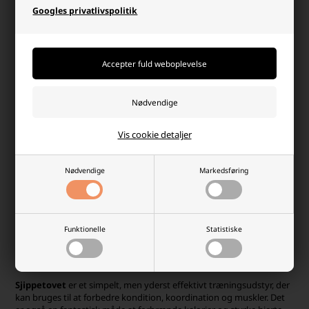
Googles privatlivspolitik
Side 1/1
Forbedr din træning med det rette
fitnessudstyr
Når du kombinerer forskellige træningsredskaber, kan de skabe en
alsidig og effektiv træningsrutine, der optimerer forskellige
aspekter af træning og fitness. En typisk træning kan starte med
opvarmning ved hjælp af et sjippetov, efterfulgt af en intens
Vis cookie detaljer
boksebold-session for at forbedre styrke og reaktionsevne. Støtte
til albuer og håndled kan anvendes under hele træningen for at
sikre optimal støtte og mindske risikoen for skader. Her finder du et
Nødvendige
Markedsføring
bredt udvalg af fitnessudstyr til den optimale træning.
En
oppustelig boksebold
er ideel til at forbedre koordination,
reaktionsevne og udholdenhed. Den giver en realistisk
boksetræning, samtidig med at den reducerer risikoen for skader,
Funktionelle
Statistiske
da den er blød og fjedrende. Ved at bruge en oppustelig boksebold
kan du forbedre din teknik, styrke og udholdenhed inden for
kampsport og fitness.
Sjippetovet
er et simpelt, men yderst effektivt træningsudstyr, der
kan bruges til at forbedre kondition, koordination og muskler. Det