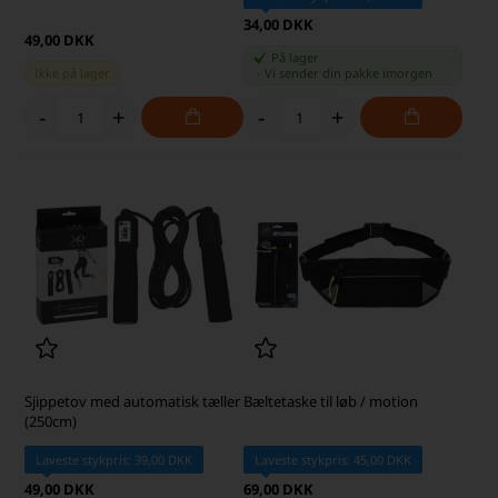
34,00 DKK
49,00 DKK
På lager
Ikke på lager
-
Vi sender din pakke
imorgen
-
+
-
+
Sjippetov med automatisk tæller
Bæltetaske til løb / motion
(250cm)
Laveste stykpris: 39,00 DKK
Laveste stykpris: 45,00 DKK
49,00 DKK
69,00 DKK