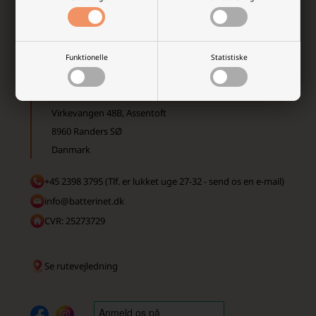
Funktionelle
Statistiske
Batterinet.dk
Virkevangen 48B, Assentoft
8960 Randers SØ
Danmark
+45 2398 3795 (Tlf. er lukket uge 27-32 - send os en e-mail)
info@batterinet.dk
CVR: 25273729
Se rutevejledning