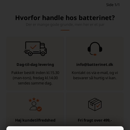
Side 1/1
Hvorfor handle hos batterinet?
Der er mange gode grunde, men her er et par
Dag-til-dag levering
info@batterinet.dk
Pakker bestilt inden kl.15.30
Kontakt os via e-mail, og vi
(man-tors), fredag kl.14.00
besvarer så hurtig vi kan.
sendes samme dag.
Høj kundetilfredshed
Fri fragt over 499,-
Vi værdsætter en god
Altid hurtig levering med