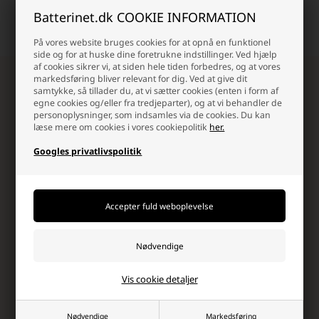
shopping-oplevelse, og det
dag til dag.
Batterinet.dk COOKIE INFORMATION
kan mærkes!
På vores website bruges cookies for at opnå en funktionel
side og for at huske dine foretrukne indstillinger. Ved hjælp
af cookies sikrer vi, at siden hele tiden forbedres, og at vores
markedsføring bliver relevant for dig. Ved at give dit
Tilmeld dig vores nyhedsbrev!
samtykke, så tillader du, at vi sætter cookies (enten i form af
Modtag eksklusive nyheder, unikke rabatkoder,
egne cookies og/eller fra tredjeparter), og at vi behandler de
inspiration og de vildeste tilbud fra os!
personoplysninger, som indsamles via de cookies. Du kan
læse mere om cookies i vores cookiepolitik
her.
Googles privatlivspolitik
Ja tak, jeg ønsker at modtage nyhedsbreve og
Vis cookie detaljer
skræddersyet markedsføring fra Batterinet.dk via e-mail.
Jeg kan til enhver tid afmelde mig igen.
Læs mere i vores
samtykkeerklæring for elektronisk post
Nødvendige
Markedsføring