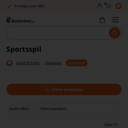
0
Fri fragt over 499,-
Dansk lager
30 dages returret
Tlf. er lukket uge 27-32
Sportsspil
Høj kundetilfredshed
Sport & Fritid
Slazenger
Sportsspil
Dag-til-dag levering
Fri fragt over 499,-
Dansk lager
Filtrer produkter
30 dages returret
Sorter efter:
Tlf. er lukket uge 27-32
Side 1/1
Høj kundetilfredshed