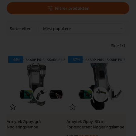
Filtrer produkter
Sorter efter:
Side 1/1
- 44%
- 37%
SKARP PRIS · SKARP PRIS
SKARP PRIS · SKARP PRIS
Armytek Zippy, grå
Armytek Zippy, Blå m.
Nøgleringslampe
Forlængersæt Nøgleringslampe