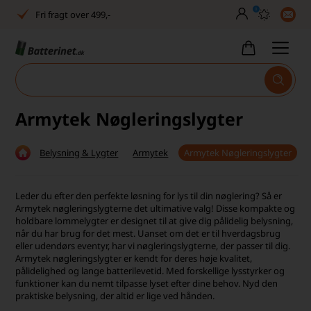
0
Fri fragt over 499,-
Dansk lager
30 dages returret
Tlf. er lukket uge 27-32
Armytek Nøgleringslygter
Høj kundetilfredshed
Belysning & Lygter
Armytek
Armytek Nøgleringslygter
Dag-til-dag levering
Fri fragt over 499,-
Leder du efter den perfekte løsning for lys til din nøglering? Så er
Armytek nøgleringslygterne det ultimative valg! Disse kompakte og
Dansk lager
holdbare lommelygter er designet til at give dig pålidelig belysning,
når du har brug for det mest. Uanset om det er til hverdagsbrug
eller udendørs eventyr, har vi nøgleringslygterne, der passer til dig.
30 dages returret
Armytek nøgleringslygter er kendt for deres høje kvalitet,
pålidelighed og lange batterilevetid. Med forskellige lysstyrker og
Tlf. er lukket uge 27-32
funktioner kan du nemt tilpasse lyset efter dine behov. Nyd den
praktiske belysning, der altid er lige ved hånden.
Høj kundetilfredshed