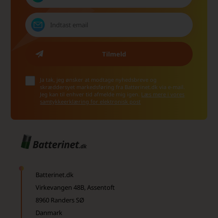
Ja tak, jeg ønsker at modtage nyhedsbreve og
skræddersyet markedsføring fra Batterinet.dk via e-mail.
Jeg kan til enhver tid afmelde mig igen.
Læs mere i vores
samtykkeerklæring for elektronisk post
Batterinet.dk
Virkevangen 48B, Assentoft
8960 Randers SØ
Danmark