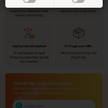
Pakker bestilt inden kl.15.30
Kontakt os via e-mail, og vi
(man-tors), fredag kl.14.00
besvarer så hurtig vi kan.
sendes samme dag.
Høj kundetilfredshed
Fri fragt over 499,-
Vi værdsætter en god
Altid hurtig levering med
shopping-oplevelse, og det
dag til dag.
kan mærkes!
Tilmeld dig vores nyhedsbrev!
Modtag eksklusive nyheder, unikke rabatkoder,
inspiration og de vildeste tilbud fra os!