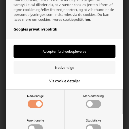
design.
samtykke, så tillader du, at vi sætter cookies (enten i form af
egne cookies og/eller fra tredjeparter), og at vi behandler de
personoplysninger, som indsamles via de cookies. Du kan
Vælg Zippy, hvis:
læse mere om cookies i vores cookiepolitik
her.
Du ønsker en ultra-kompakt og let nøgleringslygte, der
Googles privatlivspolitik
næsten ikke mærkes på din nøglering.
Du foretrækker et klassisk rundt design.
160 lumen er tilstrækkeligt til dine behov.
Uanset om du vælger Crystal eller Zippy, får du en holdbar og
effektiv nøgleringslygte fra Armytek. Begge er genopladelige via
Micro-USB, vandtætte, støvtætte og stødsikre, hvilket gør dem
ideelle til daglig brug.
Hvorfor handle hos batterinet?
Vis cookie detaljer
Der er mange gode grunde, men her er et par
Nødvendige
Markedsføring
Funktionelle
Statistiske
Dag-til-dag levering
info@batterinet.dk