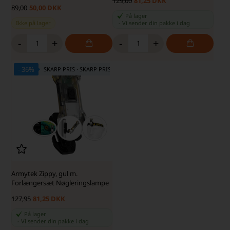
129,00
81,25 DKK
89,00
50,00 DKK
På lager
Ikke på lager
-
Vi sender din pakke
i dag
-
+
-
+
- 36%
SKARP PRIS · SKARP PRIS
Armytek Zippy, gul m.
Forlængersæt Nøgleringslampe
127,95
81,25 DKK
På lager
-
Vi sender din pakke
i dag