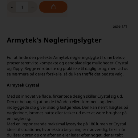
-
+
Side 1/1
Armytek's Nøgleringslygter
For at finde den perfekte Armytek nøgleringslygte til dine behov,
præsenterer vi to kompakte og genopladelige muligheder: Crystal
og Zippy. Begge er robuste og praktiske til daglig brug, men lad os
se nærmere på deres forskelle, så du kan træffe det bedste valg.
Armytek Crystal
Med sit innovative flade, firkantede design skiller Crystal sig ud.
Den er behagelig at holde i hånden eller i lommen, og dens
indbyggede clip giver alsidig fastgørelse. Den kan nemt hægtes på
nøgleringe, lommer, hatte eller tasker ud over at være brugbar på
en nøglering.
Med en imponerende maksimal lysstyrke på 180 lumen er Crystal
ideel til situationer, hvor ekstra belysning er nødvendig, f.eks. når
du låser døren op om aftenen eller leder efter noget, der er tabt