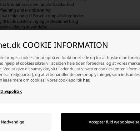
tid kombineret med høj driftssikkerhed
afladning under opbevaring
batteriløsning til Bosch-kompatible enheder
 til både udskiftning og professionel brug
eevne i daglig anvendelse
tige Bosch MC batteri får du bedre rammer for sikker funktion og ensartet yde
 i strømforsyningen kan påvirke resultatet.
inet.dk COOKIE INFORMATION
et rette Bosch MC batteri
te bruges cookies for at opnå en funktionel side og for at huske dine foret
Ved hjælp af cookies sikrer vi, at siden hele tiden forbedres, og at vores mark
 finde et Bosch MC lithium batteri, bør du tjekke spænding, mål, batteribete
g. Ved at give dit samtykke, så tillader du, at vi sætter cookies (enten i form 
ere i dimensioner, kapacitet og terminaltype, og det har betydning for, om b
er fra tredjeparter), og at vi behandler de personoplysninger, som indsamles
ærende batteri med den model, du overvejer at købe.
n læse mere om cookies i vores cookiepolitik
her.
ning er det også en god idé at tænke over, hvordan udstyret bruges til dagl
rimært stiller krav til kompakt størrelse eller en bestemt batteritype. Når d
tlivspolitik
 risikoen for fejl eller unødig belastning af udstyret.
et, udvalg og relevant tilbehør
er du Bosch MC lithium batterier i høj kvalitet til dig, der ønsker en hold
litet, god kvalitet og stabil ydeevne, så du let kan vælge et batteri, der ma
ligeholdelse eller almindelig udskiftning, er det vigtigt at vælge en løsning