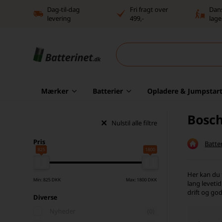
Dag-til-dag
Fri fragt over
Dan
levering
499,-
lage
Mærker
Batterier
Opladere & Jumpstart
Bosch
Nulstil alle filtre
Pris
Batter
825
1800
Her kan du 
Min: 825 DKK
Max: 1800 DKK
lang leveti
drift og go
Diverse
Nyheder
(0)