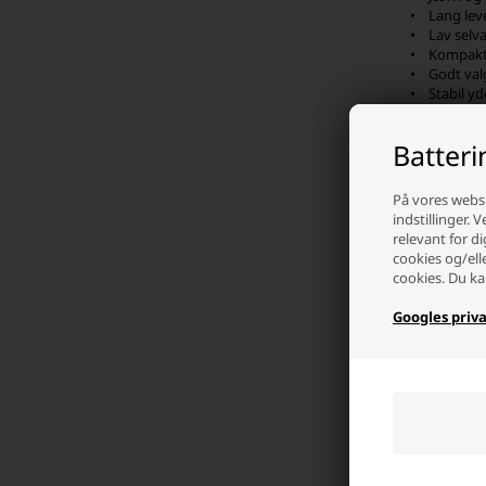
• Lang leve
• Lav selv
• Kompakt 
• Godt valg
• Stabil yd
Med det rig
variationer
Batter
Vælg d
På vores websi
indstillinger. 
Når du skal
relevant for di
kan de vari
cookies og/ell
fra dit nuv
cookies. Du ka
Ved udskift
mens andre p
Googles priva
og reducerer
Kvalit
Hos os find
på kompatibi
service, ved