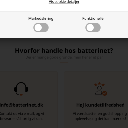
Bosch MC lithium batterier online og få en effektiv, sikker og langtidsholdba
Vis cookie detaljer
res
Opladere & Jumpstartere
, hvis du leder efter flere produkter til strømfo
ant tilbehør, som kan supplere dit køb og gøre det nemmere at holde udstyr k
Markedsføring
Funktionelle
Hvorfor handle hos batterinet?
Der er mange gode grunde, men her er et par
info@batterinet.dk
Høj kundetilfredshed
Kontakt os via e-mail, og vi
Vi værdsætter en god shopping
besvarer så hurtig vi kan.
oplevelse, og det kan mærkes!