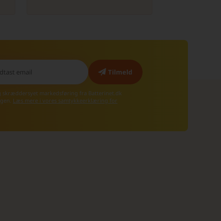
g skræddersyet markedsføring fra Batterinet.dk
 igen.
Læs mere i vores samtykkeerklæring for