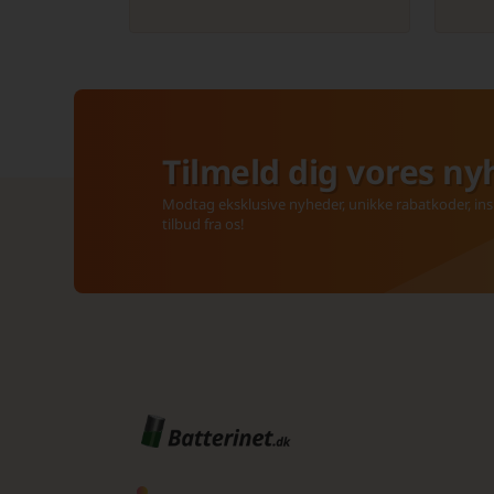
Tilmeld dig vores ny
Modtag eksklusive nyheder, unikke rabatkoder, insp
tilbud fra os!