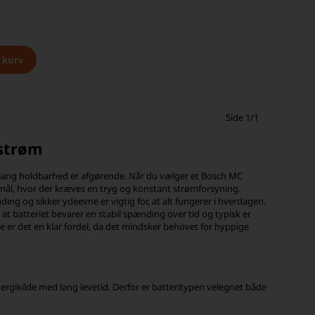
Side 1/1
 strøm
 og lang holdbarhed er afgørende. Når du vælger et Bosch MC
ormål, hvor der kræves en tryg og konstant strømforsyning.
ing og sikker ydeevne er vigtig for, at alt fungerer i hverdagen.
at batteriet bevarer en stabil spænding over tid og typisk er
e er det en klar fordel, da det mindsker behovet for hyppige
nergikilde med lang levetid. Derfor er batteritypen velegnet både