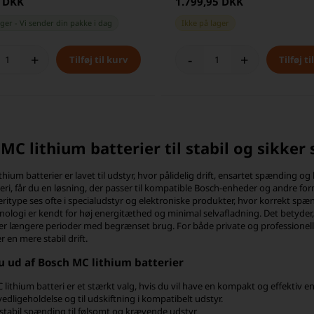
0 DKK
1.799,95 DKK
ager
-
Vi sender din pakke
i dag
Ikke på lager
+
-
+
MC lithium batterier til stabil og sikker
thium batterier er lavet til udstyr, hvor pålidelig drift, ensartet spænding
teri, får du en løsning, der passer til kompatible Bosch-enheder og andre f
ritype ses ofte i specialudstyr og elektroniske produkter, hvor korrekt spænd
nologi er kendt for høj energitæthed og minimal selvafladning. Det betyder, 
efter længere perioder med begrænset brug. For både private og professionell
er en mere stabil drift.
u ud af Bosch MC lithium batterier
 lithium batteri er et stærkt valg, hvis du vil have en kompakt og effektiv e
vedligeholdelse og til udskiftning i kompatibelt udstyr.
tabil spænding til følsomt og krævende udstyr