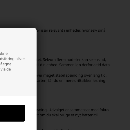
lse i dit udstyr. Det er især relevant i enheder, hvor selv små
rukne
edsføring bliver
gnelse og kompatibilitet. Selvom flere modeller kan se ens ud,
af egne
atteriet passer korrekt i din enhed. Sammenlign derfor altid data
 via de
ig. Nogle enheder kræver meget stabil spænding over lang tid,
u vælger rigtigt fra starten, får du en mere driftsikker løsning
bar og troværdig batteriløsning. Udvalget er sammensat med fokus
tcher dit behov. Uanset om du skal bruge et nyt batteri til
, du kan regne med.