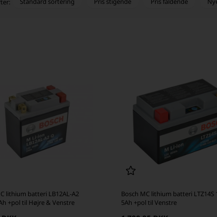
Standard sortering
Pris stigende
Pris faldende
Ny
ter:
C lithium batteri LB12AL-A2
Bosch MC lithium batteri LTZ14S 
Ah +pol til Højre & Venstre
5Ah +pol til Venstre