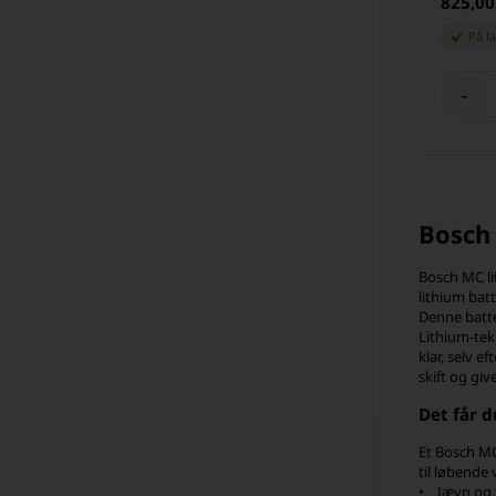
825,0
På l
-
Bosch 
Bosch MC li
lithium bat
Denne batte
Lithium-tek
klar, selv 
skift og giv
Det får d
Et Bosch MC
til løbende 
• Jævn og s