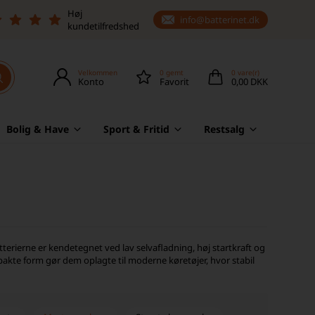
Høj
info@batterinet.dk
kundetilfredshed
Velkommen
0
gemt
0
vare(r)
Konto
Favorit
0,00 DKK
Bolig & Have
Sport & Fritid
Restsalg
terierne er kendetegnet ved lav selvafladning, høj startkraft og
mpakte form gør dem oplagte til moderne køretøjer, hvor stabil