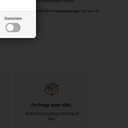
r batteriløsning til Bosch-kompatibelt udstyr.
rsyning, opladning og driftssikre energiløsninger. Her kan du
lar til brug.
Statistiske
Fri fragt over 499,-
-
Altid hurtig levering med dag til
dag.