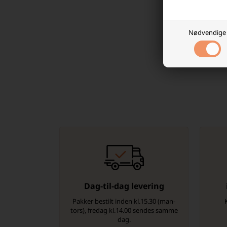
Bestil dine 
Se også vo
finde relev
Nødvendige
Dag-til-dag levering
Pakker bestilt inden kl.15.30 (man-
tors), fredag kl.14.00 sendes samme
dag.