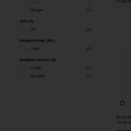
Sorter ef
Tilbud
(0)
På lager
(1)
Volt (V):
12V
(2)
Amperetimer (Ah):
1-9Ah
(2)
Koldstartstrøm: (A)
1-249A
(1)
250-499A
(1)
Bosch M
12volt 4