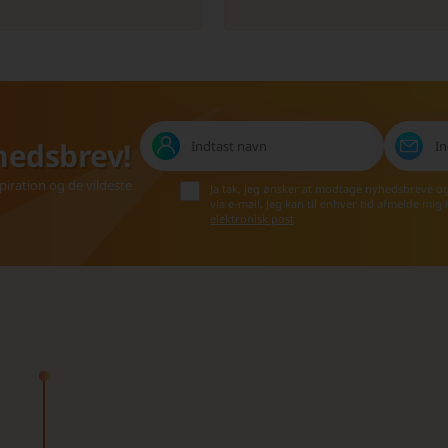
hedsbrev!
iration og de vildeste
Ja tak, jeg ønsker at modtage nyhedsbreve o
via e-mail. Jeg kan til enhver tid afmelde mig
elektronisk post