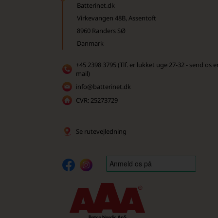
Batterinet.dk
Virkevangen 48B, Assentoft
8960 Randers SØ
Danmark
+45 2398 3795 (Tlf. er lukket uge 27-32 - send os e
mail)
info@batterinet.dk
CVR: 25273729
Se rutevejledning