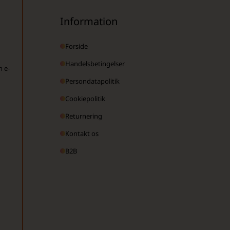
Information
Forside
Handelsbetingelser
n e-
Persondatapolitik
Cookiepolitik
Returnering
Kontakt os
B2B