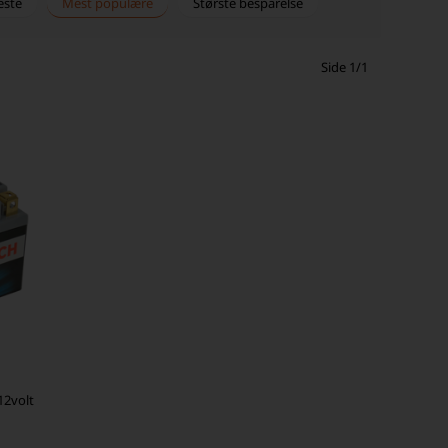
este
Mest populære
Største besparelse
Side 1/1
12volt