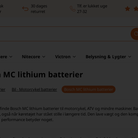
sk
30 dages
Tlf. er lukket uge
r
returret
27-32
ere
Nitecore
Victron
Belysning & Lygter
 MC lithium batterier
ier
Bil - Motorcykel batterier
Bosch MC lithium batterier
finde Bosch MC lithium batterier til motorcykel, ATV og mindre maskiner. Bat
d, også når køretøjet har stået stille i længere tid. Den lave vægt og den ko
d performance betyder noget.