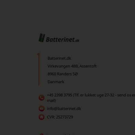
Batterinet.dk
Virkevangen 48B, Assentoft
8960 Randers SØ
Danmark
+45 2398 3795 (Tlf. er lukket uge 27-32 - send os e
mail)
info@batterinet.dk
CVR: 25273729