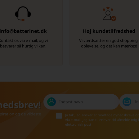
info@batterinet.dk
Høj kundetilfredshed
Kontakt os via e-mail, og vi
Vi værdsætter en god shopping
besvarer så hurtig vi kan.
oplevelse, og det kan mærkes!
hedsbrev!
iration og de vildeste
Ja tak, jeg ønsker at modtage nyhedsbreve o
via e-mail. Jeg kan til enhver tid afmelde mig
elektronisk post