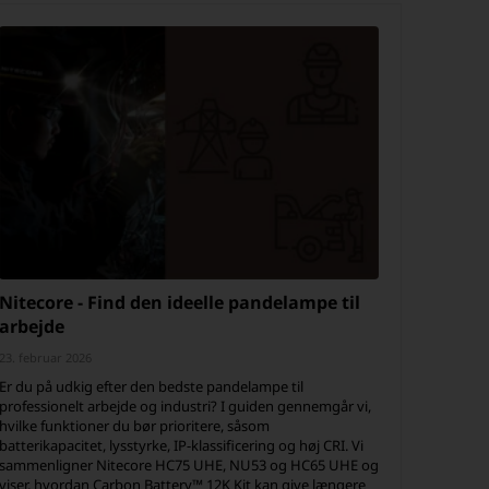
Nitecore - Find den ideelle pandelampe til
arbejde
23. februar 2026
Er du på udkig efter den bedste pandelampe til
professionelt arbejde og industri? I guiden gennemgår vi,
hvilke funktioner du bør prioritere, såsom
batterikapacitet, lysstyrke, IP-klassificering og høj CRI. Vi
sammenligner Nitecore HC75 UHE, NU53 og HC65 UHE og
viser, hvordan Carbon Battery™ 12K Kit kan give længere