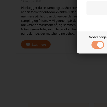
23. februar 2026
Planlægger du en campingtur, shelterovernatning eller
anden form for outdoor-eventyr? I denne guide ser vi
nærmere på, hvordan du vælger den rette pandelampe til
camping og friluftsliv. Vi gennemgår de vigtigste ting, du
bør være opmærksom på, og sammenligner tre stærke
Nitecore-modeller, så du lettere kan finde den
pandelampe, der matcher dine behov.
Nødvendige
Læs mere