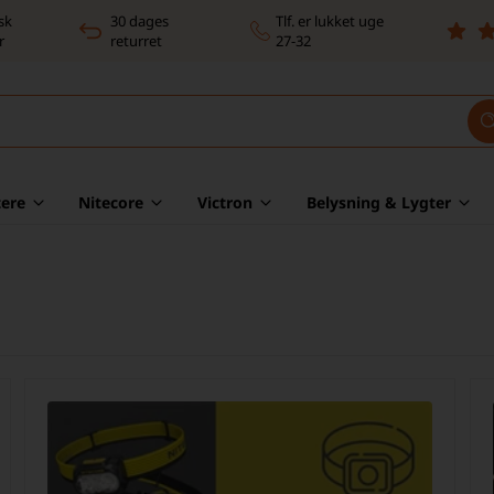
sk
30 dages
Tlf. er lukket uge
r
returret
27-32
ere
Nitecore
Victron
Belysning & Lygter