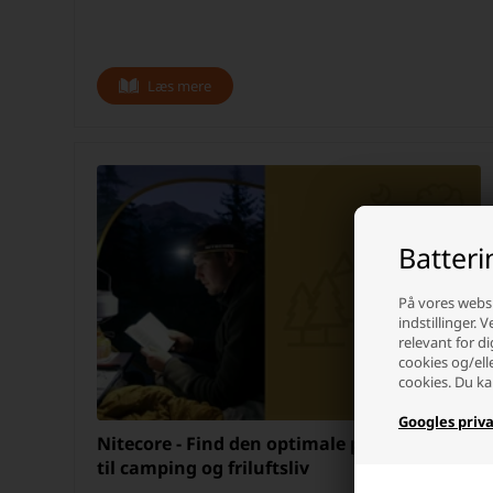
Læs mere
Batter
På vores websi
indstillinger. 
relevant for di
cookies og/ell
cookies. Du ka
Googles priva
Nitecore - Find den optimale pandelampe
til camping og friluftsliv