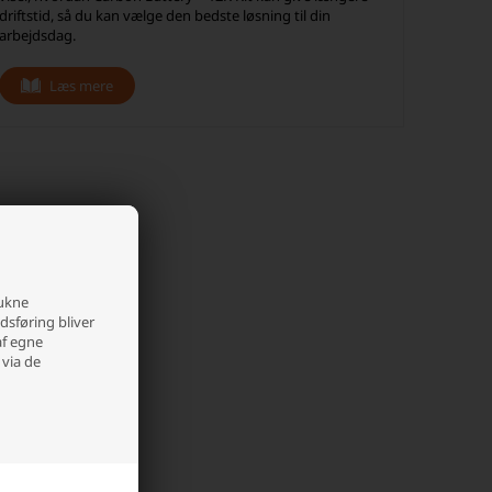
driftstid, så du kan vælge den bedste løsning til din
arbejdsdag.
Læs mere
rukne
edsføring bliver
af egne
 via de