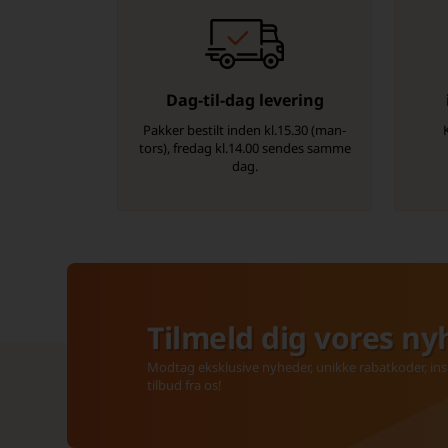
Dag-til-dag levering
Pakker bestilt inden kl.15.30 (man-
tors), fredag kl.14.00 sendes samme
dag.
Tilmeld dig vores ny
Modtag eksklusive nyheder, unikke rabatkoder, insp
tilbud fra os!