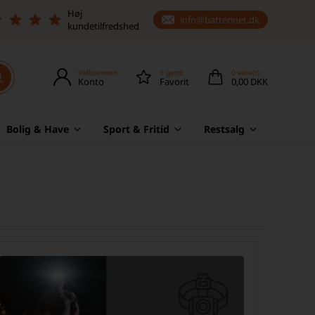
Høj
info@batterinet.dk
kundetilfredshed
Velkommen
0
gemt
0
vare(r)
Konto
Favorit
0,00 DKK
Bolig & Have
Sport & Fritid
Restsalg