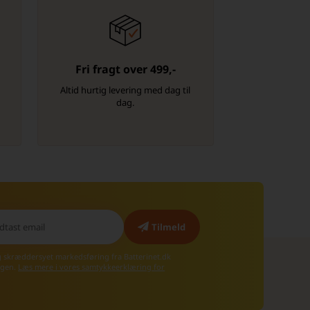
Fri fragt over 499,-
-
Altid hurtig levering med dag til
dag.
g skræddersyet markedsføring fra Batterinet.dk
 igen.
Læs mere i vores samtykkeerklæring for