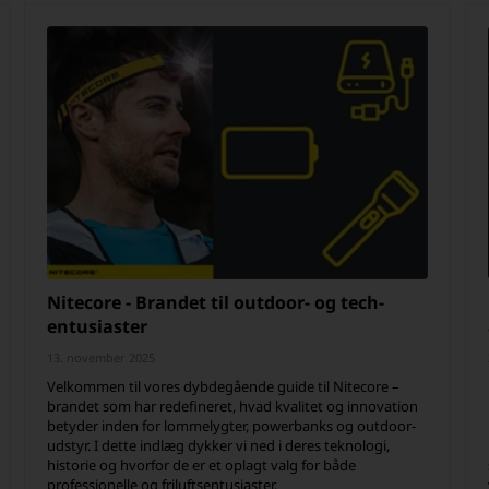
Nitecore - Brandet til outdoor- og tech-
entusiaster
13. november 2025
Velkommen til vores dybdegående guide til Nitecore –
brandet som har redefineret, hvad kvalitet og innovation
betyder inden for lommelygter, powerbanks og outdoor-
udstyr. I dette indlæg dykker vi ned i deres teknologi,
historie og hvorfor de er et oplagt valg for både
professionelle og frilufts­entusiaster.