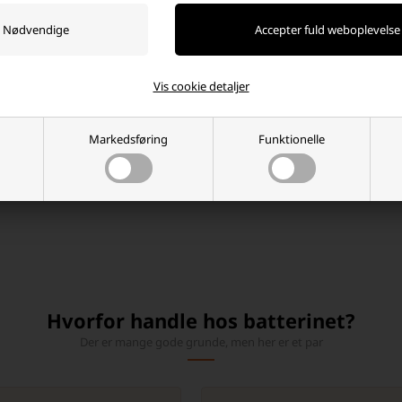
22. februar 2026
Løb og cykling i mørke kræver en pandelampe, der passer
til både tempo, terræn og sigtbarhed. I denne guide ser vi
nærmere på tre udvalgte modeller og gennemgår,
hvordan de vigtigste specifikationer fungerer i praksis, så
Vis cookie detaljer
du lettere kan vælge den pandelampe, der passer bedst til
både løbeture og cykling.
Markedsføring
Funktionelle
Læs mere
Hvorfor handle hos batterinet?
Der er mange gode grunde, men her er et par