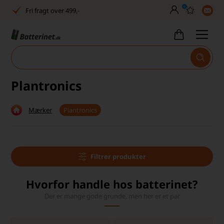
0
Fri fragt over 499,-
Dansk lager
30 dages returret
Man–fre kl. 10–14
Plantronics
Høj kundetilfredshed
Mærker
Plantronics
Dag-til-dag levering
Fri fragt over 499,-
Dansk lager
Filtrer produkter
30 dages returret
Hvorfor handle hos batterinet?
Der er mange gode grunde, men her er et par
Man–fre kl. 10–14
Høj kundetilfredshed