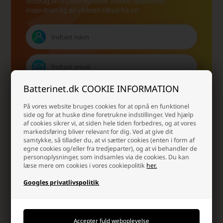
Modtag eksklusive nyheder, unikke rabatkoder,
inspiration og de vildeste tilbud fra os!
Batterinet.dk COOKIE INFORMATION
På vores website bruges cookies for at opnå en funktionel
side og for at huske dine foretrukne indstillinger. Ved hjælp
af cookies sikrer vi, at siden hele tiden forbedres, og at vores
Ja tak, jeg ønsker at modtage nyhedsbreve og
skræddersyet markedsføring fra Batterinet.dk via e-mail.
markedsføring bliver relevant for dig. Ved at give dit
Jeg kan til enhver tid afmelde mig igen.
Læs mere i vores
samtykke, så tillader du, at vi sætter cookies (enten i form af
samtykkeerklæring for elektronisk post
egne cookies og/eller fra tredjeparter), og at vi behandler de
personoplysninger, som indsamles via de cookies. Du kan
læse mere om cookies i vores cookiepolitik
her.
Googles privatlivspolitik
Batterinet.dk