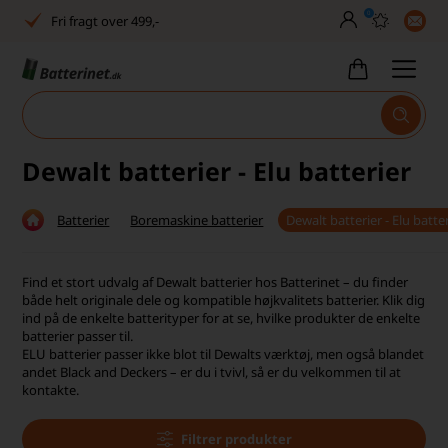
0
Fri fragt over 499,-
Dansk lager
30 dages returret
Tlf. er lukket uge 27-32
Dewalt batterier - Elu batterier
Høj kundetilfredshed
Batterier
Boremaskine batterier
Dewalt batterier - Elu batte
Dag-til-dag levering
Fri fragt over 499,-
Find et stort udvalg af Dewalt batterier hos Batterinet – du finder
både helt originale dele og kompatible højkvalitets batterier. Klik dig
Dansk lager
ind på de enkelte batterityper for at se, hvilke produkter de enkelte
batterier passer til.
ELU batterier passer ikke blot til Dewalts værktøj, men også blandet
30 dages returret
andet Black and Deckers – er du i tvivl, så er du velkommen til at
kontakte.
Tlf. er lukket uge 27-32
Høj kundetilfredshed
Filtrer produkter