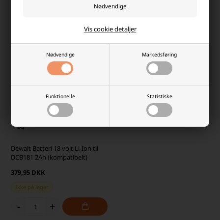
Fjernlager 2-4 dages levering
Ikke på lager
-
+
-
+
Vis cookie detaljer
Nødvendige
Markedsføring
Funktionelle
Statistiske
Dewalt Batteri 18 volt Li-Ion til
DCB181 2Ah (kompatibelt)
379,95 DKK
Ikke på lager
-
+