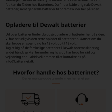
værktøjet. Uanset hvilken type batteri din boremaskine har brug
for, kan du få den hos Batterinet. Du finder både originale Dewalt
batterier, samt generelle batterier til boremaskiner her på siden.
Opladere til Dewalt batterier
Ud over batterier finder du også opladere til batterier her på siden.
Vi har naturligvis den rette oplader til batterierne. Uanset om du
skal bruge en spænding fra 12 volt op til 18 volt.
Tag et kig på de forskellige batterier til Dewalt boremaskiner og
andet håndværktøj herunder, og hvis du har brug for råd og
vejledning er du altid velkommen til at kontakte os på
info@batterinet.dk
Hvorfor handle hos batterinet?
Der er mange gode grunde, men her er et par