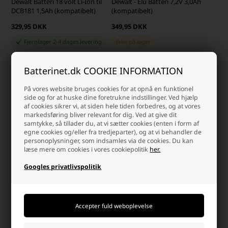
Dewalt Batteri 18 volt Li-Ion til
Dewalt - Elu Batteri 7,2V 3,0Ah
DCB181 1,5Ah (kompatibelt)
(kompatibelt)
329,95 DKK
349,95 DKK
Fjernlager 2-4 dages levering
Ikke på lager
-
+
-
+
Batterinet.dk COOKIE INFORMATION
På vores website bruges cookies for at opnå en funktionel
side og for at huske dine foretrukne indstillinger. Ved hjælp
af cookies sikrer vi, at siden hele tiden forbedres, og at vores
markedsføring bliver relevant for dig. Ved at give dit
samtykke, så tillader du, at vi sætter cookies (enten i form af
egne cookies og/eller fra tredjeparter), og at vi behandler de
personoplysninger, som indsamles via de cookies. Du kan
læse mere om cookies i vores cookiepolitik
her.
Dewalt Batteri 18 volt Li-Ion til
Googles privatlivspolitik
DCB181 2,5Ah (kompatibelt)
Dewalt Batteri 18 volt Li-Ion
3,0Ah (kompatibelt)
499,95 DKK
349,95 DKK