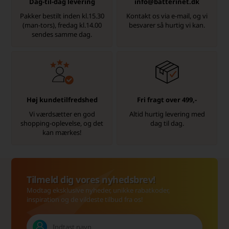
Dag-til-dag levering
info@batterinet.dk
Pakker bestilt inden kl.15.30
Kontakt os via e-mail, og vi
(man-tors), fredag kl.14.00
besvarer så hurtig vi kan.
sendes samme dag.
Høj kundetilfredshed
Fri fragt over 499,-
Vi værdsætter en god
Altid hurtig levering med
shopping-oplevelse, og det
dag til dag.
kan mærkes!
Tilmeld dig vores nyhedsbrev!
Modtag eksklusive nyheder, unikke rabatkoder,
inspiration og de vildeste tilbud fra os!