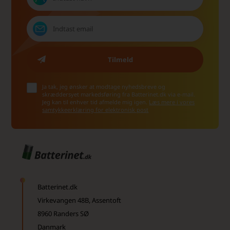
Ja tak, jeg ønsker at modtage nyhedsbreve og
skræddersyet markedsføring fra Batterinet.dk via e-mail.
Jeg kan til enhver tid afmelde mig igen.
Læs mere i vores
samtykkeerklæring for elektronisk post
Batterinet.dk
Virkevangen 48B, Assentoft
8960 Randers SØ
Danmark