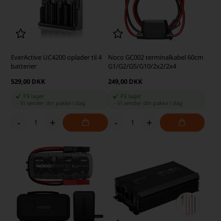
EverActive UC4200 oplader til 4
Noco GC002 terminalkabel 60cm
batterier
G1/G2/G5/G10/2x2/2x4
529,00 DKK
249,00 DKK
På lager
På lager
-
Vi sender din pakke
i dag
-
Vi sender din pakke
i dag
-
+
-
+