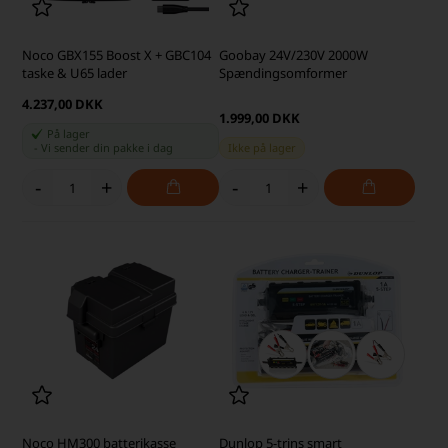
Noco GBX155 Boost X + GBC104
Goobay 24V/230V 2000W
taske & U65 lader
Spændingsomformer
4.237,00 DKK
1.999,00 DKK
På lager
-
Vi sender din pakke
i dag
Ikke på lager
-
+
-
+
Noco HM300 batterikasse
Dunlop 5-trins smart