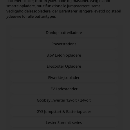
batterier til biler, motorcykler, både og maskiner. Vælg blandt
smarte opladere, multifunktionelle jumpstartere, samt
vedligeholdelsesopladere, der garanterer længere levetid og stabil
ydeevne for alle batterityper.
Dunlop batteriladere
Powerstations
3,6V Li-Ion opladere
El-Scooter Opladere
Elværktøjsoplader
EV Ladestander
Goobay Inverter 12volt / 24volt
GYS Jumpstart & Batterioplader
Lester Summit series