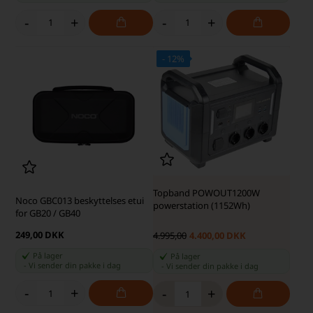
-
+
-
+
- 12%
SKARP PRIS · SKARP PRIS
Topband POWOUT1200W
Noco GBC013 beskyttelses etui
powerstation (1152Wh)
for GB20 / GB40
249,00 DKK
4.995,00
4.400,00 DKK
På lager
På lager
-
Vi sender din pakke
i dag
-
Vi sender din pakke
i dag
-
+
-
+