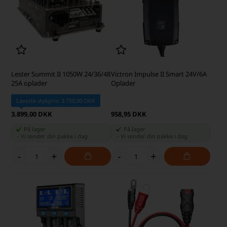
Lester Summit II 1050W 24/36/48
Victron Impulse II Smart 24V/6A
25A oplader
Oplader
Laveste stykpris: 3.750,00 DKK
3.899,00 DKK
958,95 DKK
På lager
På lager
-
Vi sender din pakke
i dag
-
Vi sender din pakke
i dag
-
+
-
+