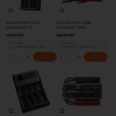
Nitecore NEW I2 Li-Ion
Noco Boost Plus GB40
batterioplader til
Jumpstarter 1000A
14500/17335/18650/26650 (2
139,00 DKK
969,00 DKK
batterier)
På lager
På lager
-
Vi sender din pakke
i dag
-
Vi sender din pakke
i dag
-
+
-
+