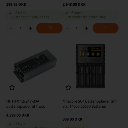
Li Ion batterier
299,95 DKK
2.548,00 DKK
På lager
På lager
-
Vi sender din pakke
i dag
-
Vi sender din pakke
i dag
-
+
-
+
HF HFX 12/24V-30A
Nitecore SC4 Batterioplader til 4
batterioplader til Truck
stk. 14500-26650 Batterier
4.399,00 DKK
389,00 DKK
På lager
-
Vi sender din pakke
i dag
Ikke på lager