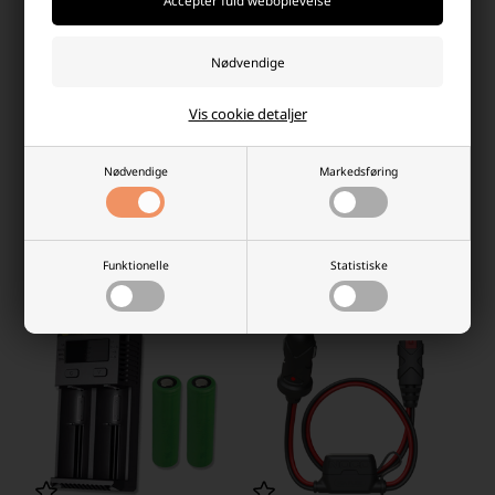
Vis cookie detaljer
Noco GBC015 beskyttelses etui
Noco Genius 1 6/12V 1A
for GB150
Batterioplader
449,00 DKK
369,00 DKK
Nødvendige
Markedsføring
På lager
På lager
-
Vi sender din pakke
i dag
-
Vi sender din pakke
i dag
-
+
-
+
Funktionelle
Statistiske