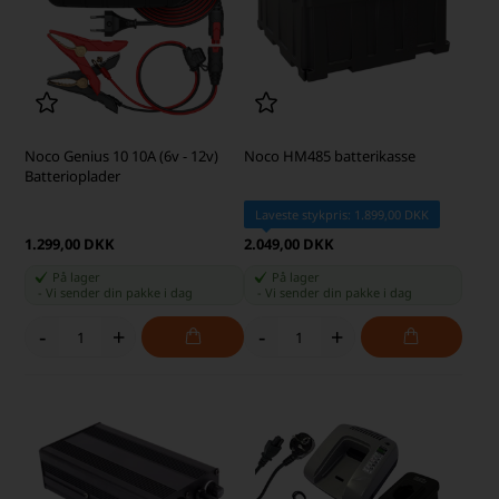
Noco Genius 10 10A (6v - 12v)
Noco HM485 batterikasse
Batterioplader
Laveste stykpris: 1.899,00 DKK
1.299,00 DKK
2.049,00 DKK
På lager
På lager
-
Vi sender din pakke
i dag
-
Vi sender din pakke
i dag
-
+
-
+