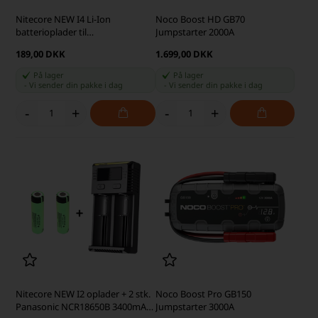
Nitecore NEW I4 Li-Ion
Noco Boost HD GB70
batterioplader til
Jumpstarter 2000A
14500/17335/18650/26650 (4
189,00 DKK
1.699,00 DKK
batterier)
På lager
På lager
-
Vi sender din pakke
i dag
-
Vi sender din pakke
i dag
-
+
-
+
Nitecore NEW I2 oplader + 2 stk.
Noco Boost Pro GB150
Panasonic NCR18650B 3400mAh
Jumpstarter 3000A