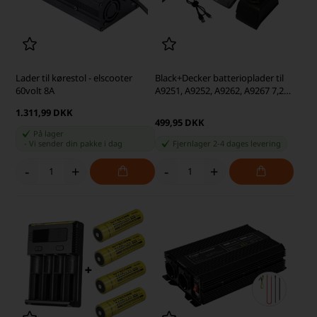
Lader til kørestol - elscooter
Black+Decker batterioplader til
60volt 8A
A9251, A9252, A9262, A9267 7,2v -
18v
1.311,99 DKK
499,95 DKK
På lager
-
Vi sender din pakke
i dag
Fjernlager 2-4 dages levering
-
+
-
+