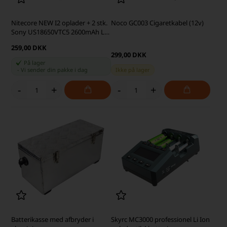
Nitecore NEW I2 oplader + 2 stk.
Noco GC003 Cigaretkabel (12v)
Sony US18650VTC5 2600mAh Li
Ion batterier
259,00 DKK
299,00 DKK
På lager
-
Vi sender din pakke
i dag
Ikke på lager
-
+
-
+
Batterikasse med afbryder i
Skyrc MC3000 professionel Li Ion