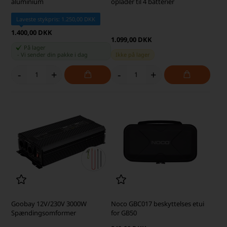
aluminium
oplader til 4 batterier
Laveste stykpris: 1.250,00 DKK
1.400,00 DKK
1.099,00 DKK
På lager
-
Vi sender din pakke
i dag
Ikke på lager
-
+
-
+
Goobay 12V/230V 3000W
Noco GBC017 beskyttelses etui
Spændingsomformer
for GB50