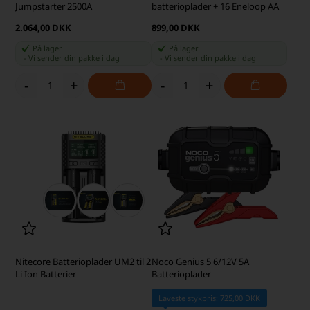
Jumpstarter 2500A
batterioplader + 16 Eneloop AA
2.064,00 DKK
899,00 DKK
På lager
På lager
-
Vi sender din pakke
i dag
-
Vi sender din pakke
i dag
-
+
-
+
Nitecore Batterioplader UM2 til 2
Noco Genius 5 6/12V 5A
Li Ion Batterier
Batterioplader
Laveste stykpris: 725,00 DKK