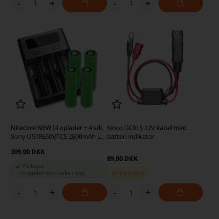
-
+
-
+
Nitecore NEW I4 oplader + 4 stk.
Noco GC015 12V kabel med
Sony US18650VTC5 2600mAh Li
batteri indikator
Ion batterier
399,00 DKK
89,00 DKK
På lager
-
Vi sender din pakke
i dag
Ikke på lager
-
+
-
+