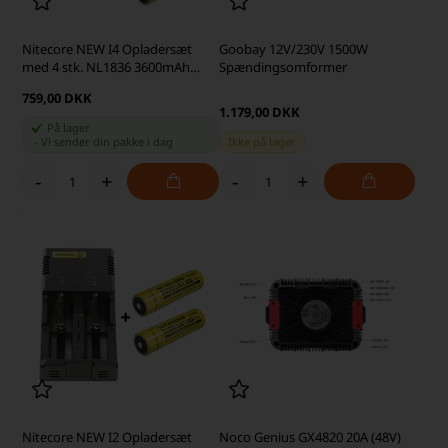
Nitecore NEW I4 Opladersæt
Goobay 12V/230V 1500W
med 4 stk. NL1836 3600mAh
Spændingsomformer
Batterier
759,00 DKK
1.179,00 DKK
På lager
-
Vi sender din pakke
i dag
Ikke på lager
-
+
-
+
Nitecore NEW I2 Opladersæt
Noco Genius GX4820 20A (48V)