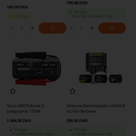
799,00 DKK
149,00 DKK
På lager
Ikke på lager
-
Vi sender din pakke
i dag
-
+
-
+
Noco GBX55 Boost X
Nitecore Batterioplader UMS4 til
Jumpstarter 1750A
4 Li Ion Batterier
1.564,00 DKK
299,00 DKK
På lager
På lager
-
Vi sender din pakke
i dag
-
Vi sender din pakke
i dag