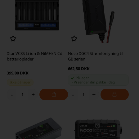
Xtar VC8S Li-ion & NiMH/NiCd
Noco XGC4 Strømforsyning til
batterioplader
GB serien
662,50 DKK
399,00 DKK
På lager
Ikke på lager
-
Vi sender din pakke
i dag
-
+
-
+