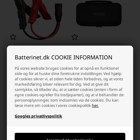
Noco GBC003 kabel inkl.
Noco GBC014 beskyttelses etui
Batterinet.dk COOKIE INFORMATION
Krokodillenæb
for GB70
GB20/GB40/GB50/GBX45
449,00 DKK
På vores website bruges cookies for at opnå en funktionel
239,00 DKK
side og for at huske dine foretrukne indstillinger. Ved hjælp
På lager
af cookies sikrer vi, at siden hele tiden forbedres, og at vores
Ikke på lager
-
Vi sender din pakke
i dag
markedsføring bliver relevant for dig. Ved at give dit
samtykke, så tillader du, at vi sætter cookies (enten i form af
-
+
-
+
egne cookies og/eller fra tredjeparter), og at vi behandler de
personoplysninger, som indsamles via de cookies. Du kan
læse mere om cookies i vores cookiepolitik
her.
Googles privatlivspolitik