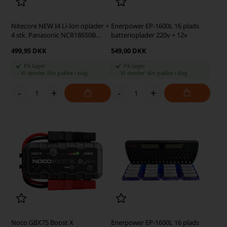
Nitecore NEW I4 Li-Ion oplader +
Enerpower EP-1600L 16 plads
4 stk. Panasonic NCR18650B
batterioplader 220v + 12v
3400mAh batterier
499,95 DKK
549,00 DKK
På lager
På lager
-
Vi sender din pakke
i dag
-
Vi sender din pakke
i dag
-
+
-
+
Noco GBX75 Boost X
Enerpower EP-1600L 16 plads