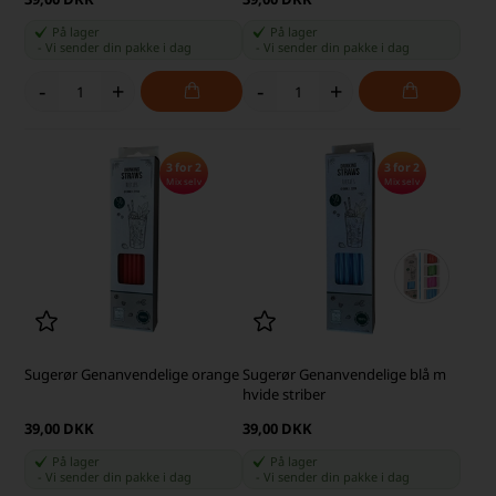
På lager
På lager
-
Vi sender din pakke
i dag
-
Vi sender din pakke
i dag
-
+
-
+
3 for 2
3 for 2
Mix selv
Mix selv
Sugerør Genanvendelige orange
Sugerør Genanvendelige blå m
hvide striber
39,00 DKK
39,00 DKK
På lager
På lager
-
Vi sender din pakke
i dag
-
Vi sender din pakke
i dag