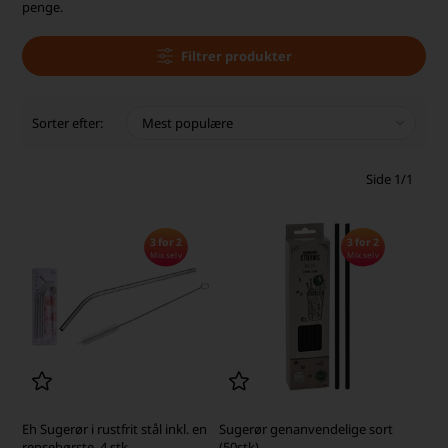
penge.
Filtrer produkter
Sorter efter:
Side 1/1
3 for 2
3 for 2
Mix selv
Mix selv
Eh Sugerør i rustfrit stål inkl. en
Sugerør genanvendelige sort
rensebørste, 4 stk.
(50stk)