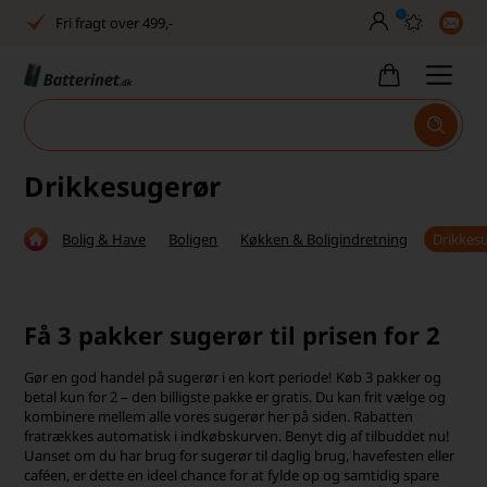
0
Fri fragt over 499,-
Dansk lager
30 dages returret
Tlf. er lukket uge 27-32
Drikkesugerør
Høj kundetilfredshed
Bolig & Have
Boligen
Køkken & Boligindretning
Drikkes
Dag-til-dag levering
Fri fragt over 499,-
Få 3 pakker sugerør til prisen for 2
Dansk lager
Gør en god handel på sugerør i en kort periode! Køb 3 pakker og
30 dages returret
betal kun for 2 – den billigste pakke er gratis. Du kan frit vælge og
kombinere mellem alle vores sugerør her på siden. Rabatten
Tlf. er lukket uge 27-32
fratrækkes automatisk i indkøbskurven. Benyt dig af tilbuddet nu!
Uanset om du har brug for sugerør til daglig brug, havefesten eller
caféen, er dette en ideel chance for at fylde op og samtidig spare
Høj kundetilfredshed