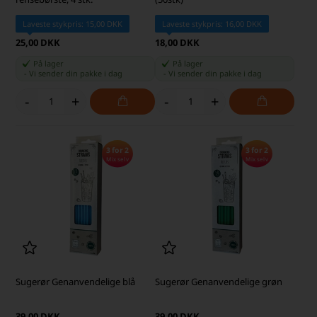
Laveste stykpris: 15,00 DKK
Laveste stykpris: 16,00 DKK
25,00 DKK
18,00 DKK
På lager
På lager
-
Vi sender din pakke
i dag
-
Vi sender din pakke
i dag
-
+
-
+
3 for 2
3 for 2
Mix selv
Mix selv
Sugerør Genanvendelige blå
Sugerør Genanvendelige grøn
39,00 DKK
39,00 DKK