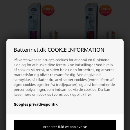
3 for 2
3 for 2
Mix selv
Mix selv
Batterinet.dk COOKIE INFORMATION
På vores website bruges cookies for at opnå en funktionel
Sugerør Genanvendelige pink m
Sugerør Genanvendelige rød m
side og for at huske dine foretrukne indstillinger. Ved hjælp
hvide striber
hvide striber
af cookies sikrer vi, at siden hele tiden forbedres, og at vores
markedsføring bliver relevant for dig. Ved at give dit
39,00 DKK
39,00 DKK
samtykke, så tillader du, at vi sætter cookies (enten i form af
egne cookies og/eller fra tredjeparter), og at vi behandler de
På lager
På lager
personoplysninger, som indsamles via de cookies. Du kan
-
Vi sender din pakke
i dag
-
Vi sender din pakke
i dag
læse mere om cookies i vores cookiepolitik
her.
-
+
-
+
Googles privatlivspolitik
Side 1/1