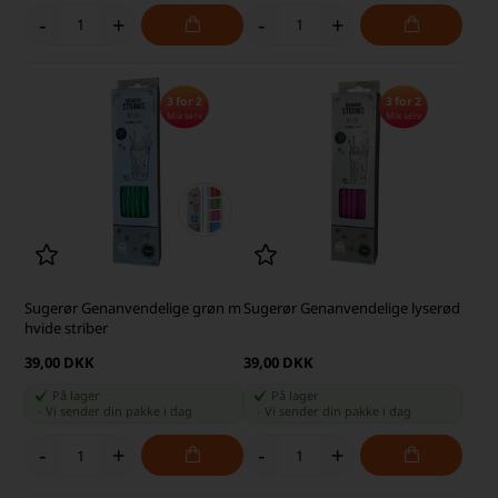
-
+
-
+
3 for 2
3 for 2
Mix selv
Mix selv
Sugerør Genanvendelige grøn m
Sugerør Genanvendelige lyserød
hvide striber
39,00 DKK
39,00 DKK
På lager
På lager
-
Vi sender din pakke
i dag
-
Vi sender din pakke
i dag
-
+
-
+