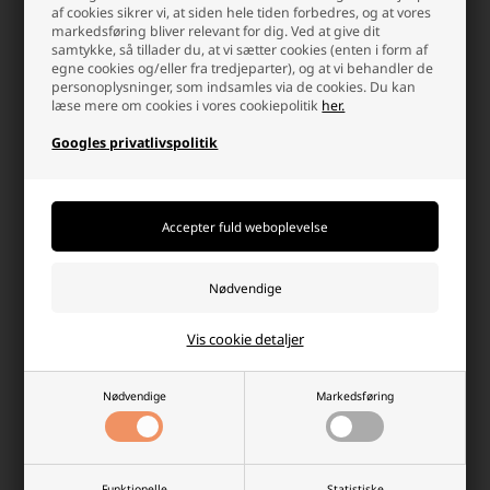
af cookies sikrer vi, at siden hele tiden forbedres, og at vores
markedsføring bliver relevant for dig. Ved at give dit
samtykke, så tillader du, at vi sætter cookies (enten i form af
egne cookies og/eller fra tredjeparter), og at vi behandler de
personoplysninger, som indsamles via de cookies. Du kan
læse mere om cookies i vores cookiepolitik
her.
Sonnenschein GF12 040Y 40Ah
Sonnenschein GF12 094Y GEL
Gel batteri
batteri 94Ah
Googles privatlivspolitik
1.573,95 DKK
3.673,95 DKK
På lager
På lager
-
Vi sender din pakke
i dag
-
Vi sender din pakke
i dag
-
+
-
+
Vis cookie detaljer
Nødvendige
Markedsføring
Funktionelle
Statistiske