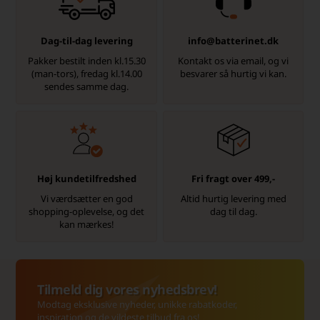
Dag-til-dag levering
info@batterinet.dk
Pakker bestilt inden kl.15.30
Kontakt os via email, og vi
(man-tors), fredag kl.14.00
besvarer så hurtig vi kan.
sendes samme dag.
Høj kundetilfredshed
Fri fragt over 499,-
Vi værdsætter en god
Altid hurtig levering med
shopping-oplevelse, og det
dag til dag.
kan mærkes!
Tilmeld dig vores nyhedsbrev!
Modtag eksklusive nyheder, unikke rabatkoder,
inspiration og de vildeste tilbud fra os!