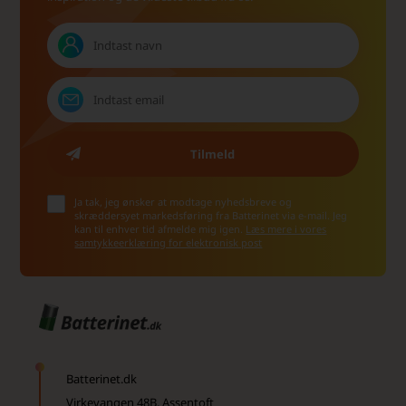
Ja tak, jeg ønsker at modtage nyhedsbreve og
skræddersyet markedsføring fra Batterinet via e-mail. Jeg
kan til enhver tid afmelde mig igen.
Læs mere i vores
samtykkeerklæring for elektronisk post
Batterinet.dk
Virkevangen 48B, Assentoft