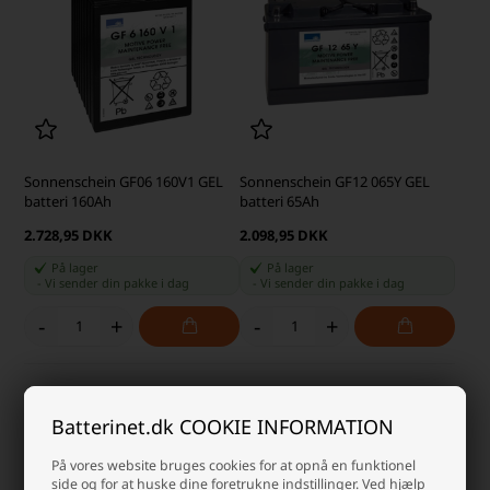
Sonnenschein GF06 160V1 GEL
Sonnenschein GF12 065Y GEL
batteri 160Ah
batteri 65Ah
2.728,95 DKK
2.098,95 DKK
På lager
På lager
-
Vi sender din pakke
i dag
-
Vi sender din pakke
i dag
-
+
-
+
Batterinet.dk COOKIE INFORMATION
På vores website bruges cookies for at opnå en funktionel
side og for at huske dine foretrukne indstillinger. Ved hjælp