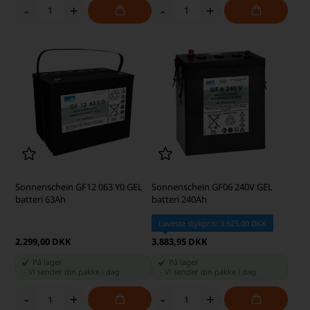
-
+
-
+
Sonnenschein GF12 063 Y0 GEL
Sonnenschein GF06 240V GEL
batteri 63Ah
batteri 240Ah
Laveste stykpris: 3.625,00 DKK
2.299,00 DKK
3.883,95 DKK
På lager
På lager
-
Vi sender din pakke
i dag
-
Vi sender din pakke
i dag
-
+
-
+