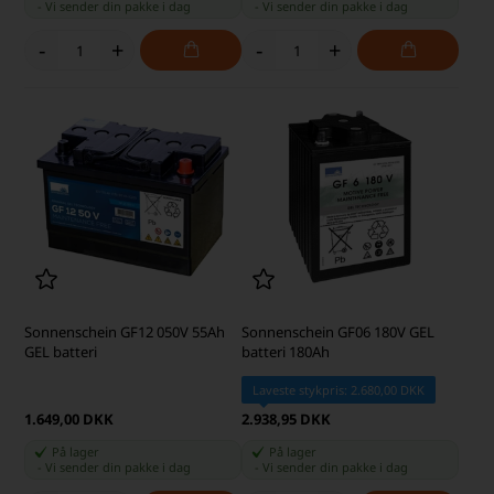
-
Vi sender din pakke
i dag
-
Vi sender din pakke
i dag
-
+
-
+
Sonnenschein GF12 050V 55Ah
Sonnenschein GF06 180V GEL
GEL batteri
batteri 180Ah
Laveste stykpris: 2.680,00 DKK
1.649,00 DKK
2.938,95 DKK
På lager
På lager
-
Vi sender din pakke
i dag
-
Vi sender din pakke
i dag