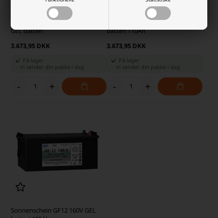
Sonnenschein GF12 090V 90Ah
Sonnenschein GF12 110V GEL
GEL batteri
batteri 110Ah
3.673,95 DKK
3.673,95 DKK
På lager
På lager
-
Vi sender din pakke
i dag
-
Vi sender din pakke
i dag
-
+
-
+
Sonnenschein GF12 160V GEL