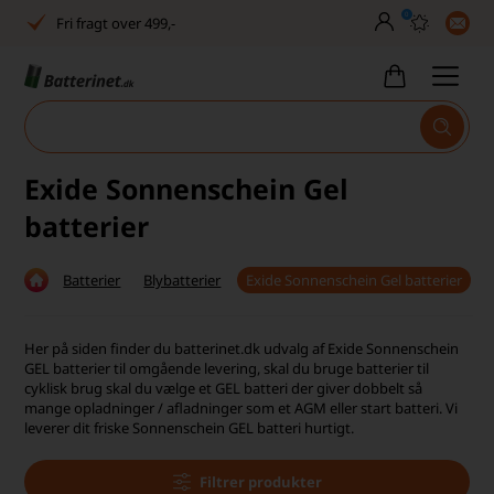
0
Fri fragt over 499,-
Dansk lager
30 dages returret
Tlf. er lukket uge 27-32
Exide Sonnenschein Gel
Høj kundetilfredshed
batterier
Dag-til-dag levering
Batterier
Blybatterier
Exide Sonnenschein Gel batterier
Fri fragt over 499,-
Dansk lager
Her på siden finder du batterinet.dk udvalg af Exide Sonnenschein
GEL batterier til omgående levering, skal du bruge batterier til
cyklisk brug skal du vælge et GEL batteri der giver dobbelt så
30 dages returret
mange opladninger / afladninger som et AGM eller start batteri. Vi
leverer dit friske Sonnenschein GEL batteri hurtigt.
Tlf. er lukket uge 27-32
Høj kundetilfredshed
Filtrer produkter