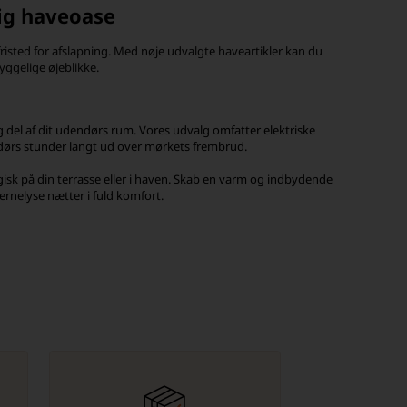
lig haveoase
risted for afslapning. Med nøje udvalgte haveartikler kan du
yggelige øjeblikke.
g del af dit udendørs rum. Vores udvalg omfatter elektriske
dørs stunder langt ud over mørkets frembrud.
isk på din terrasse eller i haven. Skab en varm og indbydende
rnelyse nætter i fuld komfort.