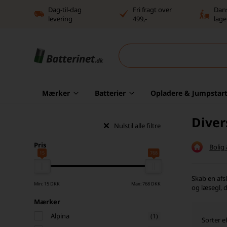
Dag-til-dag
Fri fragt over
Dan
levering
499,-
lage
Mærker
Batterier
Opladere & Jumpstart
Diver
Nulstil alle filtre
Pris
Bolig
15
768
Skab en afs
Min: 15 DKK
Max: 768 DKK
og læsegl, 
Mærker
Alpina
(1)
Sorter ef