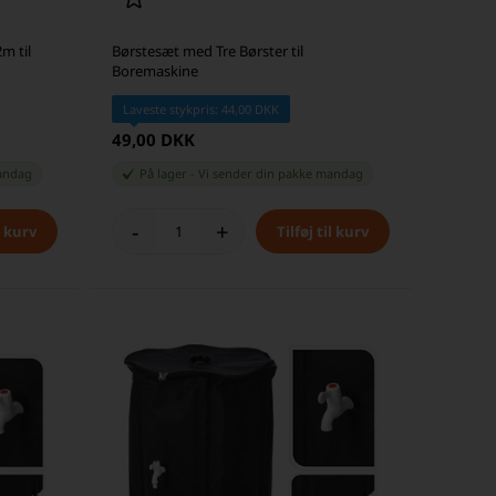
m til
Børstesæt med Tre Børster til
Boremaskine
Laveste stykpris: 44,00 DKK
49,00 DKK
andag
På lager
-
Vi sender din pakke
mandag
-
+