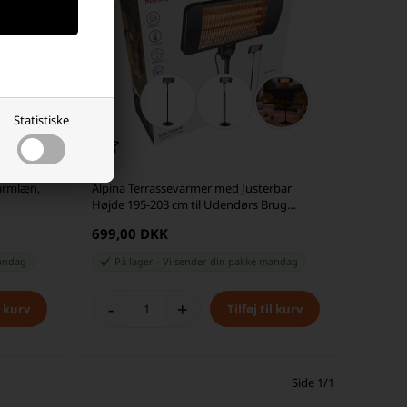
Statistiske
armlæn,
Alpina Terrassevarmer med Justerbar
Højde 195-203 cm til Udendørs Brug
2000W, Sort
699,00 DKK
andag
På lager
-
Vi sender din pakke
mandag
-
+
Side 1/1