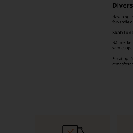
Divers
Haven og te
forvandle d
Skab lun
Når mørket 
varmeappara
For at opnå
atmosfære v