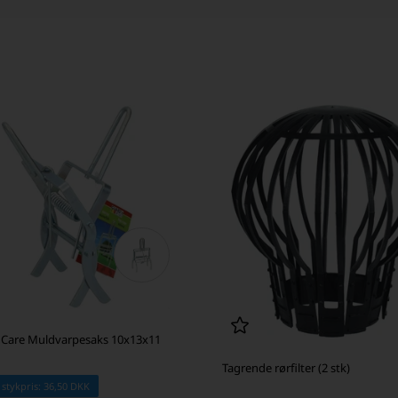
 Care Muldvarpesaks 10x13x11
Tagrende rørfilter (2 stk)
 stykpris: 36,50 DKK