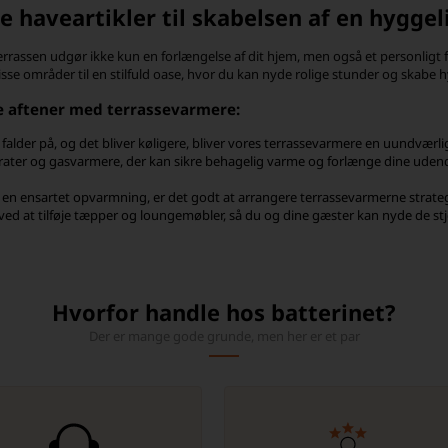
e haveartikler til skabelsen af en hygge
rrassen udgør ikke kun en forlængelse af dit hjem, men også et personligt f
isse områder til en stilfuld oase, hvor du kan nyde rolige stunder og skabe h
e aftener med terrassevarmere:
falder på, og det bliver køligere, bliver vores terrassevarmere en uundværli
ter og gasvarmere, der kan sikre behagelig varme og forlænge dine uden
 en ensartet opvarmning, er det godt at arrangere terrassevarmerne strateg
ed at tilføje tæpper og loungemøbler, så du og dine gæster kan nyde de stje
Hvorfor handle hos batterinet?
Der er mange gode grunde, men her er et par