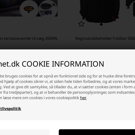
s terrassevarmer til væg 2000W,
Regnvandsbeholder Foldbar 500
 stykpris: 349,00 DKK
inet.dk COOKIE INFORMATION
0 DKK
356,69 DKK
ager
-
Vi sender din pakke
mandag
Ikke på lager
te bruges cookies for at opnå en funktionel side og for at huske dine foret
Ved hjælp af cookies sikrer vi, at siden hele tiden forbedres, og at vores mark
+
-
+
g. Ved at give dit samtykke, så tillader du, at vi sætter cookies (enten i form 
er fra tredjeparter), og at vi behandler de personoplysninger, som indsamles
n læse mere om cookies i vores cookiepolitik
her.
tlivspolitik
Nyhed