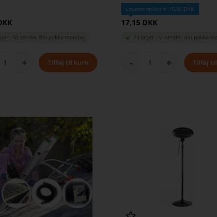
Laveste stykpris: 15,00 DKK
 DKK
17,15 DKK
ager
-
Vi sender din pakke
mandag
På lager
-
Vi sender din pakke
m
+
-
+