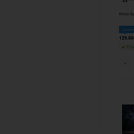
Kinzo G
Laveste
129,0
På l
-