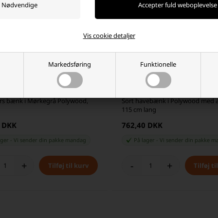
Vis cookie detaljer
Markedsføring
Funktionelle
s bænk i Mørkegrå Polywood,
Sort havebænk i Polywood med 
115 cm lang
5 DKK
762,40 DKK
ager
-
Vi sender din pakke
mandag
På lager
-
Vi sender din pakke
m
+
-
+