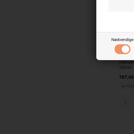
Nødvendige
Udendør
125 cm
767,4
På l
-