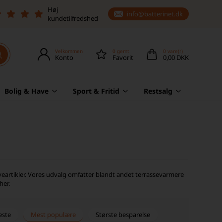
Høj
info@batterinet.dk
kundetilfredshed
Velkommen
0
gemt
0
vare(r)
Konto
Favorit
0,00 DKK
Bolig & Have
Sport & Fritid
Restsalg
veartikler. Vores udvalg omfatter blandt andet terrassevarmere
her.
este
Mest populære
Største besparelse