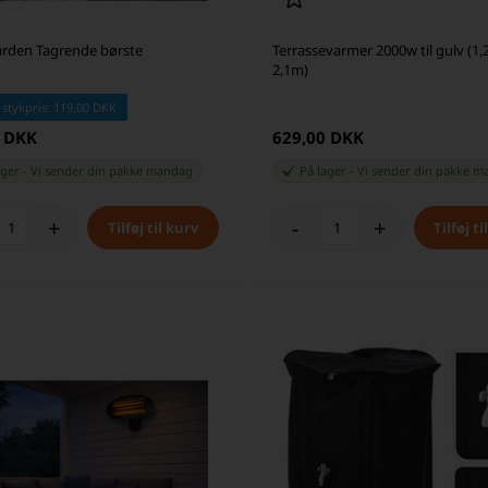
arden Tagrende børste
Terrassevarmer 2000w til gulv (1,2
2,1m)
 stykpris: 119,00 DKK
0 DKK
629,00 DKK
ager
-
Vi sender din pakke
mandag
På lager
-
Vi sender din pakke
m
+
-
+