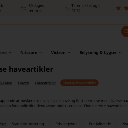
sk
30 dages
Tlf. er lukket uge
r
returret
27-32
ere
Nitecore
Victron
Belysning & Lygter
se haveartikler
 & Have
Haven
Haveartikler
Diverse haveartikler
lappende atmosfære i din velplejede have og flotte terrasse med diverse ha
der kan forvandle dit udendørsområde til en oase. Find de rette haveartikler 
Standard sortering
Pris stigende
Pris faldende
Ny
ter: