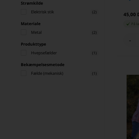
Strømkilde
Elektrisk stik
(2)
45,00
Materiale
På l
Metal
(2)
-
Produkttype
Hvepsefælder
(1)
Bekæmpelsesmetode
Fælde (mekanisk)
(1)