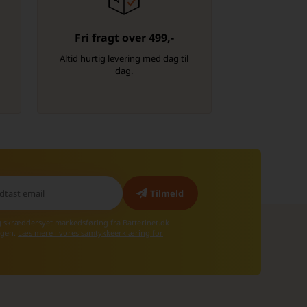
Fri fragt over 499,-
-
Altid hurtig levering med dag til
dag.
g skræddersyet markedsføring fra Batterinet.dk
 igen.
Læs mere i vores samtykkeerklæring for