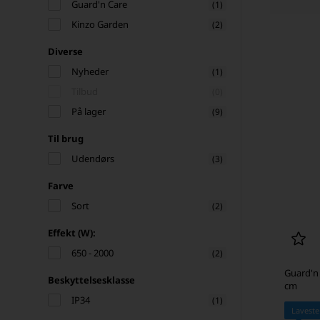
Guard'n Care
(1)
Kinzo Garden
(2)
Diverse
Nyheder
(1)
Tilbud
(0)
På lager
(9)
Til brug
Udendørs
(3)
Farve
Sort
(2)
Effekt (W):
650 - 2000
(2)
Guard'n
Beskyttelsesklasse
cm
IP34
(1)
Laveste