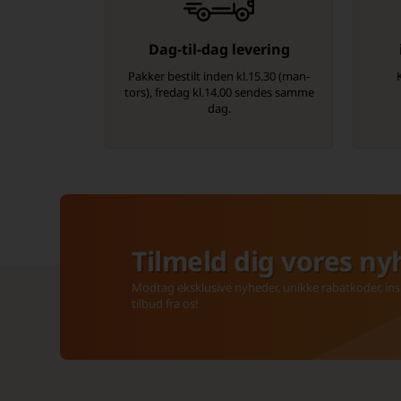
Dag-til-dag levering
Pakker bestilt inden kl.15.30 (man-
tors), fredag kl.14.00 sendes samme
dag.
Tilmeld dig vores ny
Modtag eksklusive nyheder, unikke rabatkoder, insp
tilbud fra os!