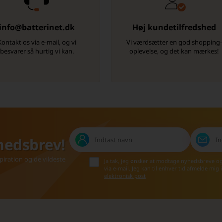
info@batterinet.dk
Høj kundetilfredshed
Kontakt os via e-mail, og vi
Vi værdsætter en god shopping
besvarer så hurtig vi kan.
oplevelse, og det kan mærkes!
hedsbrev!
iration og de vildeste
Ja tak, jeg ønsker at modtage nyhedsbreve o
via e-mail. Jeg kan til enhver tid afmelde mig
elektronisk post