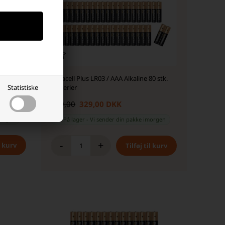
e batteri
Duracell Plus LR03 / AAA Alkaline 80 stk.
Statistiske
Batterier
439,00
329,00 DKK
orgen
På lager
-
Vi sender din pakke
imorgen
-
+