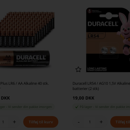
 Plus LR6 / AA Alkaline 40 stk.
Duracell LR54 / AG10 1,5V Alkalin
r
batterier (2 stk)
0 DKK
19,00 DKK
ager
-
Vi sender din pakke
imorgen
På lager
-
Vi sender din pakke
im
+
-
+