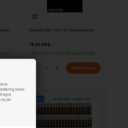
atteri
Duracell LR27 / A27 12V Alkaline batteri
18,50 DKK
orgen
På lager
-
Vi sender din pakke
imorgen
-
+
rukne
edsføring bliver
af egne
- 25%
 via de
SKARP PRIS · SKARP PRIS