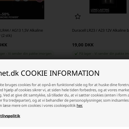
 LR44 / AG13 1,5V Alkaline
Duracell LR23 / A23 12V Alkaline b
 (2 stk)
 DKK
19,00 DKK
ager
-
Vi sender din pakke
imorgen
På lager
-
Vi sender din pakke
im
+
-
+
inet.dk COOKIE INFORMATION
te bruges cookies for at opnå en funktionel side og for at huske dine foret
Ved hjælp af cookies sikrer vi, at siden hele tiden forbedres, og at vores mark
g. Ved at give dit samtykke, så tillader du, at vi sætter cookies (enten i form 
er fra tredjeparter), og at vi behandler de personoplysninger, som indsamles
SKARP PRIS · SKARP PRIS
n læse mere om cookies i vores cookiepolitik
her.
tlivspolitik