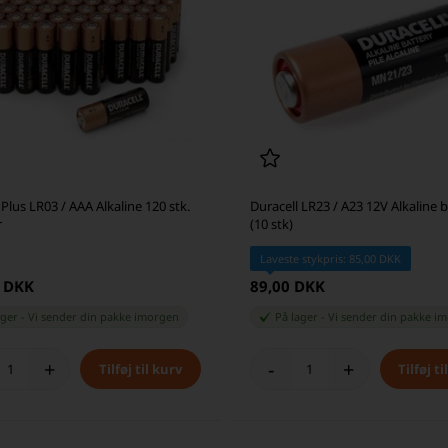
 Plus LR03 / AAA Alkaline 120 stk.
Duracell LR23 / A23 12V Alkaline b
r
(10 stk)
Laveste stykpris: 85,00 DKK
0 DKK
89,00 DKK
ager
-
Vi sender din pakke
imorgen
På lager
-
Vi sender din pakke
im
+
-
+