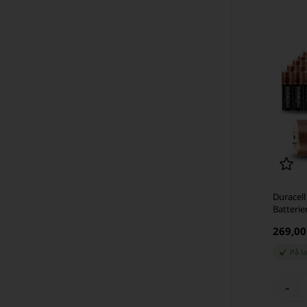
Duracell
Batterie
269,0
På l
-