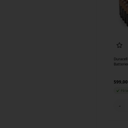
Duracell
Batterie
599,0
På l
-