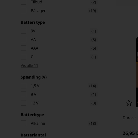
Tilbud
(2)
På lager
(19)
Batteri type
9V
(1)
AA
(3)
AAA
(5)
C
(1)
Vis alle 11
Spænding (V)
1,5 V
(14)
9 V
(1)
12 V
(3)
Batteritype
Duracell
Alkaline
(18)
26,95
Batteriantal