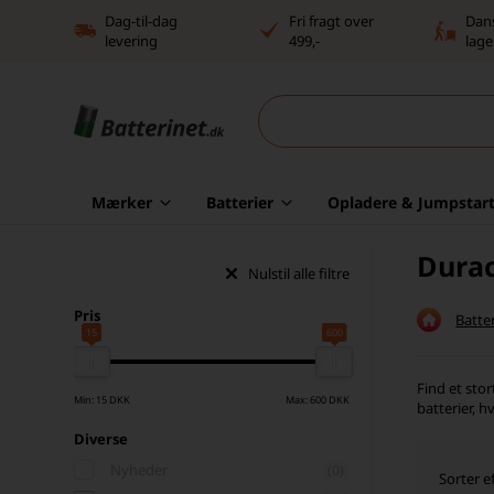
Dag-til-dag
Fri fragt over
Dan
levering
499,-
lage
Mærker
Batterier
Opladere & Jumpstart
Durac
Nulstil alle filtre
Pris
Batter
15
600
Find et sto
Min: 15 DKK
Max: 600 DKK
batterier, 
Diverse
Nyheder
(0)
Sorter ef