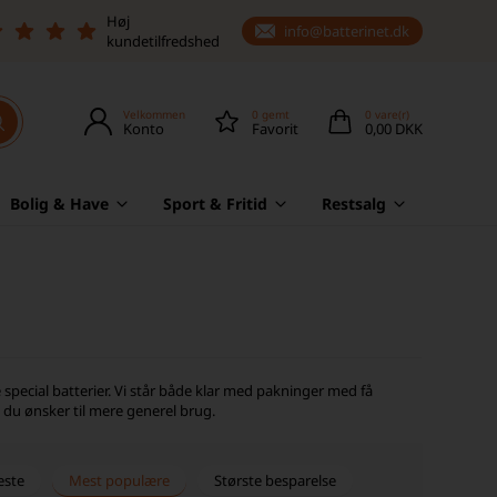
Høj
info@batterinet.dk
kundetilfredshed
Velkommen
0
gemt
0
vare(r)
Konto
Favorit
0,00 DKK
Bolig & Have
Sport & Fritid
Restsalg
special batterier. Vi står både klar med pakninger med få
s du ønsker til mere generel brug.
este
Mest populære
Største besparelse