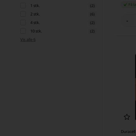
På l
1 stk.
(2)
2 stk.
(6)
-
4 stk.
(2)
10 stk.
(2)
Vis alle 6
Duracell