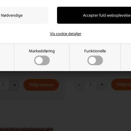
Vis cookie detaljer
 Plus LR6 / AA Alkaline 96 stk.
Duracell LR1 / Lady N 1,5V Alkalin
Markedsføring
Funktionelle
r
(2 stk)
19,00 DKK
399,00 DKK
På lager
-
Vi sender din pakke
im
ager
-
Vi sender din pakke
imorgen
-
+
+