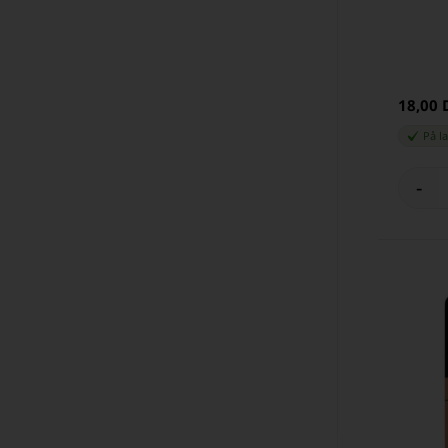
18,00
På l
-