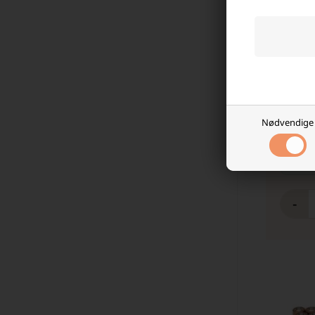
Duracell
Nødvendige
Batterie
529,00
På l
-