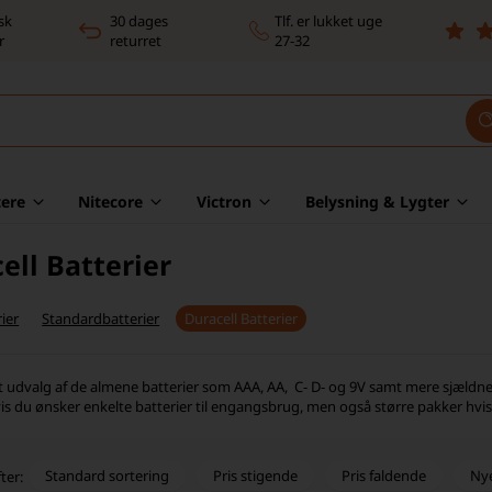
sk
30 dages
Tlf. er lukket uge
r
returret
27-32
ere
Nitecore
Victron
Belysning & Lygter
ell Batterier
ier
Standardbatterier
Duracell Batterier
rt udvalg af de almene batterier som AAA, AA, C- D- og 9V samt mere sjældne 
hvis du ønsker enkelte batterier til engangsbrug, men også større pakker hvi
Standard sortering
Pris stigende
Pris faldende
Ny
ter: