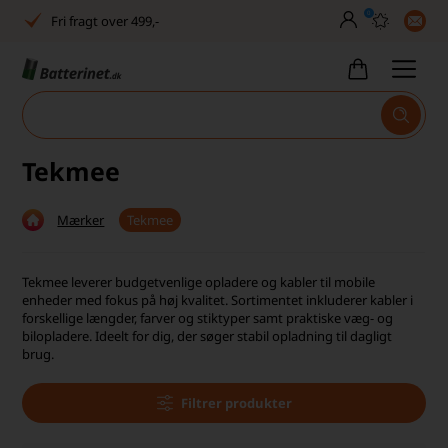
Fri fragt over 499,-
0
Dansk lager
30 dages returret
Tlf. er lukket uge 27-32
Tekmee
Høj kundetilfredshed
Dag-til-dag levering
Mærker
Tekmee
Fri fragt over 499,-
Tekmee leverer budgetvenlige opladere og kabler til mobile
Dansk lager
enheder med fokus på høj kvalitet. Sortimentet inkluderer kabler i
forskellige længder, farver og stiktyper samt praktiske væg- og
bilopladere. Ideelt for dig, der søger stabil opladning til dagligt
30 dages returret
brug.
Tlf. er lukket uge 27-32
Filtrer produkter
Høj kundetilfredshed