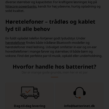
diverse størrelser og kapaciteter. For kraftigere løsninger, kig på
Nitecore powerbanks
, kendt for høj ydeevne, hurtig opladning og
solid kvalitet.
Høretelefoner – trådløs og kablet
lyd til alle behov
En fuldt opladet telefon fortjener godt lydudstyr. Under
høretelefoner
findes både trådløse Bluetooth-modeller og
høretelefoner med ledning. Udvalget omfatter in-ear og on-ear
hovedtelefoner i mange farver og størrelser, til både børn og
voksne. Find det perfekte par til musik, opkald eller underholdning.
Hvorfor handle hos batterinet?
Der er mange gode grunde, men her er et par
Dag-til-dag levering
info@batterinet.dk