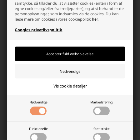
samtykke, så tillader du, at vi sætter cookies (enten i form af
64,00 DKK
69,00
62,44 DKK
egne cookies og/eller fra tredjeparter), og at vi behandler de
På lager
På lager
personoplysninger, som indsamles via de cookies. Du kan
-
Vi sender din pakke
mandag
-
Vi sender din pakke
mandag
læse mere om cookies i vores cookiepolitik
her.
-
+
-
+
Googles privatlivspolitik
Vis cookie detaljer
Nødvendige
Markedsføring
Tekmee 1 meter opladerkabel,
Tekmee 1 meter Ladekabel, Grå,
Type-C til Type-C, Regnbue
Type-C til Type-C
Laveste stykpris: 26,50 DKK
Laveste stykpris: 39,00 DKK
Funktionelle
Statistiske
39,00 DKK
44,00 DKK