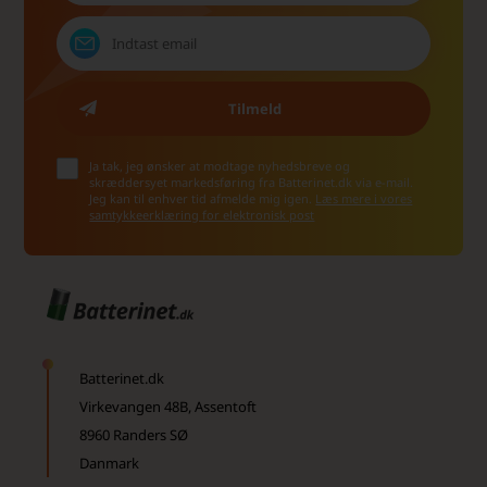
Ja tak, jeg ønsker at modtage nyhedsbreve og
skræddersyet markedsføring fra Batterinet.dk via e-mail.
Jeg kan til enhver tid afmelde mig igen.
Læs mere i vores
samtykkeerklæring for elektronisk post
Batterinet.dk
Virkevangen 48B, Assentoft
8960 Randers SØ
Danmark