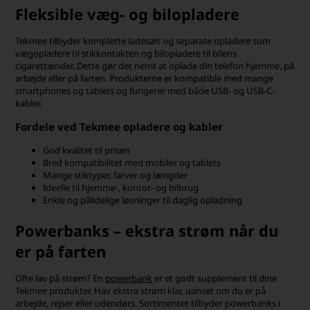
Fleksible væg- og bilopladere
Tekmee tilbyder komplette ladesæt og separate opladere som
vægopladere til stikkontakten og bilopladere til bilens
cigarettænder. Dette gør det nemt at oplade din telefon hjemme, på
arbejde eller på farten. Produkterne er kompatible med mange
smartphones og tablets og fungerer med både USB- og USB-C-
kabler.
Fordele ved Tekmee opladere og kabler
God kvalitet til prisen
Bred kompatibilitet med mobiler og tablets
Mange stiktyper, farver og længder
Ideelle til hjemme-, kontor- og bilbrug
Enkle og pålidelige løsninger til daglig opladning
Powerbanks – ekstra strøm når du
er på farten
Ofte lav på strøm? En
powerbank
er et godt supplement til dine
Tekmee produkter. Hav ekstra strøm klar, uanset om du er på
arbejde, rejser eller udendørs. Sortimentet tilbyder powerbanks i