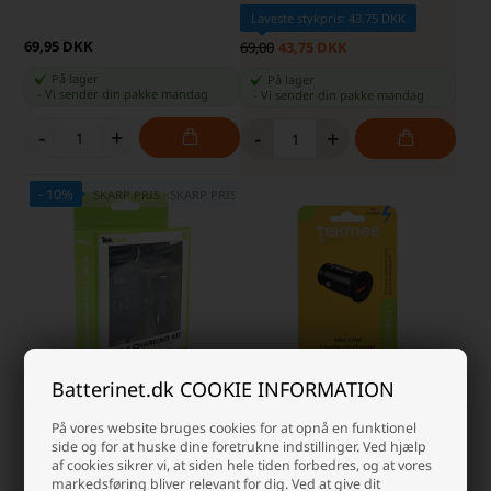
Laveste stykpris: 43,75 DKK
69,95 DKK
69,00
43,75 DKK
På lager
På lager
-
Vi sender din pakke
mandag
-
Vi sender din pakke
mandag
-
+
-
+
- 10%
SKARP PRIS · SKARP PRIS
Batterinet.dk COOKIE INFORMATION
Tekmee 3 i 1 ladesæt type C
Tekmee 12V USB oplader med 2
På vores website bruges cookies for at opnå en funktionel
porte til USB A og C, 3A
side og for at huske dine foretrukne indstillinger. Ved hjælp
af cookies sikrer vi, at siden hele tiden forbedres, og at vores
Laveste stykpris: 49,00 DKK
markedsføring bliver relevant for dig. Ved at give dit