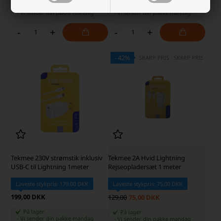
På lager
På lager
-
Vi sender din pakke
mandag
-
Vi sender din pakke
mandag
-
+
-
+
- 42%
SKARP PRIS · SKARP PRIS
Tekmee 230V strømstik inklusiv
Tekmee 2A Hvid Lightning
USB-C til Lightning 1meter
Rejseopladersæt 1 meter
Laveste stykpris: 179,00 DKK
Laveste stykpris: 75,00 DKK
199,00 DKK
129,00
75,00 DKK
På lager
På lager
-
Vi sender din pakke
mandag
-
Vi sender din pakke
mandag