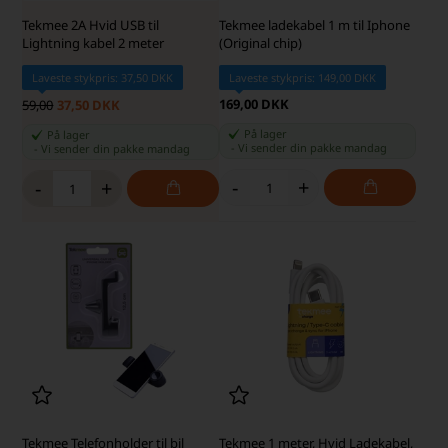
Tekmee 2A Hvid USB til
Tekmee ladekabel 1 m til Iphone
Lightning kabel 2 meter
(Original chip)
Laveste stykpris: 37,50 DKK
Laveste stykpris: 149,00 DKK
169,00 DKK
59,00
37,50 DKK
På lager
På lager
-
Vi sender din pakke
mandag
-
Vi sender din pakke
mandag
-
+
-
+
Tekmee Telefonholder til bil
Tekmee 1 meter, Hvid Ladekabel,