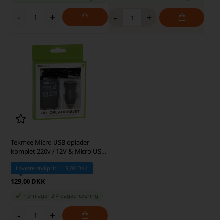
-
+
-
+
Tekmee Micro USB oplader
komplet 220v / 12V & Micro USB
kabel
Laveste stykpris: 119,00 DKK
129,00 DKK
Fjernlager 2-4 dages levering
-
+