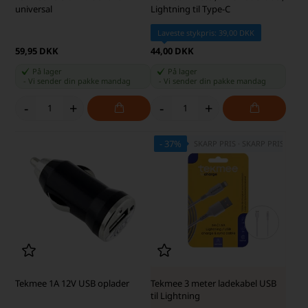
universal
Lightning til Type-C
Laveste stykpris: 39,00 DKK
59,95 DKK
44,00 DKK
På lager
På lager
-
Vi sender din pakke
mandag
-
Vi sender din pakke
mandag
-
+
-
+
- 37%
SKARP PRIS · SKARP PRIS
Tekmee 1A 12V USB oplader
Tekmee 3 meter ladekabel USB
til Lightning