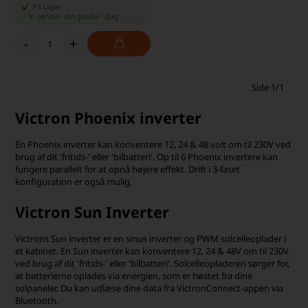
På lager
-
Vi sender din pakke
i dag
-
+
Side 1/1
Victron Phoenix inverter
En Phoenix inverter kan konventere 12, 24 & 48 volt om til 230V ved
brug af dit 'fritids-' eller 'bilbatteri'. Op til 6 Phoenix invertere kan
fungere parallelt for at opnå højere effekt. Drift i 3-faset
konfiguration er også mulig.
Victron Sun Inverter
Victrons Sun inverter er en sinus inverter og PWM solcelleoplader i
et kabinet. En Sun inverter kan konventere 12, 24 & 48V om til 230V
ved brug af dit 'fritids-' eller 'bilbatteri'. Solcelleopladeren sørger for,
at batterierne oplades via energien, som er høstet fra dine
solpaneler. Du kan udlæse dine data fra VictronConnect-appen via
Bluetooth.