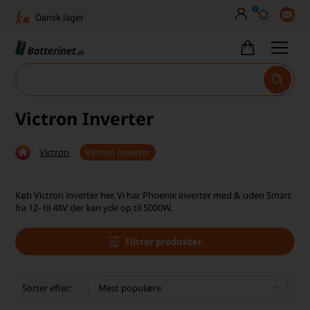
0
Dansk lager
30 dages returret
Man–fre kl. 10–14
Høj kundetilfredshed
Victron Inverter
Dag-til-dag levering
Victron
Victron Inverter
Fri fragt over 499,-
Dansk lager
Køb Victron inverter her. Vi har Phoenix inverter med & uden Smart
fra 12- til 48V der kan yde op til 5000W.
30 dages returret
Filtrer produkter
Man–fre kl. 10–14
Høj kundetilfredshed
Sorter efter: