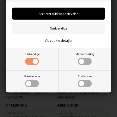
13.860,00 DKK
4.137,00 DKK
På lager
På lager
-
Vi sender din pakke
i dag
-
Vi sender din pakke
i dag
-
+
-
+
Vis cookie detaljer
Nødvendige
Markedsføring
Funktionelle
Statistiske
Victron Phoenix Inverter C
Victron Phoenix Inverter C
12V/2000W
24V/1600W
5.418,00 DKK
4.069,00 DKK
På lager
På lager
-
Vi sender din pakke
i dag
-
Vi sender din pakke
i dag