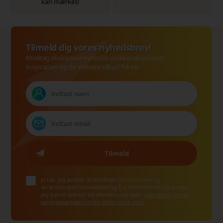
kan mærkes!
Tilmeld dig vores nyhedsbrev!
Modtag eksklusive nyheder, unikke rabatkoder,
inspiration og de vildeste tilbud fra os!
Ja tak, jeg ønsker at modtage nyhedsbreve og
skræddersyet markedsføring fra Batterinet.dk via e-mail.
Jeg kan til enhver tid afmelde mig igen.
Læs mere i vores
samtykkeerklæring for elektronisk post