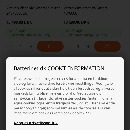
Victron Phoenix Smart Inverter
Victron Inverter RS Smart
24V/5000VA
48/6000
13.499,00 DKK
10.599,00 DKK
På lager
På lager
-
Vi sender din pakke
i dag
-
Vi sender din pakke
i dag
-
+
-
+
Batterinet.dk COOKIE INFORMATION
På vores website bruges cookies for at opnå en funktionel
side og for at huske dine foretrukne indstillinger. Ved hjælp
af cookies sikrer vi, at siden hele tiden forbedres, og at vores
markedsføring bliver relevant for dig. Ved at give dit
samtykke, så tillader du, at vi sætter cookies (enten i form af
egne cookies og/eller fra tredjeparter), og at vi behandler de
personoplysninger, som indsamles via de cookies. Du kan
læse mere om cookies i vores cookiepolitik
her.
Victron Phoenix Inverter
Victron Phoenix Inverter C
Googles privatlivspolitik
24V/5000VA
12V/1600W