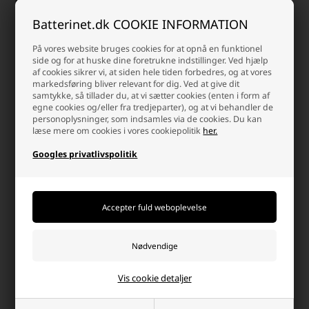
Hvis du søger batterier til ure, lommeregnere eller andre
præcisionsapparater, kan du finde et stort udvalg i vores relaterede
Batterinet.dk COOKIE INFORMATION
kategori:
Urbatterier.
På vores website bruges cookies for at opnå en funktionel
Hvorfor handle hos batterinet?
side og for at huske dine foretrukne indstillinger. Ved hjælp
af cookies sikrer vi, at siden hele tiden forbedres, og at vores
Der er mange gode grunde, men her er et par
markedsføring bliver relevant for dig. Ved at give dit
samtykke, så tillader du, at vi sætter cookies (enten i form af
egne cookies og/eller fra tredjeparter), og at vi behandler de
personoplysninger, som indsamles via de cookies. Du kan
læse mere om cookies i vores cookiepolitik
her.
Googles privatlivspolitik
Dag-til-dag levering
info@batterinet.dk
Pakker bestilt inden kl.15.30
Kontakt os via e-mail, og vi
(man-tors), fredag kl.14.00
besvarer så hurtig vi kan.
sendes samme dag.
Vis cookie detaljer
Høj kundetilfredshed
Fri fragt over 499,-