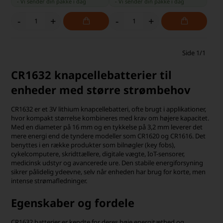
-
Vi sender din pakke
i dag
-
Vi sender din pakke
i dag
-
+
-
+
Side 1/1
CR1632 knapcellebatterier til
enheder med større strømbehov
CR1632 er et 3V lithium knapcellebatteri, ofte brugt i applikationer,
hvor kompakt størrelse kombineres med krav om højere kapacitet.
Med en diameter på 16 mm og en tykkelse på 3,2 mm leverer det
mere energi end de tyndere modeller som CR1620 og CR1616. Det
benyttes i en række produkter som bilnøgler (key fobs),
cykelcomputere, skridttællere, digitale vægte, IoT-sensorer,
medicinsk udstyr og avancerede ure. Den stabile energiforsyning
sikrer pålidelig ydeevne, selv når enheden har brug for korte, men
intense strømafledninger.
Egenskaber og fordele
CR1632 batterier er kendte for deres høje energitæthed og