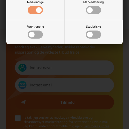
Nødvendige
Markedsføring
Vi værdsætter en god
Altid hurtig levering med
shopping-oplevelse, og det
dag til dag.
kan mærkes!
Funktionelle
Statistiske
Tilmeld dig vores nyhedsbrev!
Modtag eksklusive nyheder, unikke rabatkoder,
inspiration og de vildeste tilbud fra os!
Ja tak, jeg ønsker at modtage nyhedsbreve og
skræddersyet markedsføring fra Batterinet.dk via e-mail.
Jeg kan til enhver tid afmelde mig igen.
Læs mere i vores