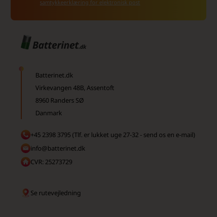
samtykkeerklæring for elektronisk post
Batterinet.dk
Virkevangen 48B, Assentoft
8960 Randers SØ
Danmark
+45 2398 3795 (Tlf. er lukket uge 27-32 - send os en e-mail)
info@batterinet.dk
CVR: 25273729
Se rutevejledning