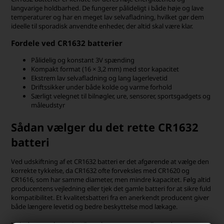
langvarige holdbarhed. De fungerer pålideligt i både høje og lave
temperaturer og har en meget lav selvafladning, hvilket gør dem
ideelle til sporadisk anvendte enheder, der altid skal være klar.
Fordele ved CR1632 batterier
Pålidelig og konstant 3V spænding
Kompakt format (16 × 3,2 mm) med stor kapacitet
Ekstrem lav selvafladning og lang lagerlevetid
Driftssikker under både kolde og varme forhold
Særligt velegnet til bilnøgler, ure, sensorer, sportsgadgets og
måleudstyr
Sådan vælger du det rette CR1632
batteri
Ved udskiftning af et CR1632 batteri er det afgørende at vælge den
korrekte tykkelse, da CR1632 ofte forveksles med CR1620 og
CR1616, som har samme diameter, men mindre kapacitet. Følg altid
producentens vejledning eller tjek det gamle batteri for at sikre fuld
kompatibilitet. Et kvalitetsbatteri fra en anerkendt producent giver
både længere levetid og bedre beskyttelse mod lækage.