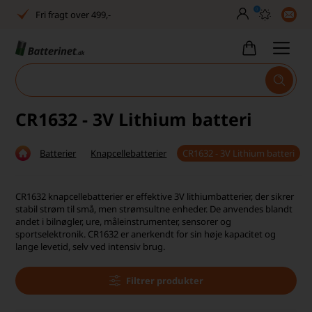
0
Fri fragt over 499,-
Dansk lager
30 dages returret
Tlf. er lukket uge 27-32
CR1632 - 3V Lithium batteri
Høj kundetilfredshed
Batterier
Knapcellebatterier
CR1632 - 3V Lithium batteri
Dag-til-dag levering
Fri fragt over 499,-
CR1632 knapcellebatterier er effektive 3V lithiumbatterier, der sikrer
stabil strøm til små, men strømsultne enheder. De anvendes blandt
Dansk lager
andet i bilnøgler, ure, måleinstrumenter, sensorer og
sportselektronik. CR1632 er anerkendt for sin høje kapacitet og
lange levetid, selv ved intensiv brug.
30 dages returret
Tlf. er lukket uge 27-32
Filtrer produkter
Høj kundetilfredshed